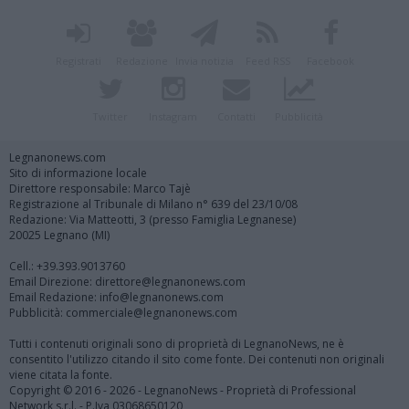
Registrati
Redazione
Invia notizia
Feed RSS
Facebook
Twitter
Instagram
Contatti
Pubblicità
Legnanonews.com
Sito di informazione locale
Direttore responsabile: Marco Tajè
Registrazione al Tribunale di Milano n° 639 del 23/10/08
Redazione: Via Matteotti, 3 (presso Famiglia Legnanese)
20025 Legnano (MI)
Cell.: +39.393.9013760
Email Direzione: direttore@legnanonews.com
Email Redazione: info@legnanonews.com
Pubblicità: commerciale@legnanonews.com
Tutti i contenuti originali sono di proprietà di LegnanoNews, ne è
consentito l'utilizzo citando il sito come fonte. Dei contenuti non originali
viene citata la fonte.
Copyright © 2016 - 2026 - LegnanoNews - Proprietà di Professional
Network s.r.l. - P.Iva 03068650120