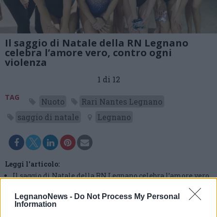
Il saggio di Natale della RN Legnano
celebra l’amore vero, contro ogni
violenza
1 di 12
TAG
Nuoto
Rari Nantes Legnano
saggio di natale
Legnano
Leggi l'articolo:
Il saggio di Natale della RN Legnano celebra l’amore vero,
contro ogni violenza
LegnanoNews -
Do Not Process My Personal
Information