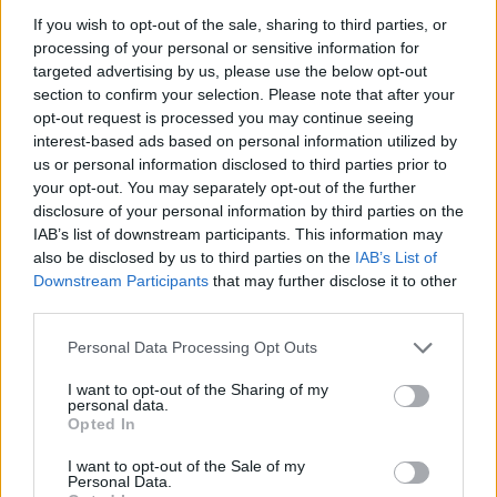
If you wish to opt-out of the sale, sharing to third parties, or
processing of your personal or sensitive information for
targeted advertising by us, please use the below opt-out
section to confirm your selection. Please note that after your
opt-out request is processed you may continue seeing
interest-based ads based on personal information utilized by
us or personal information disclosed to third parties prior to
your opt-out. You may separately opt-out of the further
disclosure of your personal information by third parties on the
IAB’s list of downstream participants. This information may
also be disclosed by us to third parties on the
IAB’s List of
Downstream Participants
that may further disclose it to other
third parties.
Commenti
Personal Data Processing Opt Outs
Accedi
o
registrati
per commentare questo
articolo.
I want to opt-out of the Sharing of my
personal data.
L'email è richiesta ma non verrà mostrata ai visitatori. Il contenuto di questo
Opted In
commento esprime il pensiero dell'autore e non rappresenta la linea editoriale
di VareseNews.it, che rimane autonoma e indipendente. I messaggi inclusi nei
commenti non sono testi giornalistici, ma post inviati dai singoli lettori che
I want to opt-out of the Sale of my
possono essere automaticamente pubblicati senza filtro preventivo. I commenti
che includano uno o più link a siti esterni verranno rimossi in automatico dal
Personal Data.
sistema.