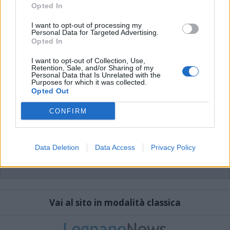
che includano uno o più link a siti esterni verranno rimossi in automatico dal
Opted In
sistema.
I want to opt-out of processing my
Personal Data for Targeted Advertising.
Opted In
I want to opt-out of Collection, Use,
Retention, Sale, and/or Sharing of my
Personal Data that Is Unrelated with the
Purposes for which it was collected.
Opted Out
CONFIRM
Data Deletion
Data Access
Privacy Policy
Vai al sito in modalità classica