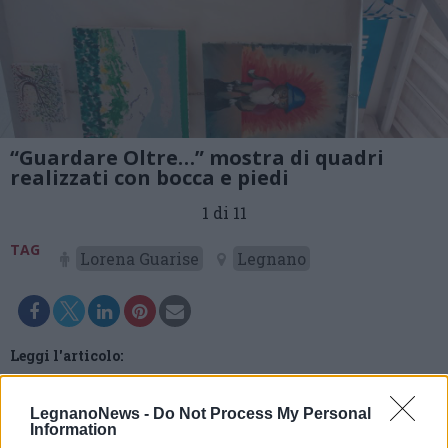
“Guardare Oltre…” mostra di quadri
realizzati con bocca e piedi
1 di 11
TAG
Lorena Guarise
Legnano
Leggi l'articolo:
Legnano: inaugurata la mostra di opere realizzate con
bocca e piedi “Guardare Oltre…”
LegnanoNews -
Do Not Process My Personal
Information