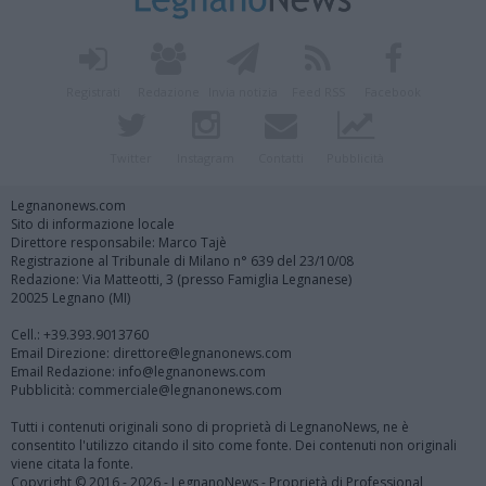
Registrati
Redazione
Invia notizia
Feed RSS
Facebook
Twitter
Instagram
Contatti
Pubblicità
Legnanonews.com
Sito di informazione locale
Direttore responsabile: Marco Tajè
Registrazione al Tribunale di Milano n° 639 del 23/10/08
Redazione: Via Matteotti, 3 (presso Famiglia Legnanese)
20025 Legnano (MI)
Cell.: +39.393.9013760
Email Direzione: direttore@legnanonews.com
Email Redazione: info@legnanonews.com
Pubblicità: commerciale@legnanonews.com
Tutti i contenuti originali sono di proprietà di LegnanoNews, ne è
consentito l'utilizzo citando il sito come fonte. Dei contenuti non originali
viene citata la fonte.
Copyright © 2016 - 2026 - LegnanoNews - Proprietà di Professional