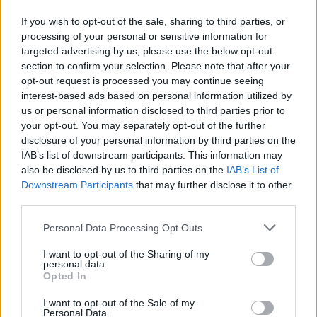
If you wish to opt-out of the sale, sharing to third parties, or
processing of your personal or sensitive information for
targeted advertising by us, please use the below opt-out
section to confirm your selection. Please note that after your
opt-out request is processed you may continue seeing
interest-based ads based on personal information utilized by
us or personal information disclosed to third parties prior to
your opt-out. You may separately opt-out of the further
disclosure of your personal information by third parties on the
IAB’s list of downstream participants. This information may
also be disclosed by us to third parties on the
IAB’s List of
Downstream Participants
that may further disclose it to other
third parties.
Commenti
Personal Data Processing Opt Outs
Accedi
o
registrati
per commentare questo
articolo.
I want to opt-out of the Sharing of my
personal data.
L'email è richiesta ma non verrà mostrata ai visitatori. Il contenuto di questo
Opted In
commento esprime il pensiero dell'autore e non rappresenta la linea editoriale
di VareseNews.it, che rimane autonoma e indipendente. I messaggi inclusi nei
commenti non sono testi giornalistici, ma post inviati dai singoli lettori che
I want to opt-out of the Sale of my
possono essere automaticamente pubblicati senza filtro preventivo. I commenti
Personal Data.