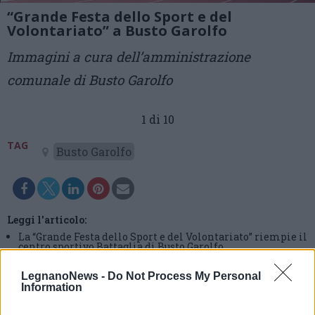
“Grande Festa dello Sport e del
Volontariato” a Busto Garolfo
Immagini a cura dell’amministrazione
comunale di Busto Garolfo
1 di 10
TAG
Busto Garolfo
Leggi l'articolo:
La “Grande Festa dello Sport e del Volontariato” riempie il
centro sportivo Battaglia di Busto Garolfo
LegnanoNews -
Do Not Process My Personal
Information