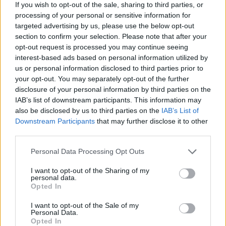
If you wish to opt-out of the sale, sharing to third parties, or
processing of your personal or sensitive information for
targeted advertising by us, please use the below opt-out
section to confirm your selection. Please note that after your
opt-out request is processed you may continue seeing
interest-based ads based on personal information utilized by
us or personal information disclosed to third parties prior to
your opt-out. You may separately opt-out of the further
disclosure of your personal information by third parties on the
IAB’s list of downstream participants. This information may
also be disclosed by us to third parties on the
IAB’s List of
Downstream Participants
that may further disclose it to other
third parties.
Commenti
Accedi
o
registrati
per commentare questo
Personal Data Processing Opt Outs
articolo.
I want to opt-out of the Sharing of my
L'email è richiesta ma non verrà mostrata ai visitatori. Il contenuto di questo
personal data.
commento esprime il pensiero dell'autore e non rappresenta la linea editoriale
Opted In
di VareseNews.it, che rimane autonoma e indipendente. I messaggi inclusi nei
commenti non sono testi giornalistici, ma post inviati dai singoli lettori che
possono essere automaticamente pubblicati senza filtro preventivo. I commenti
che includano uno o più link a siti esterni verranno rimossi in automatico dal
I want to opt-out of the Sale of my
sistema.
Personal Data.
Opted In