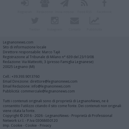
Registrati
Redazione
Invia notizia
Feed RSS
Facebook
Twitter
Instagram
Contatti
Pubblicità
Legnanonews.com
Sito di informazione locale
Direttore responsabile: Marco Tajè
Registrazione al Tribunale di Milano n° 639 del 23/10/08
Redazione: Via Matteotti, 3 (presso Famiglia Legnanese)
20025 Legnano (MI)
Cell.: +39.393.9013760
Email Direzione: direttore@legnanonews.com
Email Redazione: info@legnanonews.com
Pubblicità: commerciale@legnanonews.com
Tutti i contenuti originali sono di proprietà di LegnanoNews, ne è
consentito l'utilizzo citando il sito come fonte. Dei contenuti non originali
viene citata la fonte.
Copyright © 2016 - 2026 - LegnanoNews - Proprietà di Professional
Network s.r.l. - P.Iva 03068650120
Imp. Cookie
-
Cookie
-
Privacy