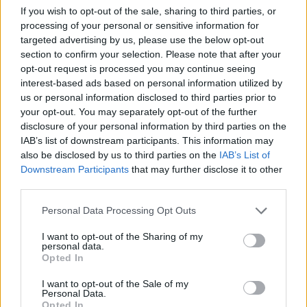
If you wish to opt-out of the sale, sharing to third parties, or
processing of your personal or sensitive information for
targeted advertising by us, please use the below opt-out
section to confirm your selection. Please note that after your
opt-out request is processed you may continue seeing
interest-based ads based on personal information utilized by
us or personal information disclosed to third parties prior to
your opt-out. You may separately opt-out of the further
disclosure of your personal information by third parties on the
IAB’s list of downstream participants. This information may
also be disclosed by us to third parties on the
IAB’s List of
Downstream Participants
that may further disclose it to other
third parties.
Commenti
Personal Data Processing Opt Outs
Accedi
o
registrati
per commentare questo
articolo.
I want to opt-out of the Sharing of my
personal data.
L'email è richiesta ma non verrà mostrata ai visitatori. Il contenuto di questo
commento esprime il pensiero dell'autore e non rappresenta la linea editoriale
Opted In
di VareseNews.it, che rimane autonoma e indipendente. I messaggi inclusi nei
commenti non sono testi giornalistici, ma post inviati dai singoli lettori che
possono essere automaticamente pubblicati senza filtro preventivo. I commenti
I want to opt-out of the Sale of my
che includano uno o più link a siti esterni verranno rimossi in automatico dal
Personal Data.
sistema.
Opted In