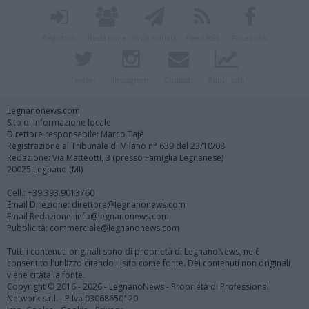
Registrati
Redazione
Invia notizia
Feed RSS
Facebook
Twitter
Instagram
Contatti
Pubblicità
Legnanonews.com
Sito di informazione locale
Direttore responsabile: Marco Tajè
Registrazione al Tribunale di Milano n° 639 del 23/10/08
Redazione: Via Matteotti, 3 (presso Famiglia Legnanese)
20025 Legnano (MI)
Cell.: +39.393.9013760
Email Direzione: direttore@legnanonews.com
Email Redazione: info@legnanonews.com
Pubblicità: commerciale@legnanonews.com
Tutti i contenuti originali sono di proprietà di LegnanoNews, ne è
consentito l'utilizzo citando il sito come fonte. Dei contenuti non originali
viene citata la fonte.
Copyright © 2016 - 2026 - LegnanoNews - Proprietà di Professional
Network s.r.l. - P.Iva 03068650120