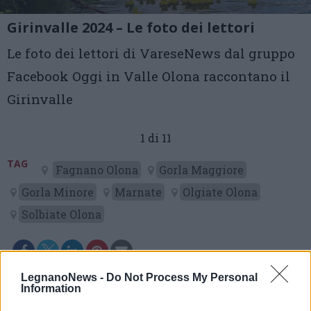
Girinvalle 2024 – Le foto dei lettori
Le foto dei lettori di VareseNews dal gruppo
Facebook Oggi in Valle Olona raccontano il
Girinvalle
1 di 11
TAG
Fagnano Olona
Gorla Maggiore
Gorla Minore
Marnate
Olgiate Olona
Solbiate Olona
LegnanoNews -
Do Not Process My Personal
Information