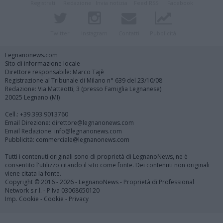
Registrati
Redazione
Invia notizia
Feed RSS
Facebook
Twitter
Instagram
Contatti
Pubblicità
Legnanonews.com
Sito di informazione locale
Direttore responsabile: Marco Tajè
Registrazione al Tribunale di Milano n° 639 del 23/10/08
Redazione: Via Matteotti, 3 (presso Famiglia Legnanese)
20025 Legnano (MI)
Cell.: +39.393.9013760
Email Direzione: direttore@legnanonews.com
Email Redazione: info@legnanonews.com
Pubblicità: commerciale@legnanonews.com
Tutti i contenuti originali sono di proprietà di LegnanoNews, ne è
consentito l'utilizzo citando il sito come fonte. Dei contenuti non originali
viene citata la fonte.
Copyright © 2016 - 2026 - LegnanoNews - Proprietà di Professional
Network s.r.l. - P.Iva 03068650120
Imp. Cookie
-
Cookie
-
Privacy