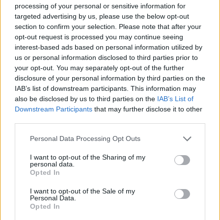
processing of your personal or sensitive information for
targeted advertising by us, please use the below opt-out
section to confirm your selection. Please note that after your
opt-out request is processed you may continue seeing
interest-based ads based on personal information utilized by
us or personal information disclosed to third parties prior to
your opt-out. You may separately opt-out of the further
disclosure of your personal information by third parties on the
IAB’s list of downstream participants. This information may
also be disclosed by us to third parties on the
IAB’s List of
Downstream Participants
that may further disclose it to other
Commenti
third parties.
Accedi
o
registrati
per commentare questo
articolo.
Personal Data Processing Opt Outs
L'email è richiesta ma non verrà mostrata ai visitatori. Il contenuto di questo
I want to opt-out of the Sharing of my
commento esprime il pensiero dell'autore e non rappresenta la linea editoriale
personal data.
di VareseNews.it, che rimane autonoma e indipendente. I messaggi inclusi nei
commenti non sono testi giornalistici, ma post inviati dai singoli lettori che
Opted In
possono essere automaticamente pubblicati senza filtro preventivo. I commenti
che includano uno o più link a siti esterni verranno rimossi in automatico dal
sistema.
I want to opt-out of the Sale of my
Personal Data.
Opted In