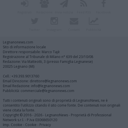
Registrati
Redazione
Invia notizia
Feed RSS
Facebook
Twitter
Instagram
Contatti
Pubblicità
Legnanonews.com
Sito di informazione locale
Direttore responsabile: Marco Tajè
Registrazione al Tribunale di Milano n° 639 del 23/10/08
Redazione: Via Matteotti, 3 (presso Famiglia Legnanese)
20025 Legnano (MI)
Cell.: +39.393.9013760
Email Direzione: direttore@legnanonews.com
Email Redazione: info@legnanonews.com
Pubblicità: commerciale@legnanonews.com
Tutti i contenuti originali sono di proprietà di LegnanoNews, ne è
consentito l'utilizzo citando il sito come fonte. Dei contenuti non originali
viene citata la fonte.
Copyright © 2016 - 2026 - LegnanoNews - Proprietà di Professional
Network s.r.l. - P.Iva 03068650120
Imp. Cookie
-
Cookie
-
Privacy