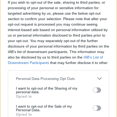
If you wish to opt-out of the sale, sharing to third parties, or
processing of your personal or sensitive information for
targeted advertising by us, please use the below opt-out
section to confirm your selection. Please note that after your
opt-out request is processed you may continue seeing
interest-based ads based on personal information utilized by
us or personal information disclosed to third parties prior to
your opt-out. You may separately opt-out of the further
disclosure of your personal information by third parties on the
IAB’s list of downstream participants. This information may
also be disclosed by us to third parties on the
IAB’s List of
Downstream Participants
that may further disclose it to other
third parties.
Commenti
Accedi
o
registrati
per commentare questo
Personal Data Processing Opt Outs
articolo.
I want to opt-out of the Sharing of my
L'email è richiesta ma non verrà mostrata ai visitatori. Il contenuto di questo
personal data.
commento esprime il pensiero dell'autore e non rappresenta la linea editoriale
Opted In
di VareseNews.it, che rimane autonoma e indipendente. I messaggi inclusi nei
commenti non sono testi giornalistici, ma post inviati dai singoli lettori che
possono essere automaticamente pubblicati senza filtro preventivo. I commenti
che includano uno o più link a siti esterni verranno rimossi in automatico dal
I want to opt-out of the Sale of my
sistema.
Personal Data.
Opted In