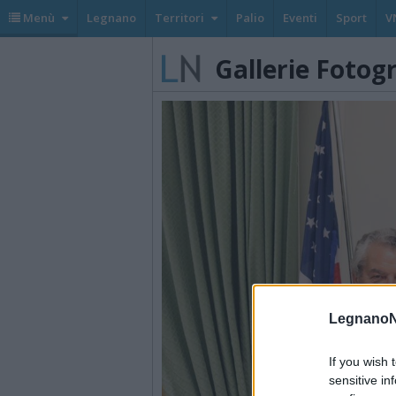
Menù
Legnano
Territori
Palio
Eventi
Sport
V
Gallerie Fotog
LegnanoN
If you wish 
sensitive in