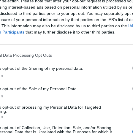
r selection. Please note that after your opt-out request is processed y
eing interest-based ads based on personal information utilized by us or
disclosed to third parties prior to your opt-out. You may separately opt-
losure of your personal information by third parties on the IAB’s list of
. This information may also be disclosed by us to third parties on the
IA
Participants
that may further disclose it to other third parties.
1 di 32
l Data Processing Opt Outs
di testimone tra il presidente Ambrogio Bollini e Mario
o opt-out of the Sharing of my personal data.
In
o opt-out of the Sale of my Personal Data.
In
to opt-out of processing my Personal Data for Targeted
ing.
Registrati
Redazione
Invia notizia
Feed RSS
Facebook
In
o opt-out of Collection, Use, Retention, Sale, and/or Sharing
ORI
MULTIMEDIA
COMUNITÀ
ersonal Data that Is Unrelated with the Purposes for which it