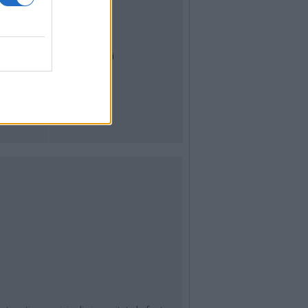
Dal Territorio
Meteo
Archivio
Tag
News24
Articoli più letti