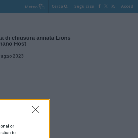
Cerca
Seguici su
Accedi
Meteo
ta di chiusura annata Lions
nano Host
iugno 2023
sonal or
ection to