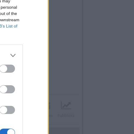
ou may
 personal
out of the
 downstream
B’s List of
Twitter
Instagram
Contatti
Pubblicità
UTILITÀ