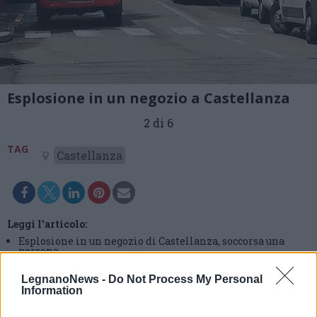
Esplosione in un negozio a Castellanza
2 di 6
TAG
Castellanza
Leggi l'articolo:
Esplosione in un negozio di Castellanza, soccorsa una
persona
LegnanoNews -
Do Not Process My Personal
Information