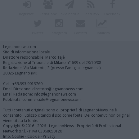
Registrati
Redazione
Invia notizia
Feed RSS
Facebook
Twitter
Instagram
Contatti
Pubblicità
Legnanonews.com
Sito di informazione locale
Direttore responsabile: Marco Tajè
Registrazione al Tribunale di Milano n° 639 del 23/10/08
Redazione: Via Matteotti, 3 (presso Famiglia Legnanese)
20025 Legnano (MI)
Cell.: +39.393.9013760
Email Direzione: direttore@legnanonews.com
Email Redazione: info@legnanonews.com
Pubblicità: commerciale@legnanonews.com
Tutti i contenuti originali sono di proprietà di LegnanoNews, ne è
consentito l'utilizzo citando il sito come fonte. Dei contenuti non originali
viene citata la fonte.
Copyright © 2016 - 2026 - LegnanoNews - Proprietà di Professional
Network s.r.l. - P.Iva 03068650120
Imp. Cookie
-
Cookie
-
Privacy