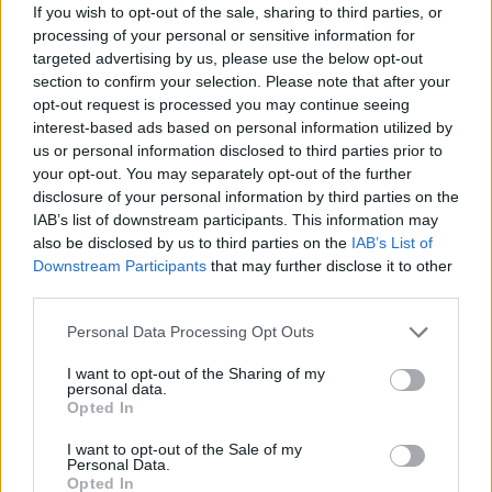
If you wish to opt-out of the sale, sharing to third parties, or
processing of your personal or sensitive information for
targeted advertising by us, please use the below opt-out
section to confirm your selection. Please note that after your
opt-out request is processed you may continue seeing
interest-based ads based on personal information utilized by
us or personal information disclosed to third parties prior to
your opt-out. You may separately opt-out of the further
disclosure of your personal information by third parties on the
IAB’s list of downstream participants. This information may
also be disclosed by us to third parties on the
IAB’s List of
Downstream Participants
that may further disclose it to other
third parties.
Commenti
Accedi
o
registrati
per commentare questo
Personal Data Processing Opt Outs
articolo.
I want to opt-out of the Sharing of my
L'email è richiesta ma non verrà mostrata ai visitatori. Il contenuto di questo
personal data.
commento esprime il pensiero dell'autore e non rappresenta la linea editoriale
Opted In
di VareseNews.it, che rimane autonoma e indipendente. I messaggi inclusi nei
commenti non sono testi giornalistici, ma post inviati dai singoli lettori che
possono essere automaticamente pubblicati senza filtro preventivo. I commenti
I want to opt-out of the Sale of my
che includano uno o più link a siti esterni verranno rimossi in automatico dal
sistema.
Personal Data.
Opted In