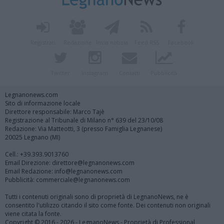
Registrati
Redazione
Invia notizia
Feed RSS
Facebook
Twitter
Instagram
Contatti
Pubblicità
Legnanonews.com
Sito di informazione locale
Direttore responsabile: Marco Tajè
Registrazione al Tribunale di Milano n° 639 del 23/10/08
Redazione: Via Matteotti, 3 (presso Famiglia Legnanese)
20025 Legnano (MI)
Cell.: +39.393.9013760
Email Direzione: direttore@legnanonews.com
Email Redazione: info@legnanonews.com
Pubblicità: commerciale@legnanonews.com
Tutti i contenuti originali sono di proprietà di LegnanoNews, ne è
consentito l'utilizzo citando il sito come fonte. Dei contenuti non originali
viene citata la fonte.
Copyright © 2016 - 2026 - LegnanoNews - Proprietà di Professional