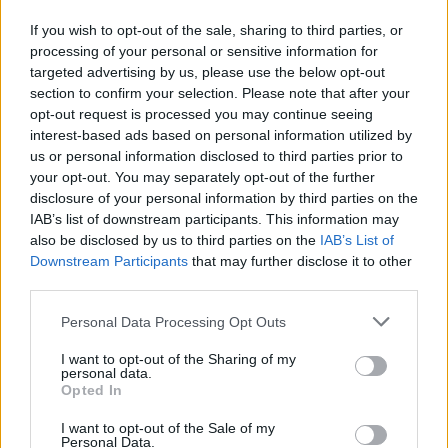
If you wish to opt-out of the sale, sharing to third parties, or
processing of your personal or sensitive information for
targeted advertising by us, please use the below opt-out
section to confirm your selection. Please note that after your
opt-out request is processed you may continue seeing
interest-based ads based on personal information utilized by
us or personal information disclosed to third parties prior to
your opt-out. You may separately opt-out of the further
disclosure of your personal information by third parties on the
IAB’s list of downstream participants. This information may
also be disclosed by us to third parties on the
IAB’s List of
Downstream Participants
that may further disclose it to other
third parties.
Commenti
Personal Data Processing Opt Outs
Accedi
o
registrati
per commentare questo
articolo.
I want to opt-out of the Sharing of my
personal data.
L'email è richiesta ma non verrà mostrata ai visitatori. Il contenuto di questo
Opted In
commento esprime il pensiero dell'autore e non rappresenta la linea editoriale
di VareseNews.it, che rimane autonoma e indipendente. I messaggi inclusi nei
commenti non sono testi giornalistici, ma post inviati dai singoli lettori che
I want to opt-out of the Sale of my
possono essere automaticamente pubblicati senza filtro preventivo. I commenti
Personal Data.