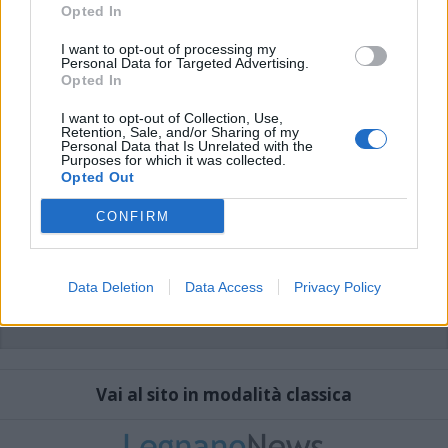
che includano uno o più link a siti esterni verranno rimossi in automatico dal
Opted In
sistema.
I want to opt-out of processing my
Personal Data for Targeted Advertising.
Opted In
I want to opt-out of Collection, Use,
Retention, Sale, and/or Sharing of my
Personal Data that Is Unrelated with the
Purposes for which it was collected.
Opted Out
CONFIRM
Data Deletion
Data Access
Privacy Policy
Vai al sito in modalità classica