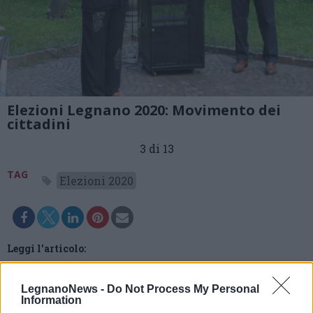
Elezioni Legnano 2020: Movimento dei
cittadini
3 di 13
TAG
Elezioni 2020
Leggi l'articolo:
Elezioni a Legnano: il Movimento dei cittadini abbraccia
gli Ornella’s boys
LegnanoNews -
Do Not Process My Personal
Information