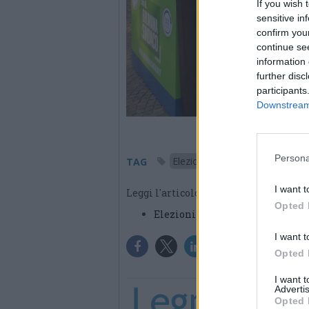
If you wish 
sensitive in
confirm you
continue se
information 
further disc
participants
Downstream 
Persona
Elezioni 2020
TAG
I want t
Leggi l'articolo:
Opted 
Elezioni a Legnano: il Moviment
I want t
Opted 
I want 
Advertis
Opted 