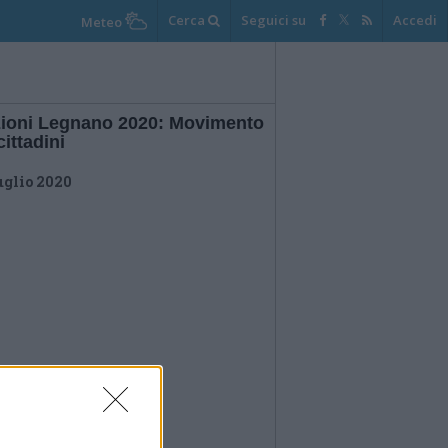
Cerca
Seguici su
Accedi
Meteo
zioni Legnano 2020: Movimento
cittadini
uglio 2020