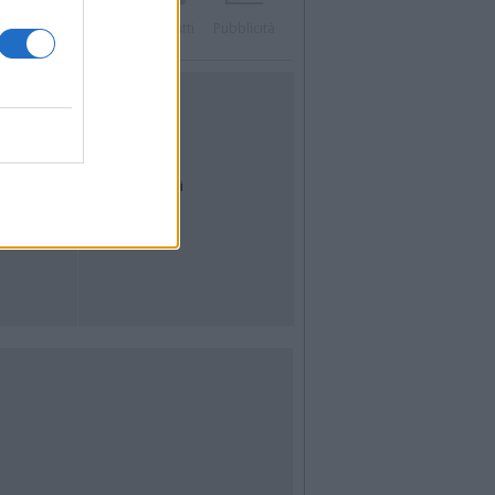
Twitter
Instagram
Contatti
Pubblicità
UTILITÀ
Dal Territorio
Meteo
Archivio
Tag
News24
Articoli più letti