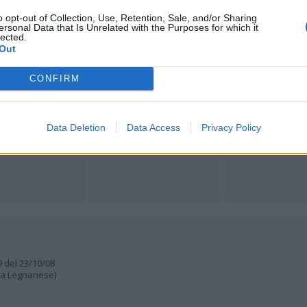
Registrati
Redazione
Invia notizia
Feed RSS
Facebook
o opt-out of Collection, Use, Retention, Sale, and/or Sharing
ersonal Data that Is Unrelated with the Purposes for which it
lected.
Out
ORI
MULTIMEDIA
COMUNITÀ
Gallerie Fotografiche
Foto dei lettori
ese
Web TV
Auguri
CONFIRM
Lettere al direttore
Animali
a
muni
Data Deletion
Data Access
Privacy Policy
9 del 23/10/08
lia Legnanese)