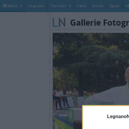
Menù
Legnano
Territori
Palio
Eventi
Sport
V
Gallerie Fotog
LegnanoN