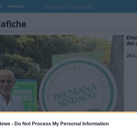
N
News24
Domenica , 9 Agosto 2026
rafiche
Ele
dei 
28 L
ews -
Do Not Process My Personal Information