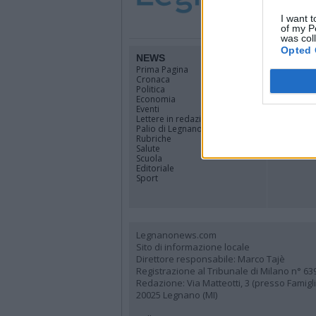
I want t
of my P
was col
Opted 
NEWS
TERRIT
Prima Pagina
Legnano
Cronaca
Alto Milan
Politica
Rhodense
Economia
Varesotto
Eventi
Lombardi
Lettere in redazione
Tutti i co
Palio di Legnano
Rubriche
Salute
Scuola
Editoriale
Sport
Legnanonews.com
Sito di informazione locale
Direttore responsabile: Marco Tajè
Registrazione al Tribunale di Milano n° 63
Redazione: Via Matteotti, 3 (presso Famig
20025 Legnano (MI)