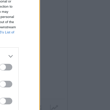
sonal or
ection to
ou may
 personal
out of the
 downstream
B’s List of