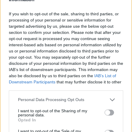
If you wish to opt-out of the sale, sharing to third parties, or
processing of your personal or sensitive information for
targeted advertising by us, please use the below opt-out
section to confirm your selection. Please note that after your
opt-out request is processed you may continue seeing
interest-based ads based on personal information utilized by
us or personal information disclosed to third parties prior to
your opt-out. You may separately opt-out of the further
disclosure of your personal information by third parties on the
IAB’s list of downstream participants. This information may
also be disclosed by us to third parties on the
IAB’s List of
Downstream Participants
that may further disclose it to other
third parties.
Personal Data Processing Opt Outs
Commenti
Accedi
o
registrati
per commentare questo
I want to opt-out of the Sharing of my
articolo.
personal data.
Opted In
L'email è richiesta ma non verrà mostrata ai visitatori. Il contenuto di questo
commento esprime il pensiero dell'autore e non rappresenta la linea editoriale
I want to opt-out of the Sale of my
di VareseNews.it, che rimane autonoma e indipendente. I messaggi inclusi nei