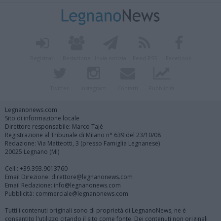
Registrati
Redazione
Invia notizia
Feed RSS
Facebook
Twitter
Instagram
Contatti
Pubblicità
Legnanonews.com
Sito di informazione locale
Direttore responsabile: Marco Tajè
Registrazione al Tribunale di Milano n° 639 del 23/10/08
Redazione: Via Matteotti, 3 (presso Famiglia Legnanese)
20025 Legnano (MI)
Cell.: +39.393.9013760
Email Direzione: direttore@legnanonews.com
Email Redazione: info@legnanonews.com
Pubblicità: commerciale@legnanonews.com
Tutti i contenuti originali sono di proprietà di LegnanoNews, ne è
consentito l'utilizzo citando il sito come fonte. Dei contenuti non originali