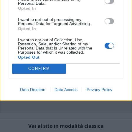
commenti non sono testi giornalistici, ma post inviati dai singoli lettori che
Personal Data.
possono essere automaticamente pubblicati senza filtro preventivo. I commenti
Opted In
che includano uno o più link a siti esterni verranno rimossi in automatico dal
sistema.
I want to opt-out of processing my
Personal Data for Targeted Advertising.
Opted In
I want to opt-out of Collection, Use,
Retention, Sale, and/or Sharing of my
Personal Data that Is Unrelated with the
Purposes for which it was collected.
Opted Out
CONFIRM
Data Deletion
Data Access
Privacy Policy
Vai al sito in modalità classica