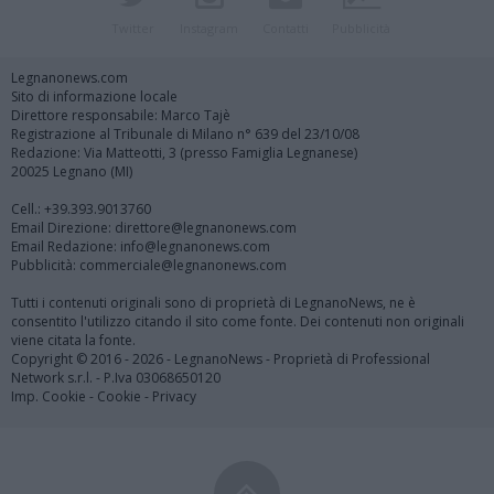
Twitter
Instagram
Contatti
Pubblicità
Legnanonews.com
Sito di informazione locale
Direttore responsabile: Marco Tajè
Registrazione al Tribunale di Milano n° 639 del 23/10/08
Redazione: Via Matteotti, 3 (presso Famiglia Legnanese)
20025 Legnano (MI)
Cell.: +39.393.9013760
Email Direzione: direttore@legnanonews.com
Email Redazione: info@legnanonews.com
Pubblicità: commerciale@legnanonews.com
Tutti i contenuti originali sono di proprietà di LegnanoNews, ne è
consentito l'utilizzo citando il sito come fonte. Dei contenuti non originali
viene citata la fonte.
Copyright © 2016 - 2026 - LegnanoNews - Proprietà di Professional
Network s.r.l. - P.Iva 03068650120
Imp. Cookie
-
Cookie
-
Privacy