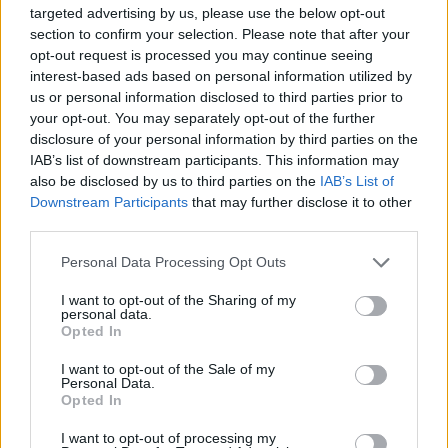
targeted advertising by us, please use the below opt-out
section to confirm your selection. Please note that after your
opt-out request is processed you may continue seeing
interest-based ads based on personal information utilized by
us or personal information disclosed to third parties prior to
your opt-out. You may separately opt-out of the further
disclosure of your personal information by third parties on the
IAB’s list of downstream participants. This information may
also be disclosed by us to third parties on the
IAB’s List of
Commenti
Downstream Participants
that may further disclose it to other
Accedi
o
registrati
per commentare questo
third parties.
articolo.
Personal Data Processing Opt Outs
L'email è richiesta ma non verrà mostrata ai visitatori. Il contenuto di questo
commento esprime il pensiero dell'autore e non rappresenta la linea editoriale
di VareseNews.it, che rimane autonoma e indipendente. I messaggi inclusi nei
I want to opt-out of the Sharing of my
commenti non sono testi giornalistici, ma post inviati dai singoli lettori che
personal data.
possono essere automaticamente pubblicati senza filtro preventivo. I commenti
che includano uno o più link a siti esterni verranno rimossi in automatico dal
Opted In
sistema.
I want to opt-out of the Sale of my
Personal Data.
Opted In
I want to opt-out of processing my