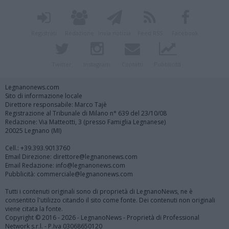
Registrati
Redazione
Invia notizia
Feed RSS
Facebook
Twitter
Instagram
Contatti
Pubblicità
Legnanonews.com
Sito di informazione locale
Direttore responsabile: Marco Tajè
Registrazione al Tribunale di Milano n° 639 del 23/10/08
Redazione: Via Matteotti, 3 (presso Famiglia Legnanese)
20025 Legnano (MI)
Cell.: +39.393.9013760
Email Direzione: direttore@legnanonews.com
Email Redazione: info@legnanonews.com
Pubblicità: commerciale@legnanonews.com
Tutti i contenuti originali sono di proprietà di LegnanoNews, ne è
consentito l'utilizzo citando il sito come fonte. Dei contenuti non originali
viene citata la fonte.
Copyright © 2016 - 2026 - LegnanoNews - Proprietà di Professional
Network s.r.l. - P.Iva 03068650120