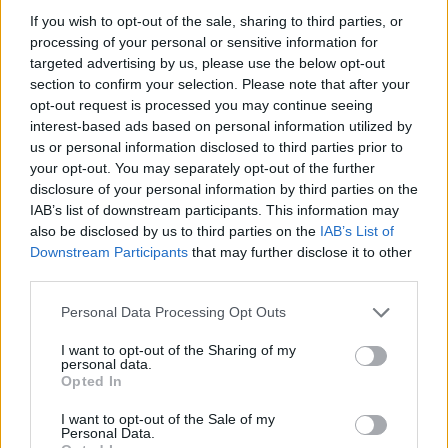
If you wish to opt-out of the sale, sharing to third parties, or
processing of your personal or sensitive information for
targeted advertising by us, please use the below opt-out
section to confirm your selection. Please note that after your
opt-out request is processed you may continue seeing
interest-based ads based on personal information utilized by
us or personal information disclosed to third parties prior to
your opt-out. You may separately opt-out of the further
disclosure of your personal information by third parties on the
IAB’s list of downstream participants. This information may
also be disclosed by us to third parties on the
IAB’s List of
Downstream Participants
that may further disclose it to other
third parties.
Commenti
Personal Data Processing Opt Outs
Accedi
o
registrati
per commentare questo
articolo.
I want to opt-out of the Sharing of my
personal data.
L'email è richiesta ma non verrà mostrata ai visitatori. Il contenuto di questo
Opted In
commento esprime il pensiero dell'autore e non rappresenta la linea editoriale
di VareseNews.it, che rimane autonoma e indipendente. I messaggi inclusi nei
commenti non sono testi giornalistici, ma post inviati dai singoli lettori che
possono essere automaticamente pubblicati senza filtro preventivo. I commenti
I want to opt-out of the Sale of my
che includano uno o più link a siti esterni verranno rimossi in automatico dal
Personal Data.
sistema.