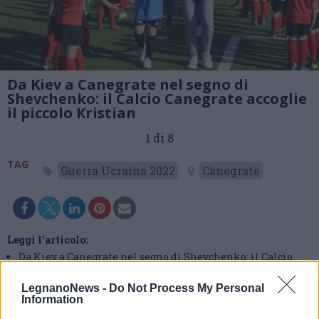
Da Kiev a Canegrate nel segno di
Shevchenko: il Calcio Canegrate accoglie
il piccolo Kristian
1 di 8
TAG
Guerra Ucraina 2022
Canegrate
Leggi l'articolo:
Da Kiev a Canegrate nel segno di Shevchenko: il Calcio
Canegrate accoglie il piccolo Kristian
LegnanoNews -
Do Not Process My Personal
Information