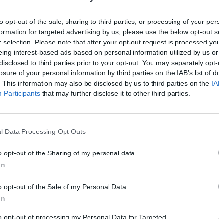
to opt-out of the sale, sharing to third parties, or processing of your per
formation for targeted advertising by us, please use the below opt-out s
r selection. Please note that after your opt-out request is processed y
eing interest-based ads based on personal information utilized by us or
disclosed to third parties prior to your opt-out. You may separately opt-
losure of your personal information by third parties on the IAB’s list of
. This information may also be disclosed by us to third parties on the
IA
Participants
that may further disclose it to other third parties.
2 di 7
l Data Processing Opt Outs
no, i sindacati: «Lavoratori preoccupati e disorientati»
o opt-out of the Sharing of my personal data.
nale sulla crisi a Nerviano: «Al lavoro per dare continuità
In
: «La politica entri nelle dinamiche industriali e salvi il
o opt-out of the Sale of my Personal Data.
In
to opt-out of processing my Personal Data for Targeted