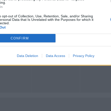
ing.
In
o opt-out of Collection, Use, Retention, Sale, and/or Sharing
ersonal Data that Is Unrelated with the Purposes for which it
lected.
Registrati
Redazione
Invia notizia
Feed RSS
Facebook
Out
CONFIRM
ORI
MULTIMEDIA
COMUNITÀ
Gallerie Fotografiche
Foto dei lettori
ese
Web TV
Auguri
Lettere al direttore
Animali
Data Deletion
Data Access
Privacy Policy
a
muni