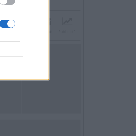
Twitter
Instagram
Contatti
Pubblicità
UTILITÀ
Dal Territorio
Meteo
Archivio
Tag
News24
Articoli più letti