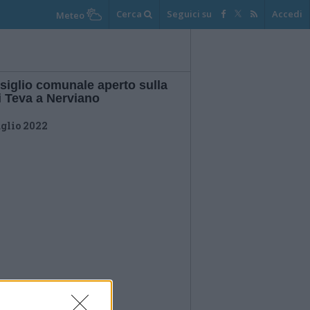
Cerca
Seguici su
Accedi
Meteo
siglio comunale aperto sulla
i Teva a Nerviano
uglio 2022