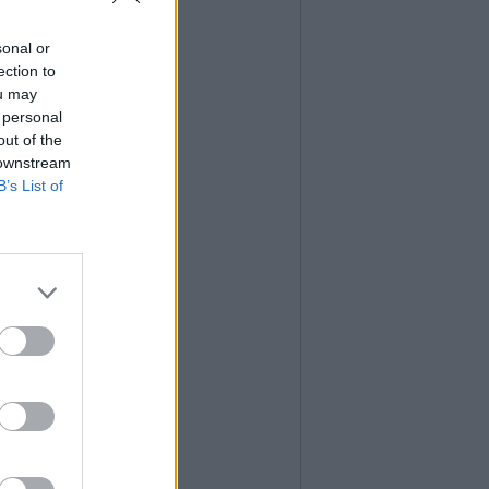
sonal or
ection to
ou may
 personal
out of the
 downstream
B’s List of