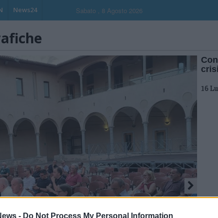
N
News24
Sabato , 8 Agosto 2026
rafiche
Con
cris
16 L
ews -
Do Not Process My Personal Information