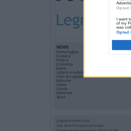
Advertis
Opted 
I want t
of my P
was col
Opted 
NEWS
TERRIT
Prima Pagina
Legnano
Cronaca
Alto Milan
Politica
Rhodense
Economia
Varesotto
Eventi
Lombardi
Lettere in redazione
Tutti i co
Palio di Legnano
Rubriche
Salute
Scuola
Editoriale
Sport
Legnanonews.com
Sito di informazione locale
Direttore responsabile: Marco Tajè