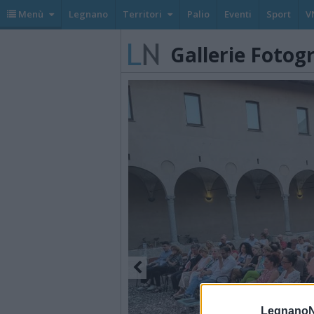
Menù
Legnano
Territori
Palio
Eventi
Sport
V
Gallerie Fotog
LegnanoN