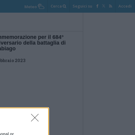
Cerca
Seguici su
Accedi
Meteo
memorazione per il 684°
versario della battaglia di
abiago
ebbraio 2023
sonal or