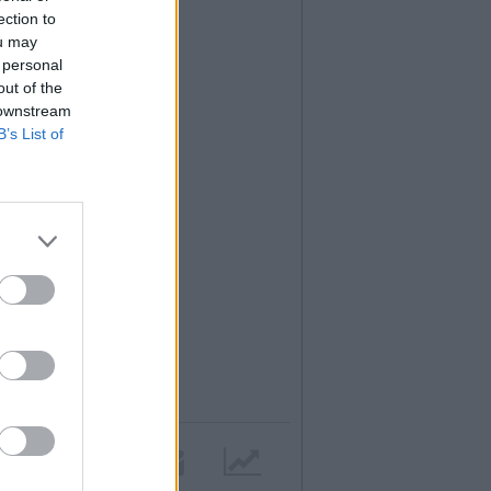
ection to
ou may
 personal
out of the
 downstream
B’s List of