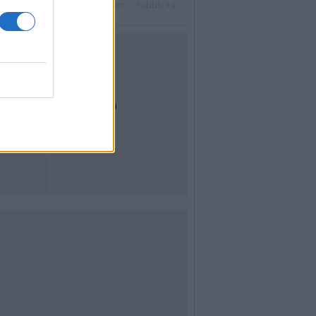
Twitter
Instagram
Contatti
Pubblicità
UTILITÀ
Dal Territorio
Meteo
Archivio
Tag
News24
Articoli più letti