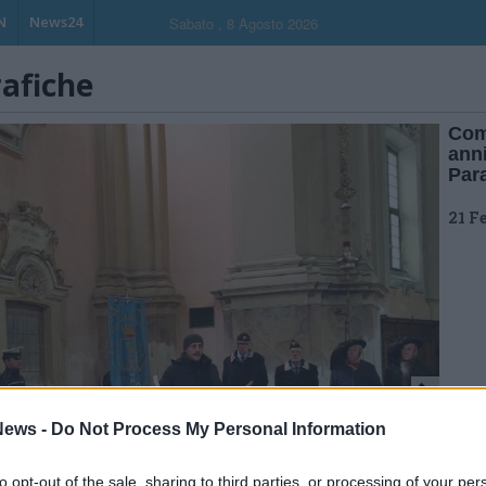
N
News24
Sabato , 8 Agosto 2026
rafiche
Com
anni
Par
21 F
ews -
Do Not Process My Personal Information
to opt-out of the sale, sharing to third parties, or processing of your per