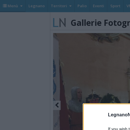
Menù
Legnano
Territori
Palio
Eventi
Sport
V
Gallerie Fotog
LegnanoN
If you wish 