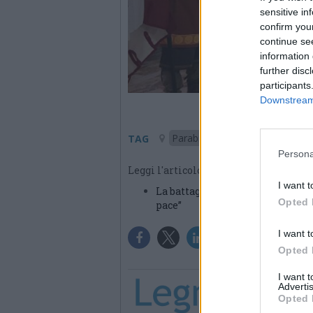
sensitive in
confirm you
continue se
information 
further disc
participants
Downstream 
Parabiago
TAG
Persona
Leggi l'articolo:
I want t
La battaglia di Parabiago “riviv
Opted 
pace”
I want t
Opted 
I want 
Advertis
Opted 