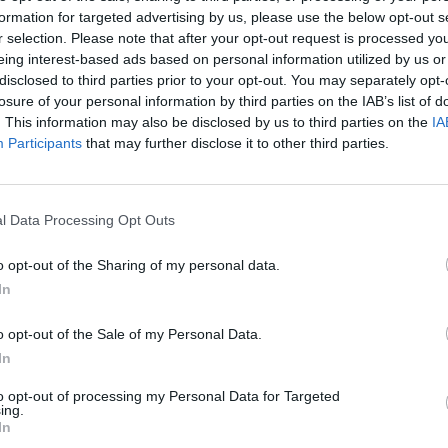
formation for targeted advertising by us, please use the below opt-out s
r selection. Please note that after your opt-out request is processed y
eing interest-based ads based on personal information utilized by us or
disclosed to third parties prior to your opt-out. You may separately opt-
losure of your personal information by third parties on the IAB’s list of
. This information may also be disclosed by us to third parties on the
IA
Participants
that may further disclose it to other third parties.
2 di 10
l Data Processing Opt Outs
o opt-out of the Sharing of my personal data.
e” a 684 anni dai combattimenti: “L’Europa lavori per la
In
o opt-out of the Sale of my Personal Data.
In
to opt-out of processing my Personal Data for Targeted
ing.
In