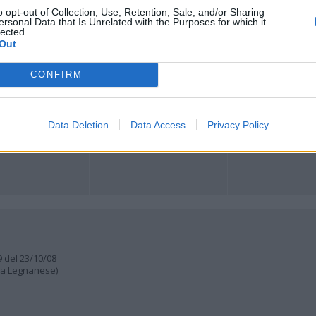
Registrati
Redazione
Invia notizia
Feed RSS
Facebook
o opt-out of Collection, Use, Retention, Sale, and/or Sharing
ersonal Data that Is Unrelated with the Purposes for which it
lected.
Out
ORI
MULTIMEDIA
COMUNITÀ
Gallerie Fotografiche
Foto dei lettori
ese
Web TV
Auguri
CONFIRM
Lettere al direttore
Animali
a
muni
Data Deletion
Data Access
Privacy Policy
9 del 23/10/08
lia Legnanese)