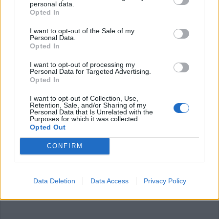
personal data.
Opted In
Commenti
Accedi
o
registrati
per commentare questo
I want to opt-out of the Sale of my
articolo.
Personal Data.
Opted In
L'email è richiesta ma non verrà mostrata ai visitatori. Il contenuto di questo
commento esprime il pensiero dell'autore e non rappresenta la linea editoriale
di VareseNews.it, che rimane autonoma e indipendente. I messaggi inclusi nei
I want to opt-out of processing my
commenti non sono testi giornalistici, ma post inviati dai singoli lettori che
Personal Data for Targeted Advertising.
possono essere automaticamente pubblicati senza filtro preventivo. I commenti
Opted In
che includano uno o più link a siti esterni verranno rimossi in automatico dal
sistema.
I want to opt-out of Collection, Use,
Retention, Sale, and/or Sharing of my
Personal Data that Is Unrelated with the
Purposes for which it was collected.
Opted Out
CONFIRM
Data Deletion
Data Access
Privacy Policy