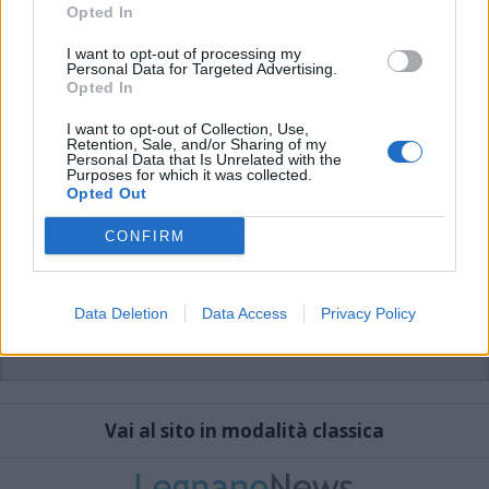
che includano uno o più link a siti esterni verranno rimossi in automatico dal
Opted In
sistema.
I want to opt-out of processing my
Personal Data for Targeted Advertising.
Opted In
I want to opt-out of Collection, Use,
Retention, Sale, and/or Sharing of my
Personal Data that Is Unrelated with the
Purposes for which it was collected.
Opted Out
CONFIRM
Data Deletion
Data Access
Privacy Policy
Vai al sito in modalità classica