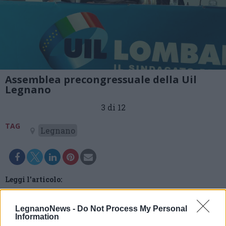
Assemblea precongressuale della Uil
Legnano
3 di 12
TAG
Legnano
Leggi l'articolo:
UIL, Tripodi: “Abbiamo rilanciato la presenza sul
territorio, ora serve un progetto di lungo periodo”
LegnanoNews -
Do Not Process My Personal
Information