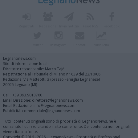
Registrati
Redazione
Invia notizia
Feed RSS
Facebook
Twitter
Instagram
Contatti
Pubblicità
Legnanonews.com
Sito di informazione locale
Direttore responsabile: Marco Tajè
Registrazione al Tribunale di Milano n° 639 del 23/10/08
Redazione: Via Matteotti, 3 (presso Famiglia Legnanese)
20025 Legnano (MI)
Cell.: +39.393.9013760
Email Direzione: direttore@legnanonews.com
Email Redazione: info@legnanonews.com
Pubblicità: commerciale@legnanonews.com
Tutti i contenuti originali sono di proprietà di LegnanoNews, ne è
consentito l'utilizzo citando il sito come fonte. Dei contenuti non originali
viene citata la fonte.
Copyright © 2016 - 2026 - LegnanoNews - Proprietà di Professional