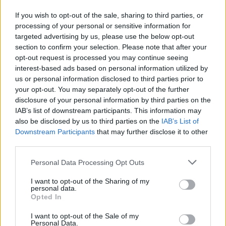
If you wish to opt-out of the sale, sharing to third parties, or
processing of your personal or sensitive information for
targeted advertising by us, please use the below opt-out
section to confirm your selection. Please note that after your
opt-out request is processed you may continue seeing
interest-based ads based on personal information utilized by
us or personal information disclosed to third parties prior to
your opt-out. You may separately opt-out of the further
disclosure of your personal information by third parties on the
IAB’s list of downstream participants. This information may
also be disclosed by us to third parties on the
IAB’s List of
Downstream Participants
that may further disclose it to other
third parties.
Commenti
Personal Data Processing Opt Outs
Accedi
o
registrati
per commentare questo
articolo.
I want to opt-out of the Sharing of my
personal data.
L'email è richiesta ma non verrà mostrata ai visitatori. Il contenuto di questo
Opted In
commento esprime il pensiero dell'autore e non rappresenta la linea editoriale
di VareseNews.it, che rimane autonoma e indipendente. I messaggi inclusi nei
commenti non sono testi giornalistici, ma post inviati dai singoli lettori che
I want to opt-out of the Sale of my
possono essere automaticamente pubblicati senza filtro preventivo. I commenti
Personal Data.