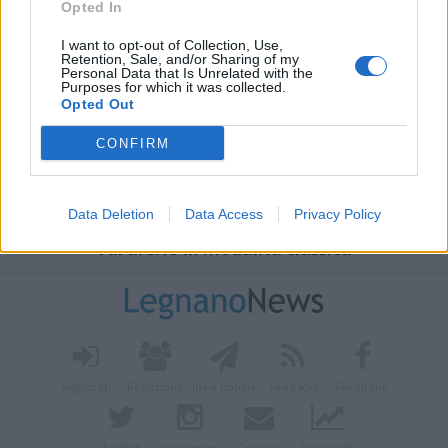
Opted In
I want to opt-out of Collection, Use,
Retention, Sale, and/or Sharing of my
Personal Data that Is Unrelated with the
Purposes for which it was collected.
Opted Out
CONFIRM
Data Deletion
Data Access
Privacy Policy
Vai al sito in modalità classica
Registrati
Redazione
Invia notizia
Feed RSS
Facebook
Twitter
Instagram
Contatti
Pubblicità