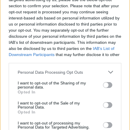
section to confirm your selection. Please note that after your
opt-out request is processed you may continue seeing
interest-based ads based on personal information utilized by
us or personal information disclosed to third parties prior to
your opt-out. You may separately opt-out of the further
disclosure of your personal information by third parties on the
IAB’s list of downstream participants. This information may
Commenti
also be disclosed by us to third parties on the
IAB’s List of
Downstream Participants
that may further disclose it to other
Accedi
o
registrati
per commentare questo
third parties.
articolo.
L'email è richiesta ma non verrà mostrata ai visitatori. Il contenuto di questo
Personal Data Processing Opt Outs
commento esprime il pensiero dell'autore e non rappresenta la linea editoriale
di VareseNews.it, che rimane autonoma e indipendente. I messaggi inclusi nei
commenti non sono testi giornalistici, ma post inviati dai singoli lettori che
I want to opt-out of the Sharing of my
possono essere automaticamente pubblicati senza filtro preventivo. I commenti
personal data.
che includano uno o più link a siti esterni verranno rimossi in automatico dal
sistema.
Opted In
I want to opt-out of the Sale of my
Personal Data.
Opted In
I want to opt-out of processing my
Personal Data for Targeted Advertising.