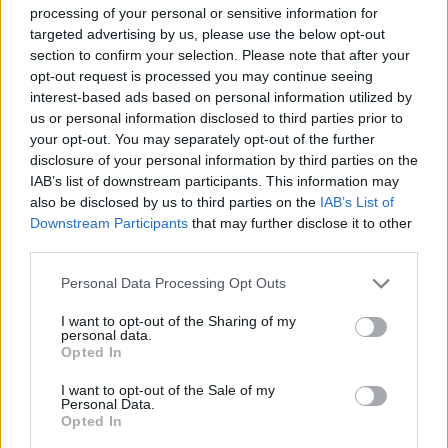
processing of your personal or sensitive information for
targeted advertising by us, please use the below opt-out
section to confirm your selection. Please note that after your
opt-out request is processed you may continue seeing
interest-based ads based on personal information utilized by
us or personal information disclosed to third parties prior to
your opt-out. You may separately opt-out of the further
disclosure of your personal information by third parties on the
IAB’s list of downstream participants. This information may
also be disclosed by us to third parties on the
IAB’s List of
Downstream Participants
that may further disclose it to other
Commenti
third parties.
Accedi
o
registrati
per commentare questo
articolo.
Personal Data Processing Opt Outs
L'email è richiesta ma non verrà mostrata ai visitatori. Il contenuto di questo
I want to opt-out of the Sharing of my
commento esprime il pensiero dell'autore e non rappresenta la linea editoriale
personal data.
di VareseNews.it, che rimane autonoma e indipendente. I messaggi inclusi nei
commenti non sono testi giornalistici, ma post inviati dai singoli lettori che
Opted In
possono essere automaticamente pubblicati senza filtro preventivo. I commenti
che includano uno o più link a siti esterni verranno rimossi in automatico dal
sistema.
I want to opt-out of the Sale of my
Personal Data.
Opted In