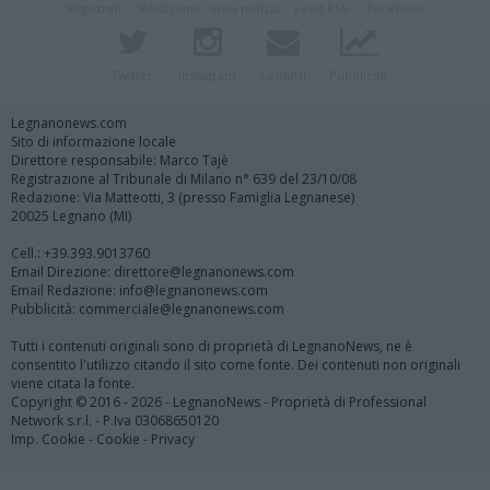
Registrati
Redazione
Invia notizia
Feed RSS
Facebook
Twitter
Instagram
Contatti
Pubblicità
Legnanonews.com
Sito di informazione locale
Direttore responsabile: Marco Tajè
Registrazione al Tribunale di Milano n° 639 del 23/10/08
Redazione: Via Matteotti, 3 (presso Famiglia Legnanese)
20025 Legnano (MI)
Cell.: +39.393.9013760
Email Direzione: direttore@legnanonews.com
Email Redazione: info@legnanonews.com
Pubblicità: commerciale@legnanonews.com
Tutti i contenuti originali sono di proprietà di LegnanoNews, ne è
consentito l'utilizzo citando il sito come fonte. Dei contenuti non originali
viene citata la fonte.
Copyright © 2016 - 2026 - LegnanoNews - Proprietà di Professional
Network s.r.l. - P.Iva 03068650120
Imp. Cookie
-
Cookie
-
Privacy