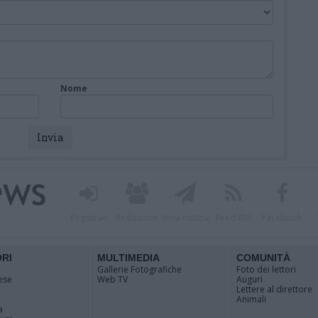
Nome
Registrati
Redazione
Invia notizia
Feed RSS
Facebook
ORI
MULTIMEDIA
COMUNITÀ
Gallerie Fotografiche
Foto dei lettori
ese
Web TV
Auguri
Lettere al direttore
Animali
a