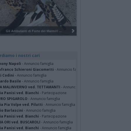
mi® ...
Pulizia del bosco del Rugareto a ...
rdiamo i nostri cari
hony Napoli
- Annuncio famiglia
nfranco Schieroni Giacometti
- Annuncio famiglia
i Codini
- Annuncio famiglia
cardo Basile
- Annuncio famiglia
A MALINVERNO ved. TETTAMANTI
- Annuncio famiglia
a Panisi ved. Bianchi
- Partecipazione
RO SPIGAROLO
- Annuncio famiglia
a Pia Volpe ved. Pilutti
- Annuncio famiglia
io Barlascini
- Annuncio famiglia
a Panisi ved. Bianchi
- Partecipazione
A ORI ved. BUSCAROLI
- Annuncio famiglia
a Panisi ved. Bianchi
- Annuncio famiglia