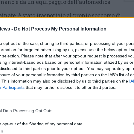
egnano e da un equipaggio dell'automedica.
ainate, è stato trasportato al pronto soccorso di
ews -
Do Not Process My Personal Information
ue pattuglie della Polizia Locale di
to opt-out of the sale, sharing to third parties, or processing of your per
formation for targeted advertising by us, please use the below opt-out s
r selection. Please note that after your opt-out request is processed y
eing interest-based ads based on personal information utilized by us or
disclosed to third parties prior to your opt-out. You may separately opt-
losure of your personal information by third parties on the IAB’s list of
. This information may also be disclosed by us to third parties on the
IA
Participants
that may further disclose it to other third parties.
Tutti gli eventi
l Data Processing Opt Outs
di
agosto
Via Confalonieri, 5
Castronno
o opt-out of the Sharing of my personal data.
In