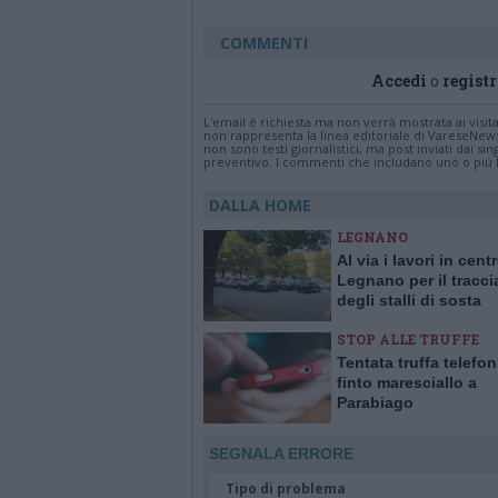
COMMENTI
Accedi
o
registr
L'email è richiesta ma non verrà mostrata ai visi
non rappresenta la linea editoriale di VareseNew
non sono testi giornalistici, ma post inviati dai s
preventivo. I commenti che includano uno o più li
DALLA HOME
LEGNANO
Al via i lavori in cent
Legnano per il tracc
degli stalli di sosta
STOP ALLE TRUFFE
Tentata truffa telefo
finto maresciallo a
Parabiago
SEGNALA ERRORE
Tipo di problema