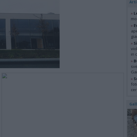
Arti
»
L
mon
»
E
ape
gia
»
S
vio
in 
»
B
sve
Gar
»
S
fot
cer
Gal