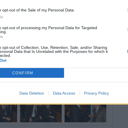
o opt-out of the Sale of my Personal Data.
ws.com
In
 a cuore l'informazione del nostro territorio e
to opt-out of processing my Personal Data for Targeted
in prima linea per informarvi con attenzione.
ing.
In
o opt-out of Collection, Use, Retention, Sale, and/or Sharing
ersonal Data that Is Unrelated with the Purposes for which it
Pubblicato il 16 Gennaio 2013
lected.
Out
CONFIRM
4 di 22
Data Deletion
Data Access
Privacy Policy