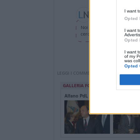
Gea Somazzi
I want t
gea.somazzi@legnanone
Opted 
Noi di LegnanoNews abbiamo
I want 
cerchiamo di essere sempre 
Advertis
Opted 
I want t
of my P
was col
Opted 
LEGGI I COMMENTI
GALLERIA FOTOGRAFICA
Alfano PdL