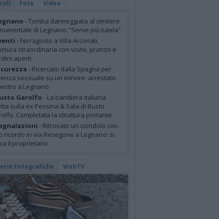
coli
Foto
Video
egnano
- Tomba danneggiata al cimitero
umentale di Legnano: “Serve più tutela”
venti
- Ferragosto a Villa Arconati,
rtura straordinaria con visite, pranzo e
rdini aperti
icurezza
- Ricercato dalla Spagna per
lenza sessuale su un minore: arrestato
centro a Legnano
usto Garolfo
- La bandiera italiana
tta sulla ex Pessina & Sala di Busto
olfo. Completata la struttura portante
egnalazioni
- Ritrovato un ciondolo con
o ricordo in via Resegone a Legnano: si
ca il proprietario
lerie Fotografiche
WebTV