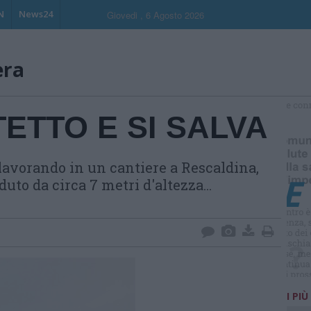
N
News24
Giovedi , 6 Agosto 2026
era
ETTO E SI SALVA
S
lavorando in un cantiere a Rescaldina,
uto da circa 7 metri d'altezza...
I PIÙ