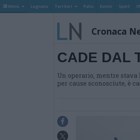
Menù
Legnano
Territori
Palio
Eventi
Sport
V
Cronaca N
CADE DAL T
Un operario, mentre stava 
per cause sconosciute, è cad