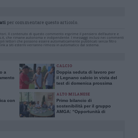
ati
per commentare questo articolo.
tatori. Il contenuto di questo commento esprime il pensiero dell'autore e
s.it, che rimane autonoma e indipendente. I messaggi inclusi nei commenti
ingoli lettori che possono essere automaticamente pubblicati senza filtro
nk a siti esterni verranno rimossi in automatico dal sistema.
CALCIO
ro a
Doppia seduta di lavoro per
iamento
il Legnano calcio in vista del
test di domenica prossima
ALTO MILANESE
nica con
Primo bilancio di
sostenibilità per il gruppo
AMGA: “Opportunità di
crescita e trasparenza”