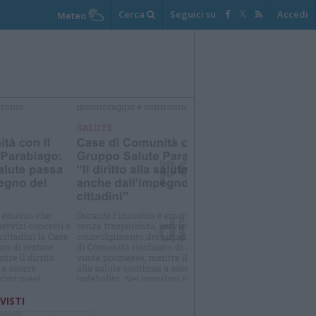
Cerca
Seguici su
Accedi
Meteo
elezioniamo per te
Il meglio di
 VISTI