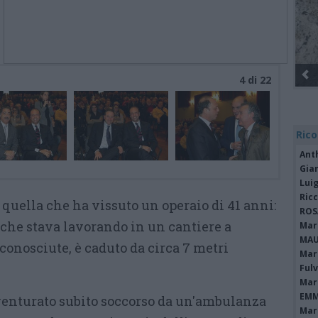
Gli Ambulanti di Forte dei Mar
4 di 22
Rico
Ant
Gia
Luig
Ric
quella che ha vissuto un operaio di 41 anni:
ROS
, che stava lavorando in un cantiere a
Mari
MAU
conosciute, è caduto da circa 7 metri
Mari
Fulv
Mari
EMM
sventurato subito soccorso da un'ambulanza
Mari