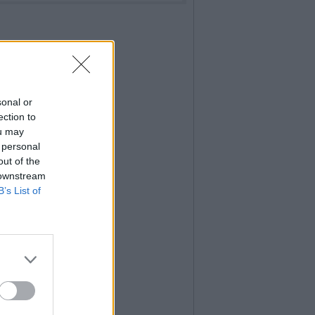
sonal or
ection to
ou may
 personal
out of the
 downstream
B’s List of