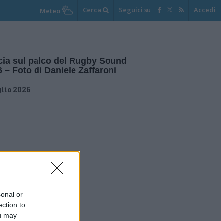
Cerca
Seguici su
Accedi
Meteo
cia sul palco del Rugby Sound
 – Foto di Daniele Zaffaroni
glio 2026
sonal or
ection to
ou may