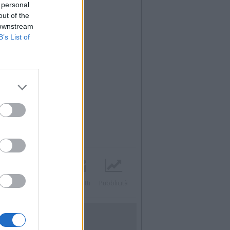
 personal
out of the
 downstream
B’s List of
Twitter
Instagram
Contatti
Pubblicità
UTILITÀ
Dal Territorio
Meteo