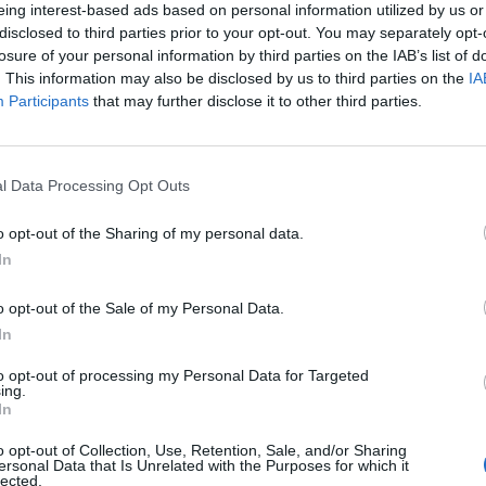
eing interest-based ads based on personal information utilized by us or
disclosed to third parties prior to your opt-out. You may separately opt-
losure of your personal information by third parties on the IAB’s list of
. This information may also be disclosed by us to third parties on the
IA
Participants
that may further disclose it to other third parties.
1 di 19
l Data Processing Opt Outs
ano
o opt-out of the Sharing of my personal data.
In
o opt-out of the Sale of my Personal Data.
In
to opt-out of processing my Personal Data for Targeted
Registrati
Redazione
Invia notizia
Feed RSS
Facebook
ing.
In
ORI
MULTIMEDIA
COMUNITÀ
o opt-out of Collection, Use, Retention, Sale, and/or Sharing
ersonal Data that Is Unrelated with the Purposes for which it
Gallerie Fotografiche
Foto dei lettori
lected.
ese
Web TV
Auguri