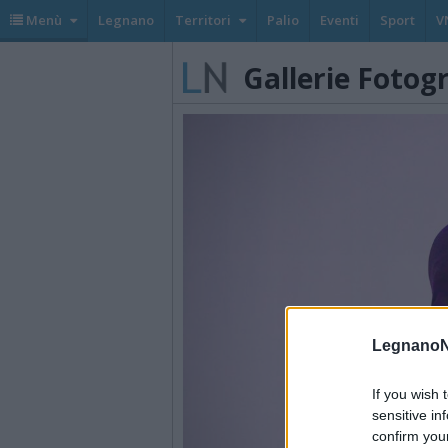
Menù
Legnano
Territori
Palio
Eventi
Sport
V
Gallerie Fotog
LegnanoN
If you wish 
sensitive in
confirm you