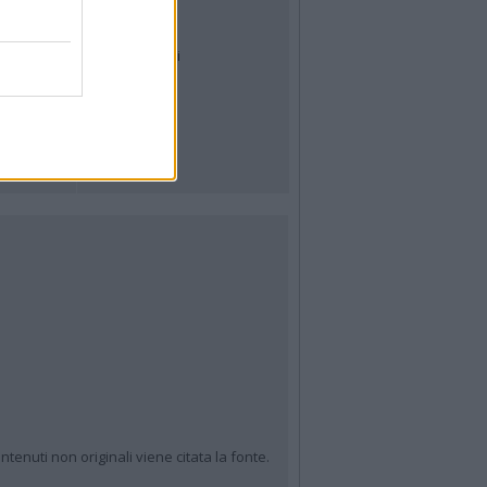
Archivio
Tag
News24
Articoli più letti
ntenuti non originali viene citata la fonte.