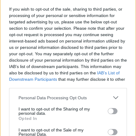
If you wish to opt-out of the sale, sharing to third parties, or
processing of your personal or sensitive information for
targeted advertising by us, please use the below opt-out
section to confirm your selection. Please note that after your
opt-out request is processed you may continue seeing
interest-based ads based on personal information utilized by
us or personal information disclosed to third parties prior to
your opt-out. You may separately opt-out of the further
disclosure of your personal information by third parties on the
IAB’s list of downstream participants. This information may
also be disclosed by us to third parties on the
IAB’s List of
Downstream Participants
that may further disclose it to other
third parties.
Commenti
Personal Data Processing Opt Outs
Accedi
o
registrati
per commentare questo
articolo.
I want to opt-out of the Sharing of my
personal data.
L'email è richiesta ma non verrà mostrata ai visitatori. Il contenuto di questo
Opted In
commento esprime il pensiero dell'autore e non rappresenta la linea editoriale
di VareseNews.it, che rimane autonoma e indipendente. I messaggi inclusi nei
commenti non sono testi giornalistici, ma post inviati dai singoli lettori che
I want to opt-out of the Sale of my
possono essere automaticamente pubblicati senza filtro preventivo. I commenti
Personal Data.