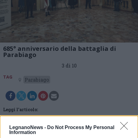
685° anniversario della battaglia di
Parabiago
3 di 10
TAG
Parabiago
Leggi l'articolo:
La battaglia di Parabiago “rivive” a 685 anni dai
combattimenti: “Mettiamo fine alle guerre”
LegnanoNews -
Do Not Process My Personal
Information