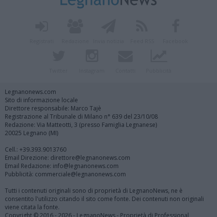
Registrati
Redazione
Invia notizia
Feed RSS
Facebook
Twitter
Instagram
Contatti
Pubblicità
Legnanonews.com
Sito di informazione locale
Direttore responsabile: Marco Tajè
Registrazione al Tribunale di Milano n° 639 del 23/10/08
Redazione: Via Matteotti, 3 (presso Famiglia Legnanese)
20025 Legnano (MI)
Cell.: +39.393.9013760
Email Direzione: direttore@legnanonews.com
Email Redazione: info@legnanonews.com
Pubblicità: commerciale@legnanonews.com
Tutti i contenuti originali sono di proprietà di LegnanoNews, ne è
consentito l'utilizzo citando il sito come fonte. Dei contenuti non originali
viene citata la fonte.
Copyright © 2016 - 2026 - LegnanoNews - Proprietà di Professional