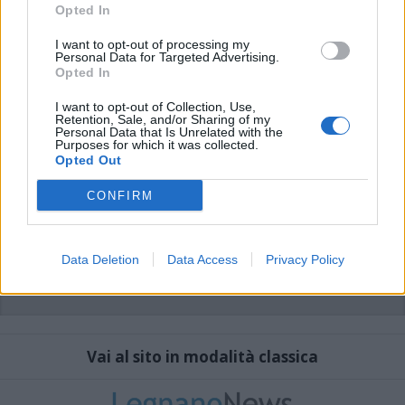
che includano uno o più link a siti esterni verranno rimossi in automatico dal
Opted In
sistema.
I want to opt-out of processing my
Personal Data for Targeted Advertising.
Opted In
I want to opt-out of Collection, Use,
Retention, Sale, and/or Sharing of my
Personal Data that Is Unrelated with the
Purposes for which it was collected.
Opted Out
CONFIRM
Data Deletion
Data Access
Privacy Policy
Vai al sito in modalità classica