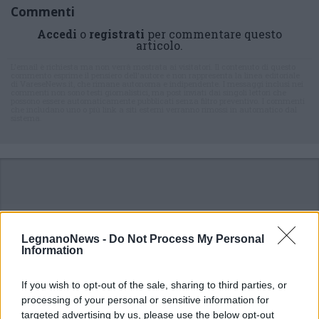
Commenti
Accedi
o
registrati
per commentare questo
articolo.
L'email è richiesta ma non verrà mostrata ai visitatori. Il contenuto di questo
commento esprime il pensiero dell'autore e non rappresenta la linea editoriale
di VareseNews.it, che rimane autonoma e indipendente. I messaggi inclusi nei
commenti non sono testi giornalistici, ma post inviati dai singoli lettori che
possono essere automaticamente pubblicati senza filtro preventivo. I commenti
che includano uno o più link a siti esterni verranno rimossi in automatico dal
sistema.
LegnanoNews -
Do Not Process My Personal
Information
If you wish to opt-out of the sale, sharing to third parties, or
processing of your personal or sensitive information for
targeted advertising by us, please use the below opt-out