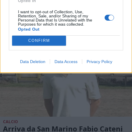
Opted In
In Eccellenza il Legnano calcio
inserito nel girone A lombardo
I want to opt-out of Collection, Use,
Retention, Sale, and/or Sharing of my
Personal Data that Is Unrelated with the
Purposes for which it was collected.
Opted Out
CONFIRM
Data Deletion
Data Access
Privacy Policy
CALCIO
Arriva da San Marino Fabio Cateni