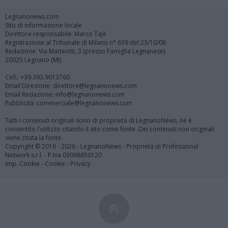
Legnanonews.com
Sito di informazione locale
Direttore responsabile: Marco Tajè
Registrazione al Tribunale di Milano n° 639 del 23/10/08
Redazione: Via Matteotti, 3 (presso Famiglia Legnanese)
20025 Legnano (MI)
Cell.: +39.393.9013760
Email Direzione: direttore@legnanonews.com
Email Redazione: info@legnanonews.com
Pubblicità: commerciale@legnanonews.com
Tutti i contenuti originali sono di proprietà di LegnanoNews, ne è
consentito l'utilizzo citando il sito come fonte. Dei contenuti non originali
viene citata la fonte.
Copyright © 2016 - 2026 - LegnanoNews - Proprietà di Professional
Network s.r.l. - P.Iva 03068650120
Imp. Cookie
-
Cookie
-
Privacy