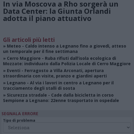
In via Moscova a Rho sorgerà un
Data Center: la Giunta Orlandi
adotta il piano attuativo
Gli articoli più letti
»
Meteo
- Caldo intenso a Legnano fino a giovedì, atteso
un temporale per il fine settimana
»
Cerro Maggiore
- Ruba rifiuti dall’isola ecologica di
Mozzate: individuato dalla Polizia Locale di Cerro Maggiore
»
Eventi
- Ferragosto a Villa Arconati, apertura
straordinaria con visite, pranzo e giardini aperti
»
Legnano
- Al via i lavori in centro a Legnano per il
tracciamento degli stalli di sosta
»
Sicurezza stradale
- Cade dalla bicicletta in corso
Sempione a Legnano: 22enne trasportato in ospedale
SEGNALA ERRORE
Tipo di problema