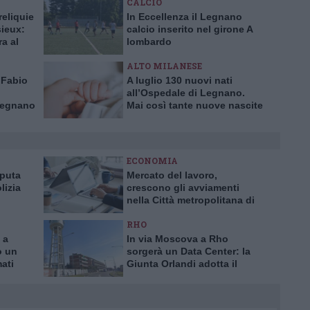
CALCIO
reliquie
In Eccellenza il Legnano
sieux:
calcio inserito nel girone A
ra al
lombardo
ALTO MILANESE
 Fabio
A luglio 130 nuovi nati
all’Ospedale di Legnano.
Legnano
Mai così tante nuove nascite
in un solo mese da 10 anni
ECONOMIA
aputa
Mercato del lavoro,
lizia
crescono gli avviamenti
nella Città metropolitana di
a truffa
Milano
RHO
 a
In via Moscova a Rho
o un
sorgerà un Data Center: la
mati
Giunta Orlandi adotta il
piano attuativo