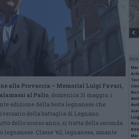
Rico
Mar
Achi
Tere
e alla Provaccia – Memorial Luigi Favari,
Cle
Ric
alamassi al Palio
, domenica 31 maggio, i
Ant
te edizione della festa legnanese che
Ant
Gia
iversario della battaglia di Legnano.
Luig
utto dello scorso anno, si tratta della seconda
Ric
ROS
o legnanese. Classe ‘62, legnanese, amante
Mari