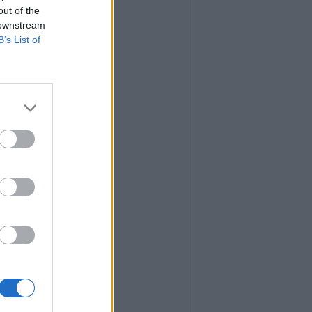
out of the
 downstream
B’s List of