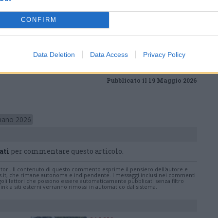
Tutti gli eventi
CONFIRM
di
agosto
Via Confalonieri, 5
Castronno
Data Deletion
Data Access
Privacy Policy
Pubblicato il 19 Maggio 2026
gnano 2026
ati
per commentare questo articolo.
tatori. Il contenuto di questo commento esprime il pensiero dell'autore e
s.it, che rimane autonoma e indipendente. I messaggi inclusi nei commenti
ingoli lettori che possono essere automaticamente pubblicati senza filtro
nk a siti esterni verranno rimossi in automatico dal sistema.