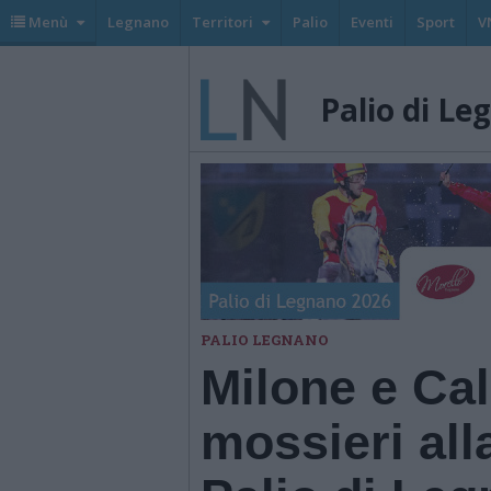
Menù
Legnano
Territori
Palio
Eventi
Sport
V
Palio di Le
PALIO LEGNANO
Milone e Ca
mossieri all