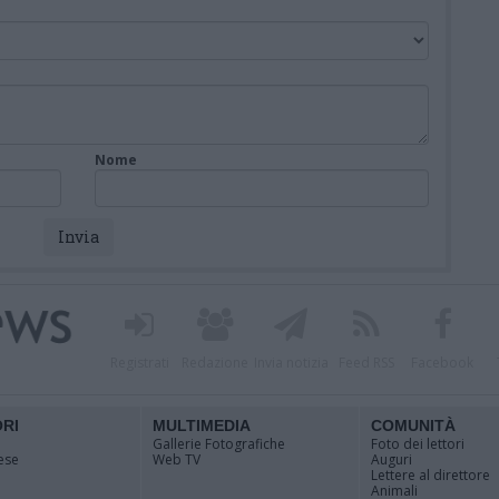
Nome
Registrati
Redazione
Invia notizia
Feed RSS
Facebook
ORI
MULTIMEDIA
COMUNITÀ
Gallerie Fotografiche
Foto dei lettori
ese
Web TV
Auguri
Lettere al direttore
Animali