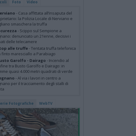
coli
Foto
Video
erviano
- Casa affittata all’insaputa del
prietario: la Polizia Locale di Nerviano e
liano smaschera la truffa
icurezza
- Scippo sul Sempione a
nano: denunciato un 21enne, decisivi i
mati delle telecamere
top alle truffe
- Tentata truffa telefonica
 finto maresciallo a Parabiago
usto Garolfo - Dairago
- Incendio al
fine tra Busto Garolfo e Dairago: in
mme quasi 4.000 metri quadrati di verde
egnano
- Al via i lavori in centro a
nano per il tracciamento degli stalli di
sta
lerie Fotografiche
WebTV