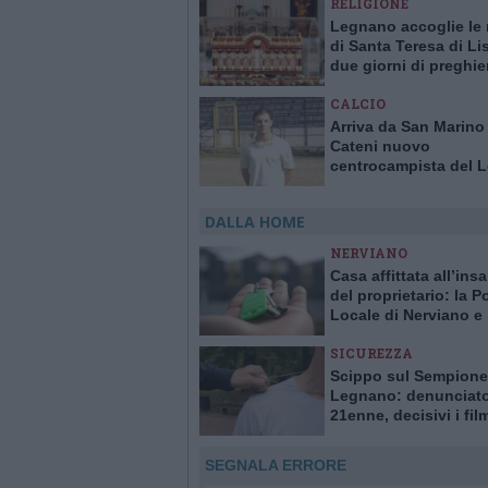
RELIGIONE
Legnano accoglie le 
di Santa Teresa di Li
due giorni di preghie
monastero
CALCIO
Arriva da San Marino
Cateni nuovo
centrocampista del 
calcio
DALLA HOME
NERVIANO
Casa affittata all’ins
del proprietario: la Po
Locale di Nerviano e
Pogliano smaschera l
SICUREZZA
Scippo sul Sempione
Legnano: denunciat
21enne, decisivi i fil
delle telecamere
SEGNALA ERRORE