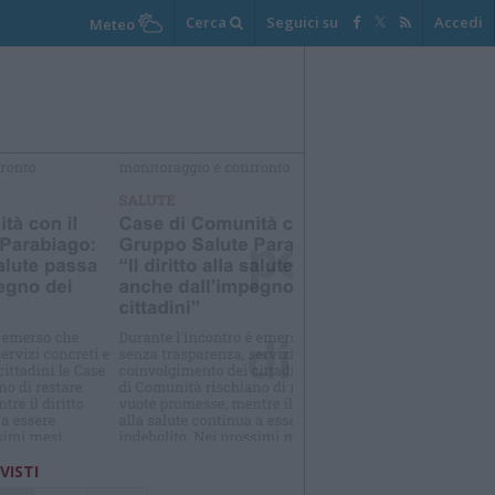
Cerca
Seguici su
Accedi
Meteo
elezioniamo per te
Il meglio di
 VISTI