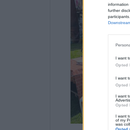
information 
further disc
participants
Downstream 
Persona
I want t
Opted 
I want t
Opted 
I want 
Advertis
Opted 
I want t
of my P
was col
Opted 