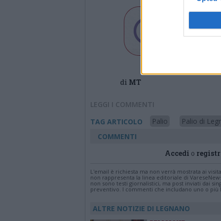
di
MT
LEGGI I COMMENTI
Palio
Palio di Le
TAG ARTICOLO
COMMENTI
Accedi
o
registr
L'email è richiesta ma non verrà mostrata ai visi
non rappresenta la linea editoriale di VareseNew
non sono testi giornalistici, ma post inviati dai s
preventivo. I commenti che includano uno o più li
ALTRE NOTIZIE DI LEGNANO