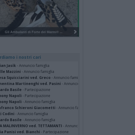
Pulizia del bosco del Rugareto a ...
rdiamo i nostri cari
ian Jasik
- Annuncio famiglia
lle Mazzini
- Annuncio famiglia
sa Squicciarini ved. Greco
- Annuncio famiglia
mentina Martinenghi ved. Pasini
- Annuncio famiglia
cardo Basile
- Partecipazione
hony Napoli
- Partecipazione
hony Napoli
- Annuncio famiglia
nfranco Schieroni Giacometti
- Annuncio famiglia
i Codini
- Annuncio famiglia
cardo Basile
- Annuncio famiglia
A MALINVERNO ved. TETTAMANTI
- Annuncio famiglia
a Panisi ved. Bianchi
- Partecipazione