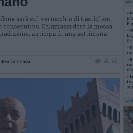
gnano
Arti
»
N
lone sarà sul verrocchio di Castiglion
pro
Pog
no consecutivo. Calamassi darà la mossa
»
S
tradizione, anticipa di una settimana
Leg
fil
»
S
con
»
B
drea Calamassi
con
fia
»
L
Leg
so
Gal