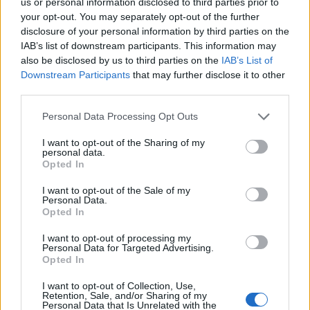
us or personal information disclosed to third parties prior to
your opt-out. You may separately opt-out of the further
Selezioniamo per te
disclosure of your personal information by third parties on the
Il meglio di
IAB’s list of downstream participants. This information may
also be disclosed by us to third parties on the
IAB’s List of
Downstream Participants
that may further disclose it to other
third parties.
Personal Data Processing Opt Outs
I want to opt-out of the Sharing of my
personal data.
Opted In
I want to opt-out of the Sale of my
Personal Data.
Commenti
Opted In
Accedi
o
registrati
per commentare questo
articolo.
I want to opt-out of processing my
Personal Data for Targeted Advertising.
L'email è richiesta ma non verrà mostrata ai visitatori. Il contenuto di questo
Opted In
commento esprime il pensiero dell'autore e non rappresenta la linea editoriale
di VareseNews.it, che rimane autonoma e indipendente. I messaggi inclusi nei
commenti non sono testi giornalistici, ma post inviati dai singoli lettori che
I want to opt-out of Collection, Use,
possono essere automaticamente pubblicati senza filtro preventivo. I commenti
Retention, Sale, and/or Sharing of my
che includano uno o più link a siti esterni verranno rimossi in automatico dal
Personal Data that Is Unrelated with the
sistema.