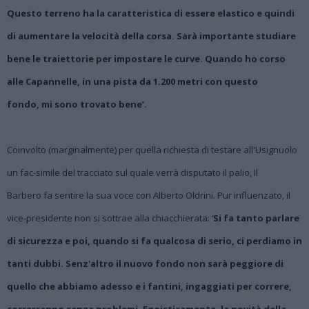
Questo terreno ha la caratteristica di essere elastico e quindi
di aumentare la velocità della corsa. Sarà importante studiare
bene le traiettorie per impostare le curve. Quando ho corso
alle Capannelle, in una pista da 1.200 metri con questo
fondo, mi sono trovato bene’.
Coinvolto (marginalmente) per quella richiesta di testare all'Usignuolo
un fac-simile del tracciato sul quale verrà disputato il palio, Il
Barbero fa sentire la sua voce con Alberto Oldrini. Pur influenzato, il
vice-presidente non si sottrae alla chiacchierata: ‘
Si fa tanto parlare
di sicurezza e poi, quando si fa qualcosa di serio, ci perdiamo in
tanti dubbi. Senz'altro il nuovo fondo non sarà peggiore di
quello che abbiamo adesso e i fantini, ingaggiati per correre,
correrranno senza problemi. Egoisticamente, la novità della