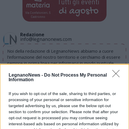
Tutti gli eventi
di
agosto
Via Confalonieri, 5
Castronno
Redazione
info@legnanonews.com
Noi della redazione di LegnanoNews abbiamo a cuore
l'informazione del nostro territorio e cerchiamo di essere
sempre in prima linea per informarvi in modo puntuale.
LegnanoNews -
Do Not Process My Personal
PIÙ INFORMAZIONI SU
Information
If you wish to opt-out of the sale, sharing to third parties, or
LEGGI GLI ALTRI ARTICOLI DI
processing of your personal or sensitive information for
LEGNANO
targeted advertising by us, please use the below opt-out
section to confirm your selection. Please note that after your
opt-out request is processed you may continue seeing
interest-based ads based on personal information utilized by