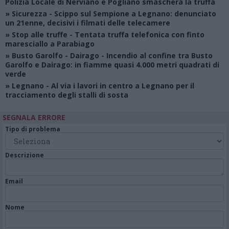
Polizia Locale di Nerviano e Pogliano smaschera la truffa
»
Sicurezza
- Scippo sul Sempione a Legnano: denunciato
un 21enne, decisivi i filmati delle telecamere
»
Stop alle truffe
- Tentata truffa telefonica con finto
maresciallo a Parabiago
»
Busto Garolfo - Dairago
- Incendio al confine tra Busto
Garolfo e Dairago: in fiamme quasi 4.000 metri quadrati di
verde
»
Legnano
- Al via i lavori in centro a Legnano per il
tracciamento degli stalli di sosta
SEGNALA ERRORE
Tipo di problema
Descrizione
Email
Nome