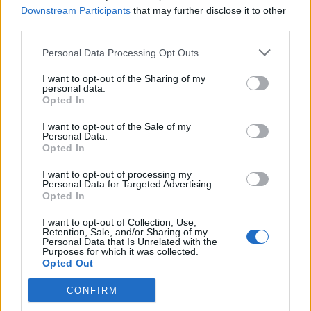
avanti le idee del Deputato socialista, come
Downstream Participants
that may further disclose it to other
third parties.
di tutto il mondo della sinistra laica,
antifascista e socialista. Ora e sempre
Personal Data Processing Opt Outs
esistenza!
I want to opt-out of the Sharing of my
personal data.
Opted In
Stefano Dell’Acqua
I want to opt-out of the Sale of my
portavoce del Circolo Culturale
Personal Data.
Opted In
Giacomo Matteotti
I want to opt-out of processing my
Nord Ovest Milano Metropoli
Personal Data for Targeted Advertising.
Opted In
I want to opt-out of Collection, Use,
Retention, Sale, and/or Sharing of my
Personal Data that Is Unrelated with the
Purposes for which it was collected.
Opted Out
CONFIRM