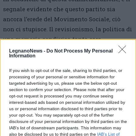
segnale evidente che questo partito sia
ancora l’erede del Movimento Sociale, ciò
non ci stupisce. Il revisionismo, la politica di
una memoria condivisa tanto cara
all’Onorevole Violante è stata una pia
LegnanoNews -
Do Not Process My Personal
Information
illusione e un errore, la ricerca di una
legittimazione reciproca impossibile. Come
If you wish to opt-out of the sale, sharing to third parties, or
processing of your personal or sensitive information for
circolo culturale socialista GiacomoMatteotti
targeted advertising by us, please use the below opt-out
nord ovest Milano metropoli e sinistra laica
section to confirm your selection. Please note that after your
opt-out request is processed you may continue seeing
condiviso con il gruppo dei socialisti del
interest-based ads based on personal information utilized by
senatore legnanese Roberto Biscardini,
us or personal information disclosed to third parties prior to
your opt-out. You may separately opt-out of the further
quotidianamente nella nostra azione di
disclosure of your personal information by third parties on the
politica culturale continueremo a portare
IAB’s list of downstream participants. This information may
also be disclosed by us to third parties on the
IAB’s List of