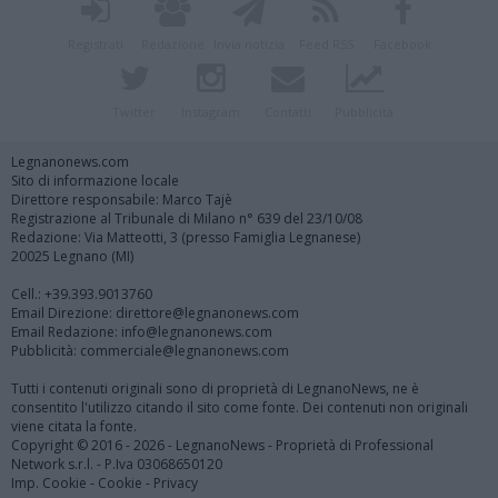
Registrati
Redazione
Invia notizia
Feed RSS
Facebook
Twitter
Instagram
Contatti
Pubblicità
Legnanonews.com
Sito di informazione locale
Direttore responsabile: Marco Tajè
Registrazione al Tribunale di Milano n° 639 del 23/10/08
Redazione: Via Matteotti, 3 (presso Famiglia Legnanese)
20025 Legnano (MI)
Cell.: +39.393.9013760
Email Direzione: direttore@legnanonews.com
Email Redazione: info@legnanonews.com
Pubblicità: commerciale@legnanonews.com
Tutti i contenuti originali sono di proprietà di LegnanoNews, ne è
consentito l'utilizzo citando il sito come fonte. Dei contenuti non originali
viene citata la fonte.
Copyright © 2016 - 2026 - LegnanoNews - Proprietà di Professional
Network s.r.l. - P.Iva 03068650120
Imp. Cookie
-
Cookie
-
Privacy