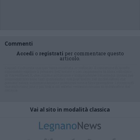
Commenti
Accedi
o
registrati
per commentare questo
articolo.
L'email è richiesta ma non verrà mostrata ai visitatori. Il contenuto di questo
commento esprime il pensiero dell'autore e non rappresenta la linea editoriale
di VareseNews.it, che rimane autonoma e indipendente. I messaggi inclusi nei
commenti non sono testi giornalistici, ma post inviati dai singoli lettori che
possono essere automaticamente pubblicati senza filtro preventivo. I commenti
che includano uno o più link a siti esterni verranno rimossi in automatico dal
sistema.
Vai al sito in modalità classica