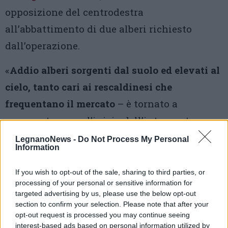
opposizione del centrodestra
all’abbattimento di due alberi richiesto
dall’operazione.
«
Addio alberi sorgenti dal suolo ed elevati al
cielo, tanto cari ai rescaldinesi che
frequentano il mercato
– è tornato a
commentare con l’inizio dell’intervento
Amborgio Casati, consigliere del
LegnanoNews -
Do Not Process My Personal
Information
centrodestra -. Chi è cresciuto con la vostra
immagine ormai se la dovrà dimenticare:
If you wish to opt-out of the sale, sharing to third parties, or
processing of your personal or sensitive information for
tutto grazie a
questa giunta dì
targeted advertising by us, please use the below opt-out
centrosinistra, chiamata vivere Rescaldina,
section to confirm your selection. Please note that after your
opt-out request is processed you may continue seeing
che a parole si dichiara ecologista e
interest-based ads based on personal information utilized by