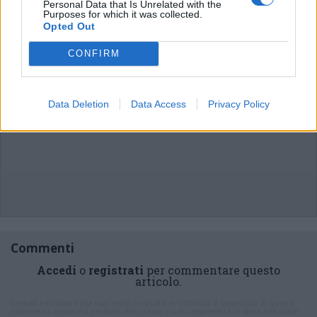
Personal Data that Is Unrelated with the
Purposes for which it was collected.
Opted Out
CONFIRM
Data Deletion
Data Access
Privacy Policy
Commenti
Accedi
o
registrati
per commentare questo
articolo.
L'email è richiesta ma non verrà mostrata ai visitatori. Il contenuto di questo
commento esprime il pensiero dell'autore e non rappresenta la linea editoriale