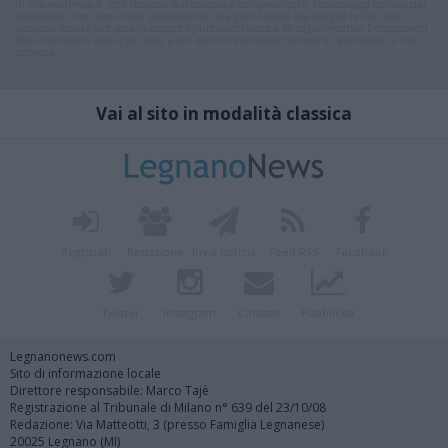
di VareseNews.it, che rimane autonoma e indipendente. I messaggi inclusi nei
commenti non sono testi giornalistici, ma post inviati dai singoli lettori che
possono essere automaticamente pubblicati senza filtro preventivo. I commenti
che includano uno o più link a siti esterni verranno rimossi in automatico dal
sistema.
Vai al sito in modalità classica
Registrati
Redazione
Invia notizia
Feed RSS
Facebook
Twitter
Instagram
Contatti
Pubblicità
Legnanonews.com
Sito di informazione locale
Direttore responsabile: Marco Tajè
Registrazione al Tribunale di Milano n° 639 del 23/10/08
Redazione: Via Matteotti, 3 (presso Famiglia Legnanese)
20025 Legnano (MI)