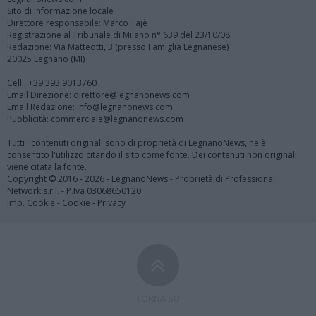
Sito di informazione locale
Direttore responsabile: Marco Tajè
Registrazione al Tribunale di Milano n° 639 del 23/10/08
Redazione: Via Matteotti, 3 (presso Famiglia Legnanese)
20025 Legnano (MI)
Cell.: +39.393.9013760
Email Direzione: direttore@legnanonews.com
Email Redazione: info@legnanonews.com
Pubblicità: commerciale@legnanonews.com
Tutti i contenuti originali sono di proprietà di LegnanoNews, ne è
consentito l'utilizzo citando il sito come fonte. Dei contenuti non originali
viene citata la fonte.
Copyright © 2016 - 2026 - LegnanoNews - Proprietà di Professional
Network s.r.l. - P.Iva 03068650120
Imp. Cookie
-
Cookie
-
Privacy
TORNA SU