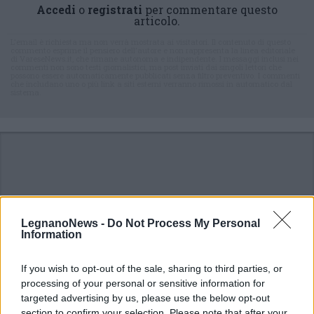
Accedi
o
registrati
per commentare questo
articolo.
L'email è richiesta ma non verrà mostrata ai visitatori. Il contenuto di questo
commento esprime il pensiero dell'autore e non rappresenta la linea editoriale
di VareseNews.it, che rimane autonoma e indipendente. I messaggi inclusi nei
commenti non sono testi giornalistici, ma post inviati dai singoli lettori che
possono essere automaticamente pubblicati senza filtro preventivo. I commenti
che includano uno o più link a siti esterni verranno rimossi in automatico dal
sistema.
LegnanoNews -
Do Not Process My Personal
Information
If you wish to opt-out of the sale, sharing to third parties, or
processing of your personal or sensitive information for
targeted advertising by us, please use the below opt-out
section to confirm your selection. Please note that after your