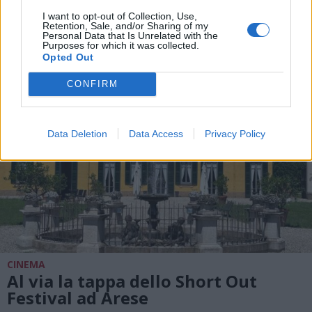
in salvo circa 200 mucche
I want to opt-out of Collection, Use,
Retention, Sale, and/or Sharing of my
Personal Data that Is Unrelated with the
Purposes for which it was collected.
Opted Out
CONFIRM
Data Deletion
Data Access
Privacy Policy
CINEMA
Al via la tappa dello Short Out
Festival ad Arese