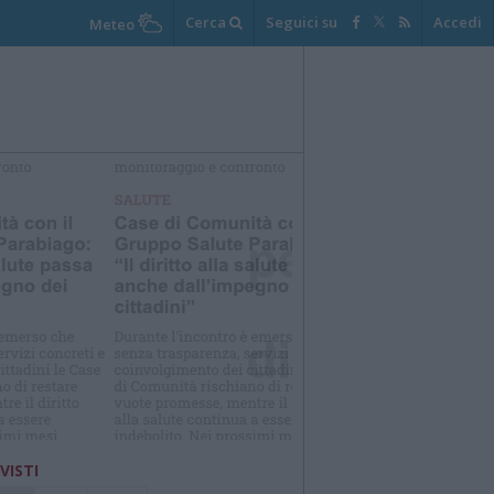
Cerca
Seguici su
Accedi
Meteo
elezioniamo per te
Il meglio di
 VISTI