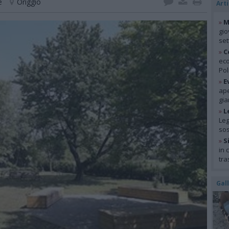
e
Origgio
Arti
»
M
gio
se
»
C
eco
Pol
»
E
ape
gia
»
L
Leg
so
»
S
in 
tra
Gal