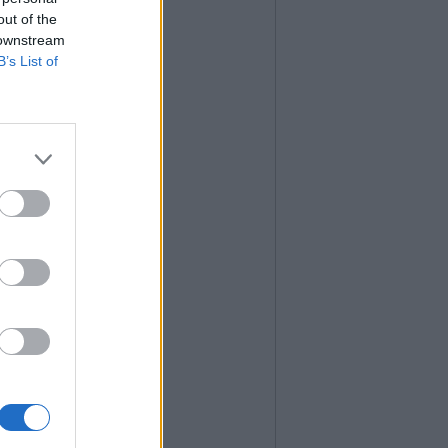
out of the
 downstream
B’s List of