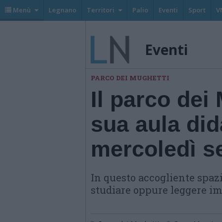
Menù
Legnano
Territori
Palio
Eventi
Sport
V
Eventi
PARCO DEI MUGHETTI
Il parco dei
sua aula dida
mercoledì s
In questo accogliente spazi
studiare oppure leggere i