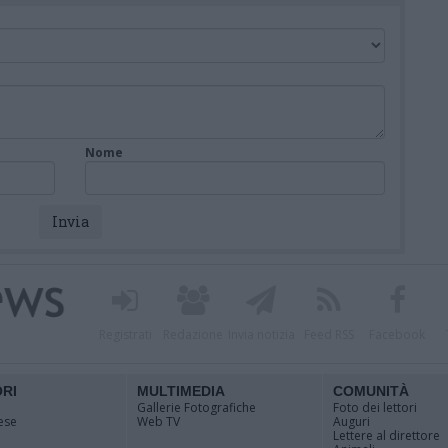
Nome
Registrati
Redazione
Invia notizia
Feed RSS
Facebook
ORI
MULTIMEDIA
COMUNITÀ
Gallerie Fotografiche
Foto dei lettori
ese
Web TV
Auguri
Lettere al direttore