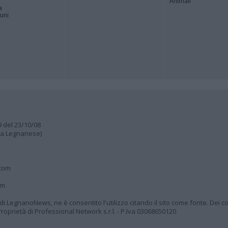
Animali
a
muni
9 del 23/10/08
lia Legnanese)
.com
om
à di LegnanoNews, ne è consentito l'utilizzo citando il sito come fonte. Dei co
oprietà di Professional Network s.r.l. - P.Iva 03068650120