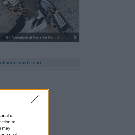
Pulizia del bosco del Rugareto a ...
rdiamo i nostri cari
sonal or
ection to
ou may
 personal