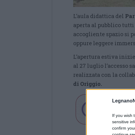
L’aula didattica del
Par
aperta al pubblico tutti
accogliente spazio si p
oppure leggere immersi
L’apertura estiva inizi
al 27 luglio l’accesso sa
realizzata con la colla
di Origgio.
LegnanoN
If you wish 
sensitive in
confirm you
continue se