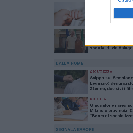
Opted 
ALTO MILANESE
A luglio 130 nuovi na
all’Ospedale di Legn
Mai così tante nuove
in un solo mese da 1
CERRO MAGGIORE
All’ASD Virtus Cantal
gestione degli impian
sportivi di via Asiago
Novembre a Cerro Ma
DALLA HOME
SICUREZZA
Scippo sul Sempione
Legnano: denunciat
21enne, decisivi i fil
delle telecamere
SCUOLA
Graduatorie insegna
Milano e provincia, C
“Boom di specializzat
sostegno. Carenze al
primaria, esubero all
SEGNALA ERRORE
superiori”