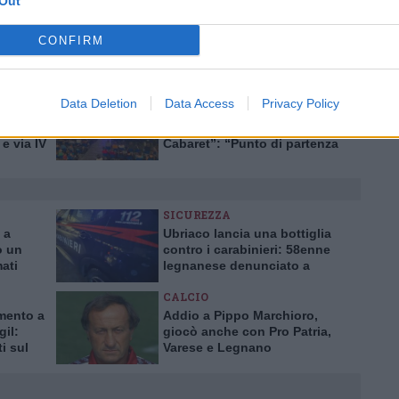
Out
ECONOMIA
ti
Mercato del lavoro,
CONFIRM
ano.
crescono gli avviamenti
 nascite
nella Città metropolitana di
0 anni
Milano
CERRO MAGGIORE
Data Deletion
Data Access
Privacy Policy
upo la
Buona la prima per la
ti
rassegna “CerroEstate
 e via IV
Cabaret”: “Punto di partenza
ggiore
per il futuro”
SICUREZZA
 a
Ubriaco lancia una bottiglia
o un
contro i carabinieri: 58enne
mati
legnanese denunciato a
Buscate
CALCIO
mento a
Addio a Pippo Marchioro,
gil:
giocò anche con Pro Patria,
i sul
Varese e Legnano
la
e