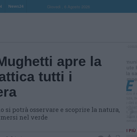
N
News24
Giovedi , 6 Agosto 2026
S
 Mughetti apre la
ttica tutti i
era
o si potrà osservare e scoprire la natura,
mmersi nel verde
I PIÙ