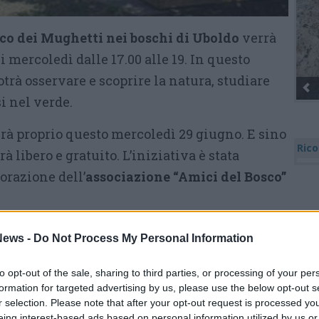
co dei Mughetti nei boschi di Uboldo
verrà
 i mercoledì dalle 17.00 alle 19. In questo
otrà osservare e scoprire la natura, studiare
 nel verde.
erà proprio questo mercoledì 29 giugno. E sino
Rico
rà libero e gratuito. L’iniziativa è stata
borazione dell’
associazione “Amici del Bosco”
ews -
Do Not Process My Personal Information
Tutti gli eventi
di
agosto
Via Confalonieri, 5
to opt-out of the sale, sharing to third parties, or processing of your per
Castronno
formation for targeted advertising by us, please use the below opt-out s
r selection. Please note that after your opt-out request is processed y
eing interest-based ads based on personal information utilized by us or