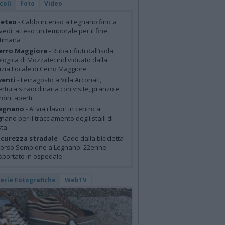
coli
Foto
Video
eteo
- Caldo intenso a Legnano fino a
vedì, atteso un temporale per il fine
ttimana
erro Maggiore
- Ruba rifiuti dall’isola
logica di Mozzate: individuato dalla
izia Locale di Cerro Maggiore
venti
- Ferragosto a Villa Arconati,
rtura straordinaria con visite, pranzo e
rdini aperti
egnano
- Al via i lavori in centro a
nano per il tracciamento degli stalli di
sta
icurezza stradale
- Cade dalla bicicletta
corso Sempione a Legnano: 22enne
sportato in ospedale
lerie Fotografiche
WebTV