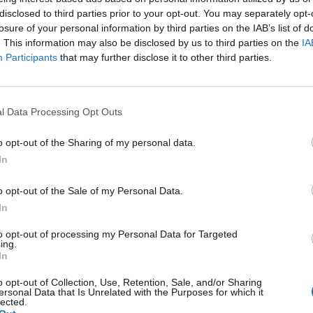
disclosed to third parties prior to your opt-out. You may separately opt-
ws.com
losure of your personal information by third parties on the IAB’s list of
. This information may also be disclosed by us to third parties on the
IA
 a cuore l'informazione del nostro territorio e
Participants
that may further disclose it to other third parties.
in prima linea per informarvi con attenzione.
l Data Processing Opt Outs
Pubblicato il 28 Giugno 2022
o opt-out of the Sharing of my personal data.
In
o opt-out of the Sale of my Personal Data.
In
ati
per commentare questo articolo.
to opt-out of processing my Personal Data for Targeted
ing.
tatori. Il contenuto di questo commento esprime il pensiero dell'autore e
In
s.it, che rimane autonoma e indipendente. I messaggi inclusi nei commenti
ingoli lettori che possono essere automaticamente pubblicati senza filtro
nk a siti esterni verranno rimossi in automatico dal sistema.
o opt-out of Collection, Use, Retention, Sale, and/or Sharing
ersonal Data that Is Unrelated with the Purposes for which it
lected.