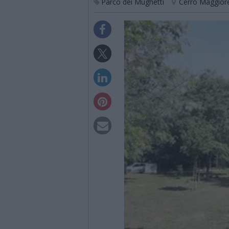
Parco dei Mughetti
Cerro Maggior