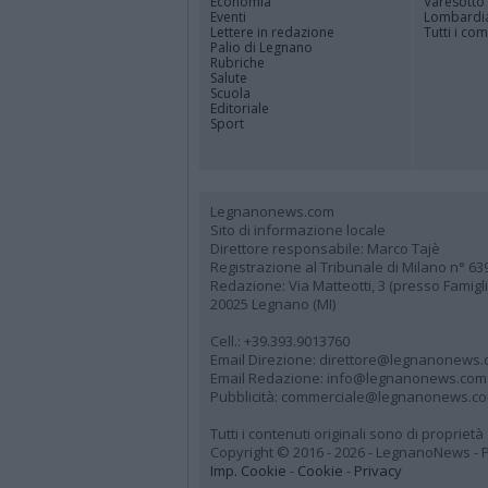
Economia
Varesotto
Eventi
Lombardi
Lettere in redazione
Tutti i co
Palio di Legnano
Rubriche
Salute
Scuola
Editoriale
Sport
Legnanonews.com
Sito di informazione locale
Direttore responsabile: Marco Tajè
Registrazione al Tribunale di Milano n° 63
Redazione: Via Matteotti, 3 (presso Famig
20025 Legnano (MI)
Cell.: +39.393.9013760
Email Direzione: direttore@legnanonews
Email Redazione: info@legnanonews.com
Pubblicità: commerciale@legnanonews.c
Tutti i contenuti originali sono di propriet
Copyright © 2016 - 2026 - LegnanoNews - Pr
Imp. Cookie
-
Cookie
-
Privacy