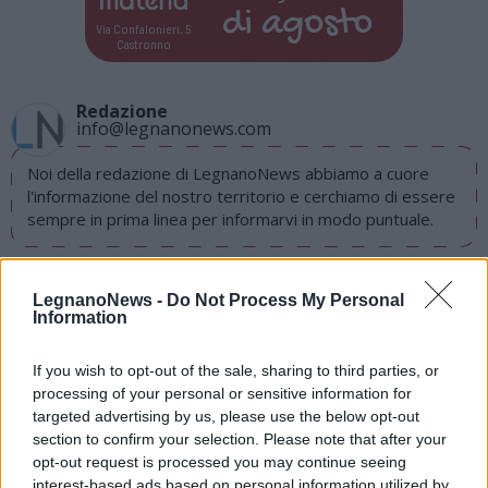
di
agosto
Via Confalonieri, 5
Castronno
Redazione
info@legnanonews.com
Noi della redazione di LegnanoNews abbiamo a cuore
l'informazione del nostro territorio e cerchiamo di essere
sempre in prima linea per informarvi in modo puntuale.
PIÙ INFORMAZIONI SU
LegnanoNews -
Do Not Process My Personal
dantedì
eventi
week end
legnano
Information
If you wish to opt-out of the sale, sharing to third parties, or
LEGGI GLI ALTRI ARTICOLI DI
processing of your personal or sensitive information for
EVENTI
targeted advertising by us, please use the below opt-out
section to confirm your selection. Please note that after your
opt-out request is processed you may continue seeing
interest-based ads based on personal information utilized by