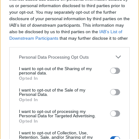
us or personal information disclosed to third parties prior to
Selezioniamo per te
your opt-out. You may separately opt-out of the further
disclosure of your personal information by third parties on the
Il meglio di
IAB’s list of downstream participants. This information may
also be disclosed by us to third parties on the
IAB’s List of
Downstream Participants
that may further disclose it to other
third parties.
Iscriviti alla
Personal Data Processing Opt Outs
newsletter
I want to opt-out of the Sharing of my
personal data.
Opted In
I want to opt-out of the Sale of my
Commenti
Personal Data.
Opted In
Accedi
o
registrati
per commentare questo
articolo.
I want to opt-out of processing my
Personal Data for Targeted Advertising.
L'email è richiesta ma non verrà mostrata ai visitatori. Il contenuto di questo
commento esprime il pensiero dell'autore e non rappresenta la linea editoriale
Opted In
di VareseNews.it, che rimane autonoma e indipendente. I messaggi inclusi nei
commenti non sono testi giornalistici, ma post inviati dai singoli lettori che
possono essere automaticamente pubblicati senza filtro preventivo. I commenti
I want to opt-out of Collection, Use,
che includano uno o più link a siti esterni verranno rimossi in automatico dal
Retention, Sale, and/or Sharing of my
sistema.