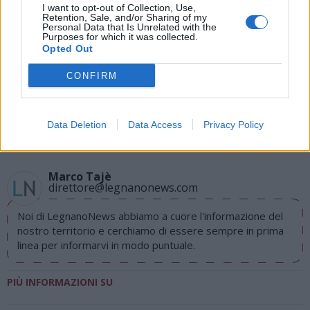
I want to opt-out of Collection, Use,
Retention, Sale, and/or Sharing of my
Personal Data that Is Unrelated with the
Purposes for which it was collected.
Opted Out
CONFIRM
Tutti gli eventi
di
agosto
Via Confalonieri, 5
Data Deletion
Data Access
Privacy Policy
Castronno
Marco Tajè
direttore@legnanonews.com
Noi di LegnanoNews abbiamo a cuore l'informazione del
nostro territorio e cerchiamo di essere sempre in prima
linea per informarvi in modo puntuale.
PIÙ INFORMAZIONI SU