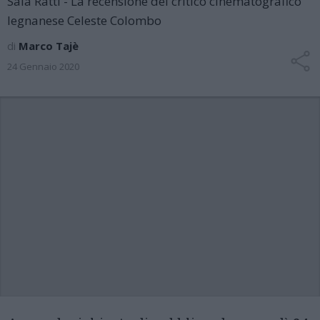
Sala Ratti - La recensione del critico cinematografico
legnanese Celeste Colombo
di
Marco Tajè
24 Gennaio 2020