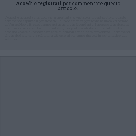
Accedi
o
registrati
per commentare questo
articolo.
L'email è richiesta ma non verrà mostrata ai visitatori. Il contenuto di questo
commento esprime il pensiero dell'autore e non rappresenta la linea editoriale
di VareseNews.it, che rimane autonoma e indipendente. I messaggi inclusi nei
commenti non sono testi giornalistici, ma post inviati dai singoli lettori che
possono essere automaticamente pubblicati senza filtro preventivo. I commenti
che includano uno o più link a siti esterni verranno rimossi in automatico dal
sistema.