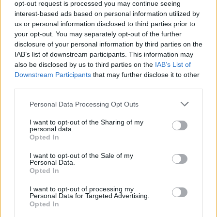
congresso socialista, siamo rimasti
opt-out request is processed you may continue seeing
interest-based ads based on personal information utilized by
sbalorditi dalla somiglianza nel fisico, nella
us or personal information disclosed to third parties prior to
gestualità e nella voce. Alcune scene sono
your opt-out. You may separately opt-out of the further
disclosure of your personal information by third parties on the
state ripetute più volte, per necessità di
IAB’s list of downstream participants. This information may
montaggio. Favino era sempre identico.
also be disclosed by us to third parties on the
IAB’s List of
Downstream Participants
that may further disclose it to other
Incredibile, al punto da muovere la
third parties.
commozione non solo degli storici socialisti
Personal Data Processing Opt Outs
presenti in veste di comparse e da chiudere
I want to opt-out of the Sharing of my
le scene con applausi da stadio. Dopo
personal data.
Opted In
l'incitamento dettato dal copione "Bettino,
I want to opt-out of the Sale of my
Bettino", allo stop del regista, è esploso uno
Personal Data.
Opted In
spontaneo "Favino, Favino".
I want to opt-out of processing my
Personal Data for Targeted Advertising.
Celeste Colombo
Opted In