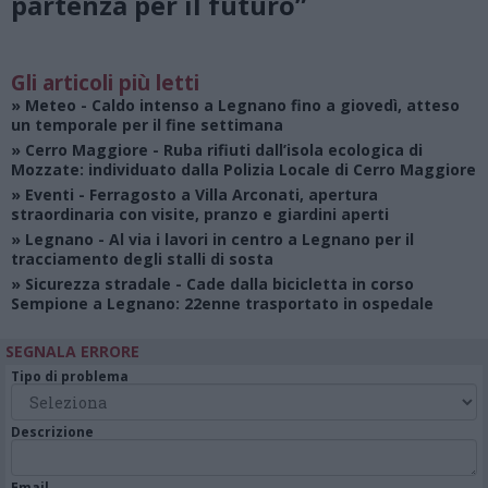
partenza per il futuro”
Gli articoli più letti
»
Meteo
- Caldo intenso a Legnano fino a giovedì, atteso
un temporale per il fine settimana
»
Cerro Maggiore
- Ruba rifiuti dall’isola ecologica di
Mozzate: individuato dalla Polizia Locale di Cerro Maggiore
»
Eventi
- Ferragosto a Villa Arconati, apertura
straordinaria con visite, pranzo e giardini aperti
»
Legnano
- Al via i lavori in centro a Legnano per il
tracciamento degli stalli di sosta
»
Sicurezza stradale
- Cade dalla bicicletta in corso
Sempione a Legnano: 22enne trasportato in ospedale
SEGNALA ERRORE
Tipo di problema
Descrizione
Email