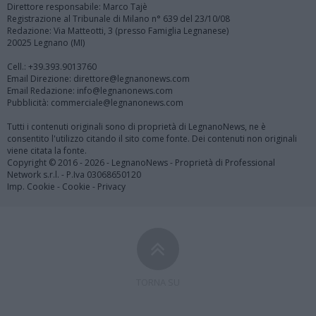
Direttore responsabile: Marco Tajè
Registrazione al Tribunale di Milano n° 639 del 23/10/08
Redazione: Via Matteotti, 3 (presso Famiglia Legnanese)
20025 Legnano (MI)
Cell.: +39.393.9013760
Email Direzione: direttore@legnanonews.com
Email Redazione: info@legnanonews.com
Pubblicità: commerciale@legnanonews.com
Tutti i contenuti originali sono di proprietà di LegnanoNews, ne è
consentito l'utilizzo citando il sito come fonte. Dei contenuti non originali
viene citata la fonte.
Copyright © 2016 - 2026 - LegnanoNews - Proprietà di Professional
Network s.r.l. - P.Iva 03068650120
Imp. Cookie
-
Cookie
-
Privacy
TORNA SU