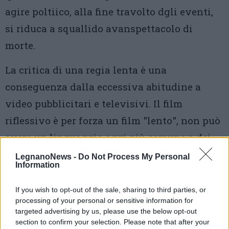
agire poltiico, alla fine travolto dgli eventi,
si riduca a squallido avanspettacolo di
morte.
La critica di una regia lenta è una
conseguenza dalla eccessiva abitudine a
video pubblicitari e televisivi. Il film
riflessivo è per forza un film "lento", non può
avere un linguaggio oggi più comune a dei
film spettacolari o d'azione.
LegnanoNews -
Do Not Process My Personal
Information
Pierfrancesco Favino è un super
If you wish to opt-out of the sale, sharing to third parties, or
Pierfrancesco Favino. Noi, che abbiamo
processing of your personal or sensitive information for
partecipato alle riprese in Franco Tosi per il
targeted advertising by us, please use the below opt-out
section to confirm your selection. Please note that after your