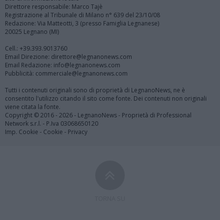
Direttore responsabile: Marco Tajè
Registrazione al Tribunale di Milano n° 639 del 23/10/08
Redazione: Via Matteotti, 3 (presso Famiglia Legnanese)
20025 Legnano (MI)
Cell.: +39.393.9013760
Email Direzione: direttore@legnanonews.com
Email Redazione: info@legnanonews.com
Pubblicità: commerciale@legnanonews.com
Tutti i contenuti originali sono di proprietà di LegnanoNews, ne è
consentito l'utilizzo citando il sito come fonte. Dei contenuti non originali
viene citata la fonte.
Copyright © 2016 - 2026 - LegnanoNews - Proprietà di Professional
Network s.r.l. - P.Iva 03068650120
Imp. Cookie
-
Cookie
-
Privacy
TORNA SU