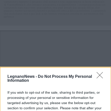
commento esprime il pensiero dell'autore e non rappresenta la linea editoriale
di VareseNews.it, che rimane autonoma e indipendente. I messaggi inclusi nei
commenti non sono testi giornalistici, ma post inviati dai singoli lettori che
possono essere automaticamente pubblicati senza filtro preventivo. I commenti
che includano uno o più link a siti esterni verranno rimossi in automatico dal
sistema.
LegnanoNews -
Do Not Process My Personal
Information
If you wish to opt-out of the sale, sharing to third parties, or
processing of your personal or sensitive information for
targeted advertising by us, please use the below opt-out
section to confirm your selection. Please note that after your
DALLA HOME