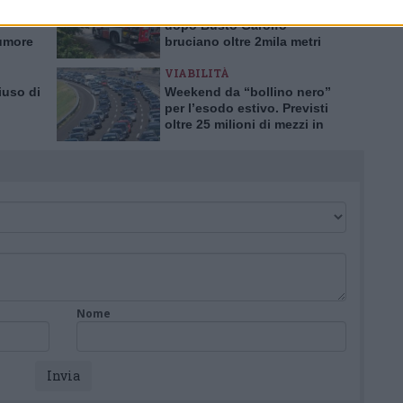
’ASST
Incendi nell’Alto Milanese,
dopo Busto Garolfo
tumore
bruciano oltre 2mila metri
rima in
quadrati a Bernate
VIABILITÀ
iuso di
Weekend da “bollino nero”
per l’esodo estivo. Previsti
oltre 25 milioni di mezzi in
tro
viaggio
Nome