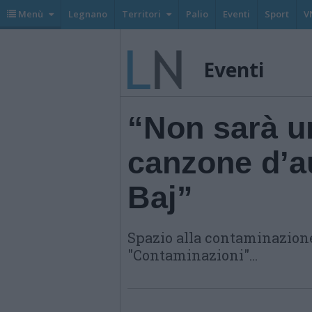
Menù
Legnano
Territori
Palio
Eventi
Sport
V
Eventi
“Non sarà un
canzone d’au
Baj”
Spazio alla contaminazion
"Contaminazioni"...