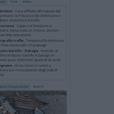
coli
Foto
Video
erviano
- Casa affittata all’insaputa del
prietario: la Polizia Locale di Nerviano e
liano smaschera la truffa
icurezza
- Scippo sul Sempione a
nano: denunciato un 21enne, decisivi i
mati delle telecamere
top alle truffe
- Tentata truffa telefonica
 finto maresciallo a Parabiago
usto Garolfo - Dairago
- Incendio al
fine tra Busto Garolfo e Dairago: in
mme quasi 4.000 metri quadrati di verde
egnano
- Al via i lavori in centro a
nano per il tracciamento degli stalli di
sta
lerie Fotografiche
WebTV