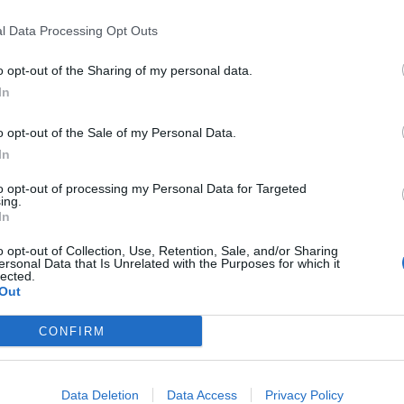
l Data Processing Opt Outs
onews.com
o opt-out of the Sharing of my personal data.
 a cuore l'informazione del nostro territorio e
in prima linea per informarvi in modo puntuale.
In
o opt-out of the Sale of my Personal Data.
In
Pubblicato il 02 Febbraio 2017
to opt-out of processing my Personal Data for Targeted
ing.
In
o opt-out of Collection, Use, Retention, Sale, and/or Sharing
ersonal Data that Is Unrelated with the Purposes for which it
ati
per commentare questo articolo.
lected.
Out
tatori. Il contenuto di questo commento esprime il pensiero dell'autore e
s.it, che rimane autonoma e indipendente. I messaggi inclusi nei commenti
ingoli lettori che possono essere automaticamente pubblicati senza filtro
CONFIRM
nk a siti esterni verranno rimossi in automatico dal sistema.
INCENDIO
Data Deletion
Data Access
Privacy Policy