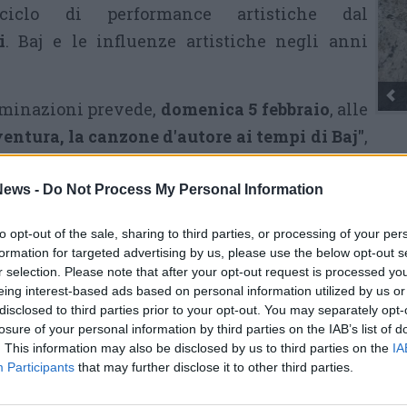
 ciclo di performance artistiche dal
i
. Baj e le influenze artistiche negli anni
Gli Ambulanti di Forte d
aminazioni prevede,
domenica 5 febbraio
, alle
entura, la canzone d'autore ai tempi di Baj"
,
gli anni settanta. Da Battisti a Guccini, Rino
Rico
r a Jannacci, Finardi, Nomadi, Lennon e De
ews -
Do Not Process My Personal Information
Valt
chi dell'Orchestrina del Suonatore Jones.
Ale
to opt-out of the sale, sharing to third parties, or processing of your per
Giu
PIE
formation for targeted advertising by us, please use the below opt-out s
ramma completo degli eventi.
Gine
r selection. Please note that after your opt-out request is processed y
Gia
eing interest-based ads based on personal information utilized by us or
Cle
disclosed to third parties prior to your opt-out. You may separately opt-
Tutti gli eventi
Mar
losure of your personal information by third parties on the IAB’s list of
di
agosto
Achi
. This information may also be disclosed by us to third parties on the
IA
Via Confalonieri, 5
Tere
Castronno
Participants
that may further disclose it to other third parties.
Cle
Ric