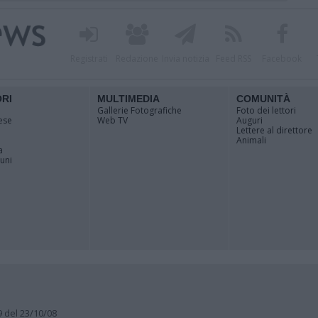
Registrati
Redazione
Invia notizia
Feed RSS
Facebook
ORI
MULTIMEDIA
COMUNITÀ
Gallerie Fotografiche
Foto dei lettori
ese
Web TV
Auguri
Lettere al direttore
Animali
a
muni
9 del 23/10/08