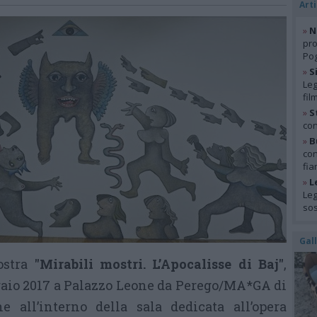
Arti
»
N
pro
Pog
»
S
Leg
fil
»
S
con
»
B
con
fia
»
L
Leg
so
Gal
ostra
"Mirabili mostri. L’Apocalisse di Baj"
,
bbraio 2017 a Palazzo Leone da Perego/MA*GA di
e all’interno della sala dedicata all’opera