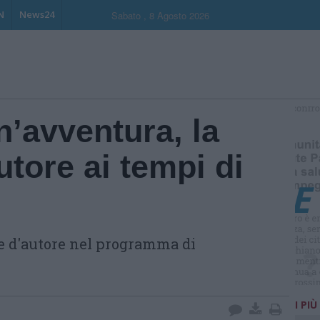
N
News24
Sabato , 8 Agosto 2026
’avventura, la
tore ai tempi di
e d'autore nel programma di
I PIÙ