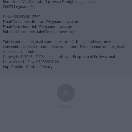
Redazione: Via Matteotti, 3 (presso Famiglia Legnanese)
20025 Legnano (MI)
Cell.: +39.393.9013760
Email Direzione: direttore@legnanonews.com
Email Redazione: info@legnanonews.com
Pubblicità: commerciale@legnanonews.com
Tutti i contenuti originali sono di proprietà di LegnanoNews, ne è
consentito l'utilizzo citando il sito come fonte. Dei contenuti non originali
viene citata la fonte.
Copyright © 2016 - 2026 - LegnanoNews - Proprietà di Professional
Network s.r.l. - P.Iva 03068650120
Imp. Cookie
-
Cookie
-
Privacy
TORNA SU