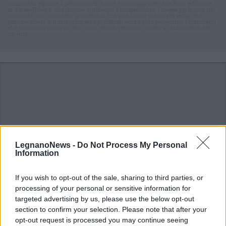
commento esprime il pensiero dell'autore e non rappresenta la linea editoriale
di VareseNews.it, che rimane autonoma e indipendente. I messaggi inclusi nei
commenti non sono testi giornalistici, ma post inviati dai singoli lettori che
possono essere automaticamente pubblicati senza filtro preventivo. I commenti
che includano uno o più link a siti esterni verranno rimossi in automatico dal
sistema.
LegnanoNews -
Do Not Process My Personal
Information
If you wish to opt-out of the sale, sharing to third parties, or
processing of your personal or sensitive information for
targeted advertising by us, please use the below opt-out
section to confirm your selection. Please note that after your
opt-out request is processed you may continue seeing
DALLA HOME