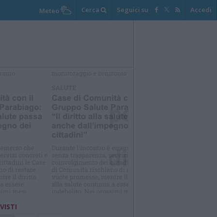
Cerca
Seguici su
Accedi
Meteo
elezioniamo per te
Il meglio di
 VISTI