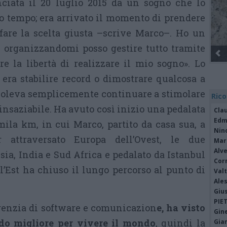
ciata il 20 luglio 2015 da un sogno che lo
o tempo; era arrivato il momento di prendere
 fare la scelta giusta –scrive Marco–. Ho un
a organizzandomi posso gestire tutto tramite
Gli Ambulanti di Forte dei Marmi® ...
e la libertà di realizzare il mio sogno». Lo
era stabilire record o dimostrare qualcosa a
voleva semplicemente continuare a stimolare
Rico
insaziabile. Ha avuto così inizio una pedalata
Cla
Edm
ila km, in cui Marco, partito da casa sua, a
Nin
 attraversato Europa dell’Ovest, le due
Mari
Alv
sia, India e Sud Africa e pedalato da Istanbul
Cor
ll’Est ha chiuso il lungo percorso al punto di
Valt
Ale
Giu
PIE
agenzia di software e comunicazion
e, ha visto
Gine
odo migliore per vivere il mondo
, quindi la
Gia