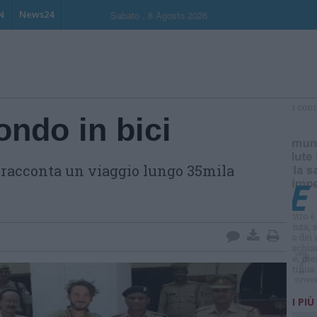
N
News24
Sabato , 8 Agosto 2026
ondo in bici
S
 racconta un viaggio lungo 35mila
I PIÙ