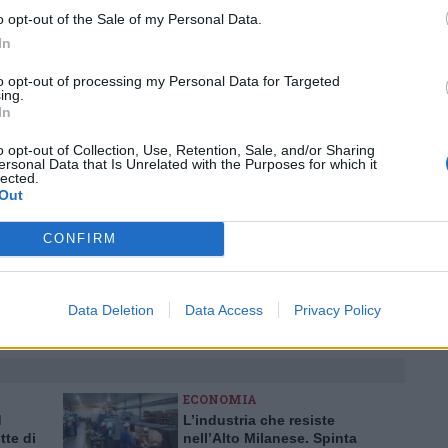
ws.com
o opt-out of the Sale of my Personal Data.
 a cuore l'informazione del nostro territorio e
In
in prima linea per informarvi in modo puntuale.
to opt-out of processing my Personal Data for Targeted
ing.
In
Pubblicato il 25 Novembre 2016
o opt-out of Collection, Use, Retention, Sale, and/or Sharing
ersonal Data that Is Unrelated with the Purposes for which it
lected.
Out
CONFIRM
ati
per commentare questo articolo.
tatori. Il contenuto di questo commento esprime il pensiero dell'autore e
s.it, che rimane autonoma e indipendente. I messaggi inclusi nei commenti
Data Deletion
Data Access
Privacy Policy
ingoli lettori che possono essere automaticamente pubblicati senza filtro
nk a siti esterni verranno rimossi in automatico dal sistema.
ECONOMIA
d
L’industria che resiste
te di
nell’Alto Milanese. Spinta