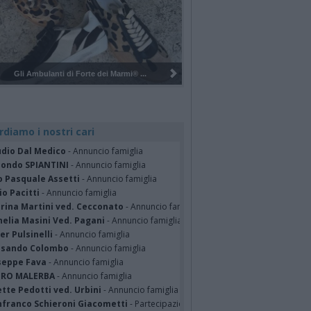
Pulizia del bosco del Rugareto a ...
rdiamo i nostri cari
udio Dal Medico
- Annuncio famiglia
ondo SPIANTINI
- Annuncio famiglia
o Pasquale Assetti
- Annuncio famiglia
o Pacitti
- Annuncio famiglia
erina Martini ved. Cecconato
- Annuncio famiglia
nelia Masini Ved. Pagani
- Annuncio famiglia
er Pulsinelli
- Annuncio famiglia
ssando Colombo
- Annuncio famiglia
seppe Fava
- Annuncio famiglia
TRO MALERBA
- Annuncio famiglia
tte Pedotti ved. Urbini
- Annuncio famiglia
nfranco Schieroni Giacometti
- Partecipazione