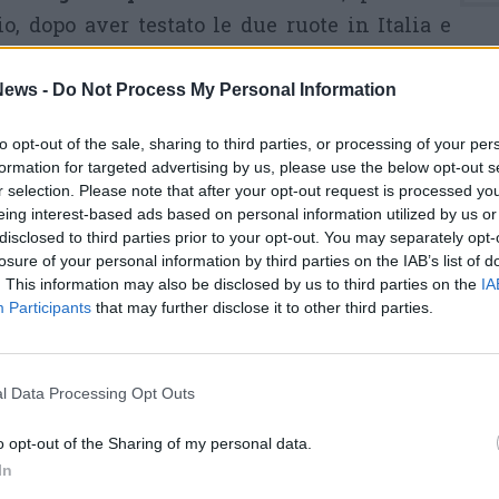
, dopo aver testato le due ruote in Italia e
ews -
Do Not Process My Personal Information
nto con “Cose mai viste” sarà, martedì 6
ezione di Tempesta sul Monte Bianco, film di
to opt-out of the sale, sharing to third parties, or processing of your per
formation for targeted advertising by us, please use the below opt-out s
.
r selection. Please note that after your opt-out request is processed y
eing interest-based ads based on personal information utilized by us or
disclosed to third parties prior to your opt-out. You may separately opt-
losure of your personal information by third parties on the IAB’s list of
. This information may also be disclosed by us to third parties on the
IA
Participants
that may further disclose it to other third parties.
Tutti gli eventi
di
agosto
Via Confalonieri, 5
l Data Processing Opt Outs
Castronno
o opt-out of the Sharing of my personal data.
In