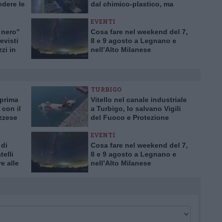
dere le
dal chimico-plastico, ma
bardia
l’export va ancora a rilento
EVENTI
 nero”
Cosa fare nel weekend del 7,
evisti
8 e 9 agosto a Legnano e
zzi in
nell’Alto Milanese
TURBIGO
 prima
Vitello nel canale industriale
 con il
a Turbigo, lo salvano Vigili
azzese
del Fuoco e Protezione
Civile
EVENTI
 di
Cosa fare nel weekend del 7,
telli
8 e 9 agosto a Legnano e
e alle
nell’Alto Milanese
elgio