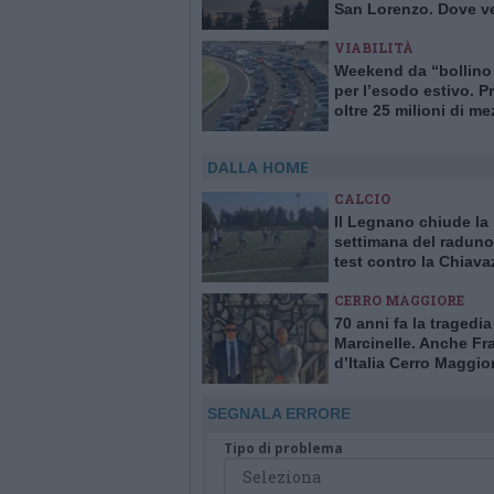
San Lorenzo. Dove ve
stelle cadenti in Lom
VIABILITÀ
Weekend da “bollino
per l’esodo estivo. Pr
oltre 25 milioni di me
viaggio
DALLA HOME
CALCIO
Il Legnano chiude la
settimana del raduno
test contro la Chiav
CERRO MAGGIORE
70 anni fa la tragedia
Marcinelle. Anche Fra
d’Italia Cerro Maggior
commemorazioni in B
SEGNALA ERRORE
Tipo di problema