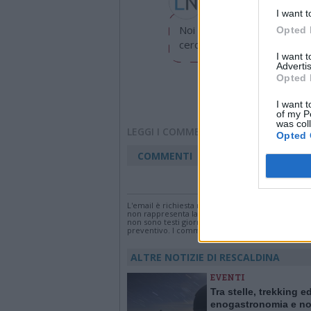
valeria.arini@legnanone
I want t
Noi di LegnanoNews abbiamo
Opted 
cerchiamo di essere sempre 
I want 
Advertis
Opted 
I want t
of my P
was col
LEGGI I COMMENTI
Opted 
COMMENTI
Accedi
o
registr
L'email è richiesta ma non verrà mostrata ai visi
non rappresenta la linea editoriale di VareseNew
non sono testi giornalistici, ma post inviati dai s
preventivo. I commenti che includano uno o più li
ALTRE NOTIZIE DI RESCALDINA
EVENTI
Tra stelle, trekking e
enogastronomia e not