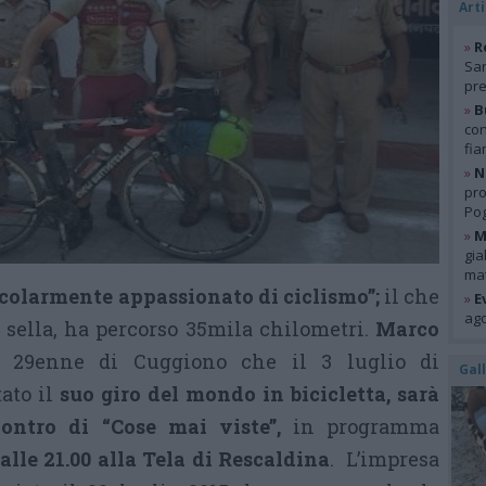
Arti
»
R
San
pre
»
B
con
fia
»
N
pro
Pog
»
M
gia
mat
colarmente appassionato di ciclismo”;
il che
»
E
ago
 sella, ha percorso 35mila chilometri.
Marco
l 29enne di Cuggiono che il 3 luglio di
Gal
ato il
suo giro del mondo in bicicletta, sarà
contro di “Cose mai viste”,
in programma
lle 21.00 alla Tela di Rescaldina
. L’impresa