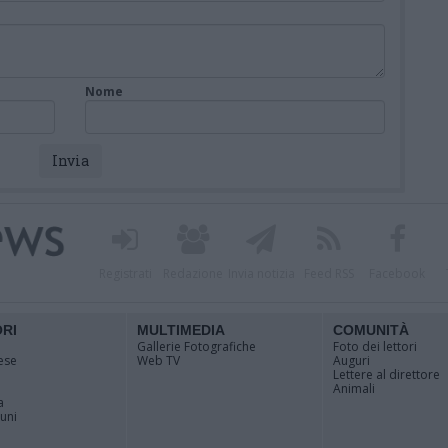
Nome
Registrati
Redazione
Invia notizia
Feed RSS
Facebook
ORI
MULTIMEDIA
COMUNITÀ
Gallerie Fotografiche
Foto dei lettori
ese
Web TV
Auguri
Lettere al direttore
Animali
a
muni