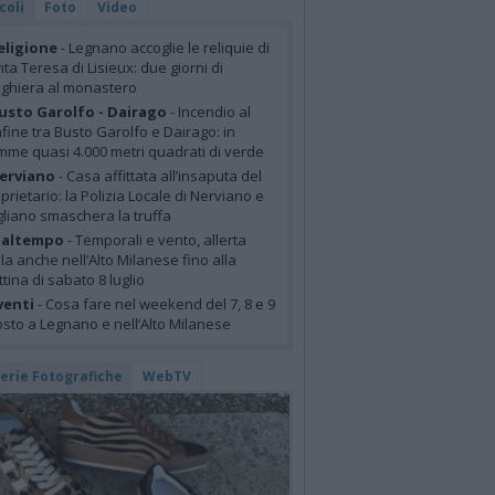
coli
Foto
Video
eligione
- Legnano accoglie le reliquie di
ta Teresa di Lisieux: due giorni di
ghiera al monastero
usto Garolfo - Dairago
- Incendio al
fine tra Busto Garolfo e Dairago: in
mme quasi 4.000 metri quadrati di verde
erviano
- Casa affittata all’insaputa del
prietario: la Polizia Locale di Nerviano e
liano smaschera la truffa
altempo
- Temporali e vento, allerta
lla anche nell’Alto Milanese fino alla
tina di sabato 8 luglio
venti
- Cosa fare nel weekend del 7, 8 e 9
sto a Legnano e nell’Alto Milanese
lerie Fotografiche
WebTV