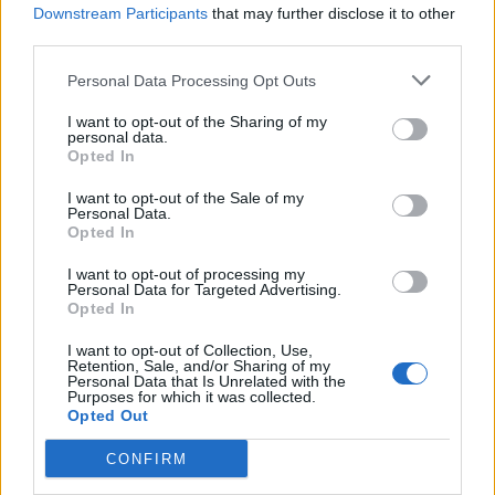
Downstream Participants
that may further disclose it to other
third parties.
Personal Data Processing Opt Outs
Commenti
Accedi
o
registrati
per commentare questo
I want to opt-out of the Sharing of my
articolo.
personal data.
Opted In
L'email è richiesta ma non verrà mostrata ai visitatori. Il contenuto di questo
commento esprime il pensiero dell'autore e non rappresenta la linea editoriale
di VareseNews.it, che rimane autonoma e indipendente. I messaggi inclusi nei
I want to opt-out of the Sale of my
commenti non sono testi giornalistici, ma post inviati dai singoli lettori che
Personal Data.
possono essere automaticamente pubblicati senza filtro preventivo. I commenti
Opted In
che includano uno o più link a siti esterni verranno rimossi in automatico dal
sistema.
I want to opt-out of processing my
Personal Data for Targeted Advertising.
Opted In
I want to opt-out of Collection, Use,
Retention, Sale, and/or Sharing of my
Personal Data that Is Unrelated with the
Purposes for which it was collected.
Opted Out
CONFIRM