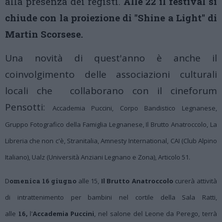
alla presenza dei registi.
Alle 22 il festival si
chiude con la proiezione di "Shine a Light" di
Martin Scorsese.
Una novità di quest'anno è anche il
coinvolgimento delle associazioni culturali
locali che collaborano con il cineforum
Pensotti:
Accademia Puccini, Corpo Bandistico Legnanese,
Gruppo Fotografico della Famiglia Legnanese, Il Brutto Anatroccolo, La
Libreria che non c'è, Stranitalia, Amnesty International, CAI (Club Alpino
Italiano), Ualz (Università Anziani Legnano e Zona), Articolo 51.
D
omenica 16 giugno
alle 15,
Il Brutto Anatroccolo
curerà attività
di intrattenimento per bambini nel cortile della Sala Ratti,
alle
16,
l'
Accademia Puccini
, nel salone del Leone da Perego, terrà