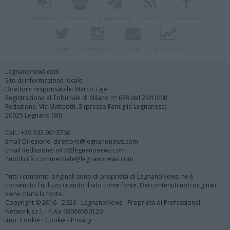
Registrati
Redazione
Invia notizia
Feed RSS
Facebook
Twitter
Instagram
Contatti
Pubblicità
Legnanonews.com
Sito di informazione locale
Direttore responsabile: Marco Tajè
Registrazione al Tribunale di Milano n° 639 del 23/10/08
Redazione: Via Matteotti, 3 (presso Famiglia Legnanese)
20025 Legnano (MI)
Cell.: +39.393.9013760
Email Direzione: direttore@legnanonews.com
Email Redazione: info@legnanonews.com
Pubblicità: commerciale@legnanonews.com
Tutti i contenuti originali sono di proprietà di LegnanoNews, ne è
consentito l'utilizzo citando il sito come fonte. Dei contenuti non originali
viene citata la fonte.
Copyright © 2016 - 2026 - LegnanoNews - Proprietà di Professional
Network s.r.l. - P.Iva 03068650120
Imp. Cookie
-
Cookie
-
Privacy