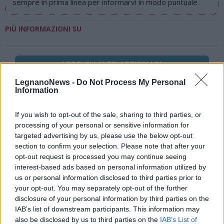
sempre in prima linea per informarvi in modo puntuale.
PIÙ INFORMAZIONI SU
LEGGI GLI ALTRI ARTICOLI DI
EVENTI
LegnanoNews -
Do Not Process My Personal
Information
If you wish to opt-out of the sale, sharing to third parties, or
processing of your personal or sensitive information for
Selezioniamo per te
targeted advertising by us, please use the below opt-out
section to confirm your selection. Please note that after your
Il meglio di
opt-out request is processed you may continue seeing
interest-based ads based on personal information utilized by
us or personal information disclosed to third parties prior to
Iscriviti alla
your opt-out. You may separately opt-out of the further
disclosure of your personal information by third parties on the
newsletter
IAB’s list of downstream participants. This information may
also be disclosed by us to third parties on the
IAB’s List of