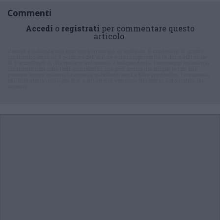
Commenti
Accedi
o
registrati
per commentare questo
articolo.
L'email è richiesta ma non verrà mostrata ai visitatori. Il contenuto di questo
commento esprime il pensiero dell'autore e non rappresenta la linea editoriale
di VareseNews.it, che rimane autonoma e indipendente. I messaggi inclusi nei
commenti non sono testi giornalistici, ma post inviati dai singoli lettori che
possono essere automaticamente pubblicati senza filtro preventivo. I commenti
che includano uno o più link a siti esterni verranno rimossi in automatico dal
sistema.