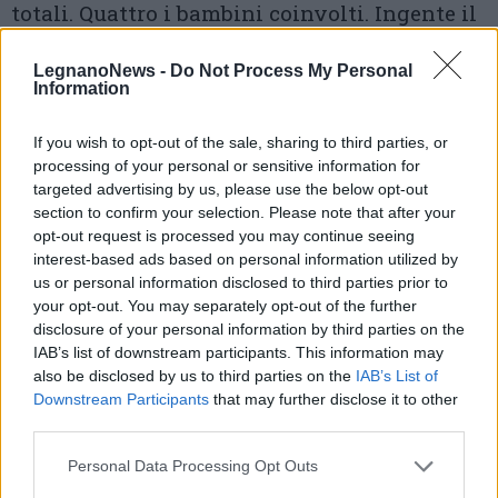
totali. Quattro i bambini coinvolti. Ingente il
dispiegamento di soccorsi e forze dell'ordine
LegnanoNews -
Do Not Process My Personal
sul posto, che si stanno prendendo cura degli
Information
sfollati.
If you wish to opt-out of the sale, sharing to third parties, or
processing of your personal or sensitive information for
Aggiornamento ore 10 –
Sul posto il sindaco
targeted advertising by us, please use the below opt-out
Michele Cattaneo: "
L'esplosione alle 7.15 –
la
section to confirm your selection. Please note that after your
opt-out request is processed you may continue seeing
sua dichiarazione alla nostra Manuela
– . I
interest-based ads based on personal information utilized by
primi a dare una mano i vicini, in pigiama.
us or personal information disclosed to third parties prior to
your opt-out. You may separately opt-out of the further
Nessun morto. I soccorsi sono funzionati molto
disclosure of your personal information by third parties on the
IAB’s list of downstream participants. This information may
bene. Ottimo coordinamento tra vigili del fuoco
also be disclosed by us to third parties on the
IAB’s List of
e soccorritori. Speriamo che si riprendano tutti
Downstream Participants
that may further disclose it to other
third parties.
dallo choc
". In tutto sono 9 le persone estratte
dalle macerie.
Personal Data Processing Opt Outs