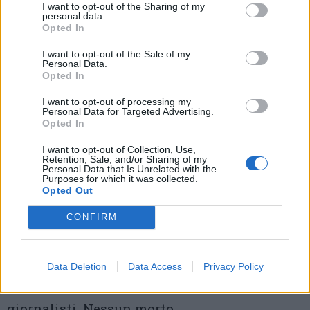
I want to opt-out of the Sharing of my
personal data.
Opted In
I want to opt-out of the Sale of my
Personal Data.
Opted In
I want to opt-out of processing my
Personal Data for Targeted Advertising.
Opted In
I want to opt-out of Collection, Use,
Retention, Sale, and/or Sharing of my
Aggiornamento ore 9.50 –
Manuela Zoni, la
Personal Data that Is Unrelated with the
Purposes for which it was collected.
Opted Out
nostra collaboratrice sul posto, segnala che
le persone coinvolte sono state estratte tutte,
CONFIRM
vive. Cinque adulti e due bimbi, quest'ultimi
sono rimasti ustionati. Forze dell'ordine e
Data Deletion
Data Access
Privacy Policy
soccorritori non fanno avvicinare
giornalisti. Nessun morto.