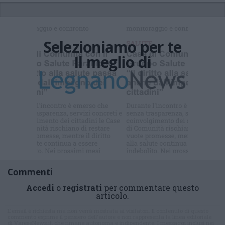
Selezioniamo per te
Il meglio di
Iscriviti alla
newsletter
Commenti
Accedi
o
registrati
per commentare questo
articolo.
L'email è richiesta ma non verrà mostrata ai visitatori. Il contenuto di questo
commento esprime il pensiero dell'autore e non rappresenta la linea editoriale
di VareseNews.it, che rimane autonoma e indipendente. I messaggi inclusi nei