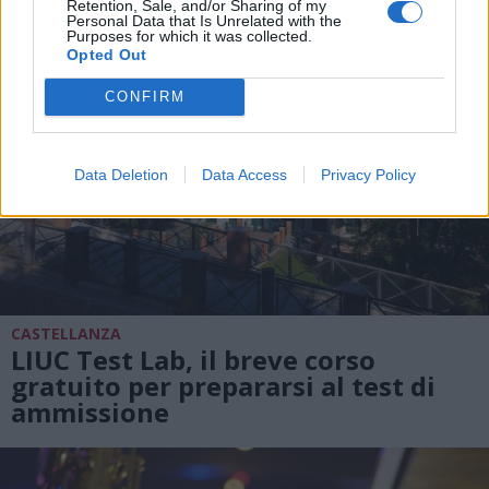
Retention, Sale, and/or Sharing of my
Personal Data that Is Unrelated with the
Purposes for which it was collected.
Opted Out
CONFIRM
Data Deletion
Data Access
Privacy Policy
CASTELLANZA
LIUC Test Lab, il breve corso
gratuito per prepararsi al test di
ammissione