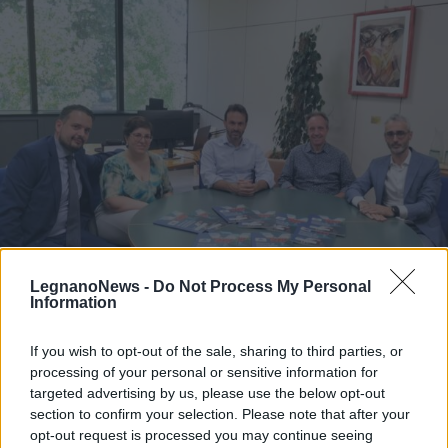
LegnanoNews -
Do Not Process My Personal
Information
ALTO MILANESE
Primo bilancio di sostenibilità per
If you wish to opt-out of the sale, sharing to third parties, or
il gruppo AMGA: “Opportunità di
processing of your personal or sensitive information for
crescita e trasparenza”
targeted advertising by us, please use the below opt-out
section to confirm your selection. Please note that after your
opt-out request is processed you may continue seeing