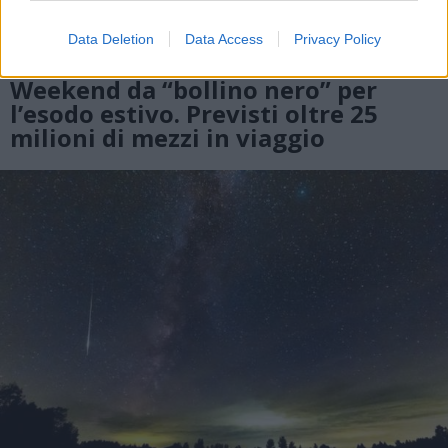
Data Deletion
Data Access
Privacy Policy
VIABILITÀ
Weekend da “bollino nero” per
l’esodo estivo. Previsti oltre 25
milioni di mezzi in viaggio