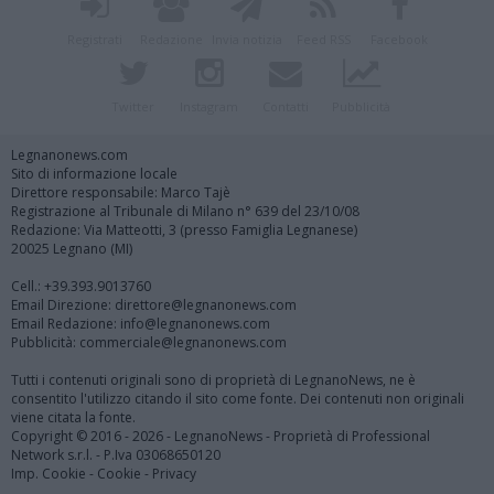
Registrati
Redazione
Invia notizia
Feed RSS
Facebook
Twitter
Instagram
Contatti
Pubblicità
Legnanonews.com
Sito di informazione locale
Direttore responsabile: Marco Tajè
Registrazione al Tribunale di Milano n° 639 del 23/10/08
Redazione: Via Matteotti, 3 (presso Famiglia Legnanese)
20025 Legnano (MI)
Cell.: +39.393.9013760
Email Direzione: direttore@legnanonews.com
Email Redazione: info@legnanonews.com
Pubblicità: commerciale@legnanonews.com
Tutti i contenuti originali sono di proprietà di LegnanoNews, ne è
consentito l'utilizzo citando il sito come fonte. Dei contenuti non originali
viene citata la fonte.
Copyright © 2016 - 2026 - LegnanoNews - Proprietà di Professional
Network s.r.l. - P.Iva 03068650120
Imp. Cookie
-
Cookie
-
Privacy