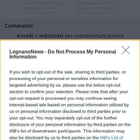
newsletter
Commenti
Accedi
o
registrati
per commentare questo
articolo.
L'email è richiesta ma non verrà mostrata ai visitatori. Il contenuto di questo
LegnanoNews -
Do Not Process My Personal
commento esprime il pensiero dell'autore e non rappresenta la linea editoriale
Information
di VareseNews.it, che rimane autonoma e indipendente. I messaggi inclusi nei
commenti non sono testi giornalistici, ma post inviati dai singoli lettori che
possono essere automaticamente pubblicati senza filtro preventivo. I commenti
che includano uno o più link a siti esterni verranno rimossi in automatico dal
If you wish to opt-out of the sale, sharing to third parties, or
sistema.
processing of your personal or sensitive information for
targeted advertising by us, please use the below opt-out
section to confirm your selection. Please note that after your
opt-out request is processed you may continue seeing
interest-based ads based on personal information utilized by
us or personal information disclosed to third parties prior to
your opt-out. You may separately opt-out of the further
disclosure of your personal information by third parties on the
IAB’s list of downstream participants. This information may
also be disclosed by us to third parties on the
IAB’s List of