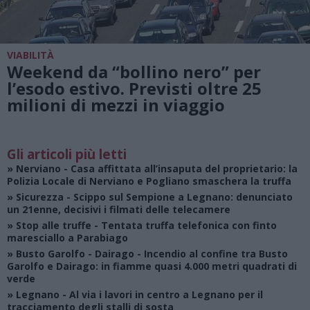
VIABILITÀ
Weekend da “bollino nero” per
l’esodo estivo. Previsti oltre 25
milioni di mezzi in viaggio
Gli articoli più letti
»
Nerviano
- Casa affittata all’insaputa del proprietario: la
Polizia Locale di Nerviano e Pogliano smaschera la truffa
»
Sicurezza
- Scippo sul Sempione a Legnano: denunciato
un 21enne, decisivi i filmati delle telecamere
»
Stop alle truffe
- Tentata truffa telefonica con finto
maresciallo a Parabiago
»
Busto Garolfo - Dairago
- Incendio al confine tra Busto
Garolfo e Dairago: in fiamme quasi 4.000 metri quadrati di
verde
»
Legnano
- Al via i lavori in centro a Legnano per il
tracciamento degli stalli di sosta