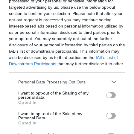
processing of your personal or sensitive information for
targeted advertising by us, please use the below opt-out
Commenti
section to confirm your selection. Please note that after your
Accedi
o
registrati
per commentare questo
opt-out request is processed you may continue seeing
articolo.
interest-based ads based on personal information utilized by
us or personal information disclosed to third parties prior to
L'email è richiesta ma non verrà mostrata ai visitatori. Il contenuto di questo
commento esprime il pensiero dell'autore e non rappresenta la linea editoriale
your opt-out. You may separately opt-out of the further
di VareseNews.it, che rimane autonoma e indipendente. I messaggi inclusi nei
commenti non sono testi giornalistici, ma post inviati dai singoli lettori che
disclosure of your personal information by third parties on the
possono essere automaticamente pubblicati senza filtro preventivo. I commenti
che includano uno o più link a siti esterni verranno rimossi in automatico dal
IAB’s list of downstream participants. This information may
sistema.
also be disclosed by us to third parties on the
IAB’s List of
Downstream Participants
that may further disclose it to other
third parties.
Personal Data Processing Opt Outs
I want to opt-out of the Sharing of my
personal data.
Opted In
I want to opt-out of the Sale of my
Personal Data.
Opted In