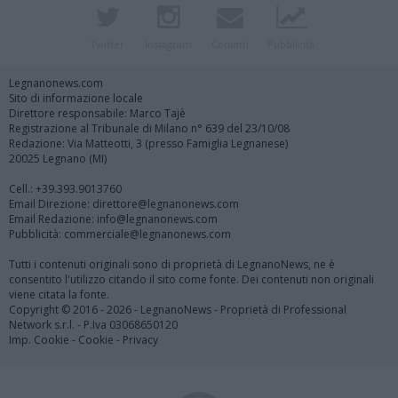
Twitter
Instagram
Contatti
Pubblicità
Legnanonews.com
Sito di informazione locale
Direttore responsabile: Marco Tajè
Registrazione al Tribunale di Milano n° 639 del 23/10/08
Redazione: Via Matteotti, 3 (presso Famiglia Legnanese)
20025 Legnano (MI)
Cell.: +39.393.9013760
Email Direzione: direttore@legnanonews.com
Email Redazione: info@legnanonews.com
Pubblicità: commerciale@legnanonews.com
Tutti i contenuti originali sono di proprietà di LegnanoNews, ne è
consentito l'utilizzo citando il sito come fonte. Dei contenuti non originali
viene citata la fonte.
Copyright © 2016 - 2026 - LegnanoNews - Proprietà di Professional
Network s.r.l. - P.Iva 03068650120
Imp. Cookie
-
Cookie
-
Privacy