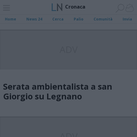
Cronaca
Home
News 24
Cerca
Palio
Comunità
Invia
ADV
Serata ambientalista a san
Giorgio su Legnano
ADV