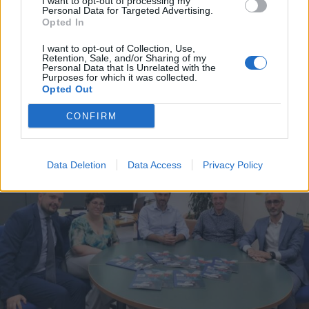
I want to opt-out of processing my
Personal Data for Targeted Advertising.
Opted In
I want to opt-out of Collection, Use,
Retention, Sale, and/or Sharing of my
Personal Data that Is Unrelated with the
ALTRE NOTIZIE DI SAN GIORGIO SU
Purposes for which it was collected.
LEGNANO
Opted Out
CONFIRM
Data Deletion
Data Access
Privacy Policy