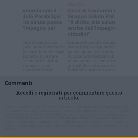
Selezioniamo per te
Il meglio di
Commenti
Accedi
o
registrati
per commentare questo
articolo.
L'email è richiesta ma non verrà mostrata ai visitatori. Il contenuto di questo
commento esprime il pensiero dell'autore e non rappresenta la linea editoriale
di VareseNews.it, che rimane autonoma e indipendente. I messaggi inclusi nei
commenti non sono testi giornalistici, ma post inviati dai singoli lettori che
possono essere automaticamente pubblicati senza filtro preventivo. I commenti
che includano uno o più link a siti esterni verranno rimossi in automatico dal
sistema.