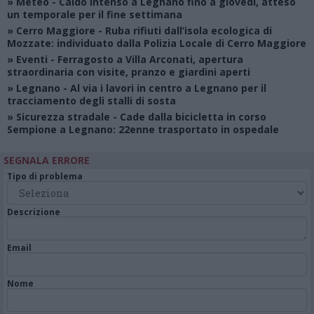
»
Meteo
- Caldo intenso a Legnano fino a giovedì, atteso
un temporale per il fine settimana
»
Cerro Maggiore
- Ruba rifiuti dall’isola ecologica di
Mozzate: individuato dalla Polizia Locale di Cerro Maggiore
»
Eventi
- Ferragosto a Villa Arconati, apertura
straordinaria con visite, pranzo e giardini aperti
»
Legnano
- Al via i lavori in centro a Legnano per il
tracciamento degli stalli di sosta
»
Sicurezza stradale
- Cade dalla bicicletta in corso
Sempione a Legnano: 22enne trasportato in ospedale
SEGNALA ERRORE
Tipo di problema
Descrizione
Email
Nome