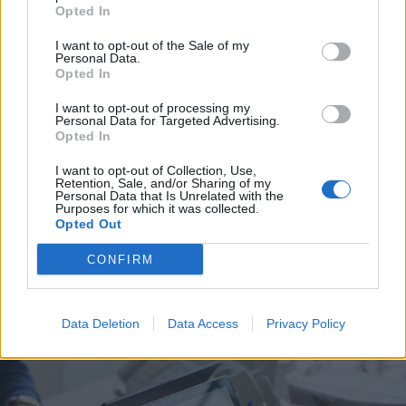
Opted In
I want to opt-out of the Sale of my
Personal Data.
Opted In
I want to opt-out of processing my
Personal Data for Targeted Advertising.
Opted In
I want to opt-out of Collection, Use,
Retention, Sale, and/or Sharing of my
Personal Data that Is Unrelated with the
Purposes for which it was collected.
Opted Out
ALTO MILANESE
CONFIRM
A luglio 130 nuovi nati all’Ospedale
di Legnano. Mai così tante nuove
nascite in un solo mese da 10 anni
Data Deletion
Data Access
Privacy Policy