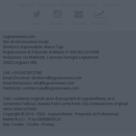
Registrati
Redazione
Invia notizia
Feed RSS
Facebook
Twitter
Instagram
Contatti
Pubblicità
Legnanonews.com
Sito di informazione locale
Direttore responsabile: Marco Tajè
Registrazione al Tribunale di Milano n° 639 del 23/10/08
Redazione: Via Matteotti, 3 (presso Famiglia Legnanese)
20025 Legnano (MI)
Cell.: +39.393.9013760
Email Direzione: direttore@legnanonews.com
Email Redazione: info@legnanonews.com
Pubblicità: commerciale@legnanonews.com
Tutti i contenuti originali sono di proprietà di LegnanoNews, ne è
consentito l'utilizzo citando il sito come fonte. Dei contenuti non originali
viene citata la fonte.
Copyright © 2016 - 2026 - LegnanoNews - Proprietà di Professional
Network s.r.l. - P.Iva 03068650120
Imp. Cookie
-
Cookie
-
Privacy