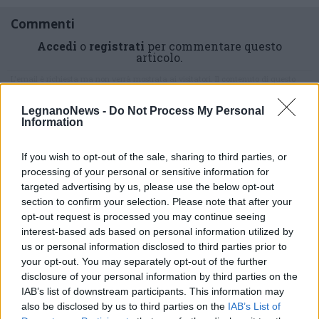
Commenti
Accedi
o
registrati
per commentare questo
articolo.
L'email è richiesta ma non verrà mostrata ai visitatori. Il contenuto di questo
commento esprime il pensiero dell'autore e non rappresenta la linea editoriale
di VareseNews.it, che rimane autonoma e indipendente. I messaggi inclusi nei
commenti non sono testi giornalistici, ma post inviati dai singoli lettori che
LegnanoNews -
Do Not Process My Personal
possono essere automaticamente pubblicati senza filtro preventivo. I commenti
Information
che includano uno o più link a siti esterni verranno rimossi in automatico dal
sistema.
If you wish to opt-out of the sale, sharing to third parties, or
processing of your personal or sensitive information for
targeted advertising by us, please use the below opt-out
section to confirm your selection. Please note that after your
opt-out request is processed you may continue seeing
interest-based ads based on personal information utilized by
us or personal information disclosed to third parties prior to
your opt-out. You may separately opt-out of the further
disclosure of your personal information by third parties on the
IAB’s list of downstream participants. This information may
also be disclosed by us to third parties on the
IAB’s List of