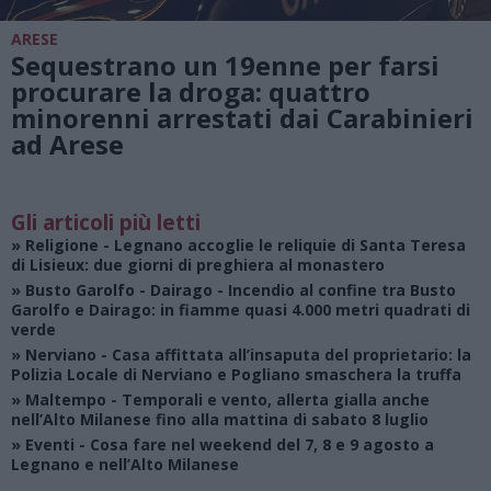
ARESE
Sequestrano un 19enne per farsi
procurare la droga: quattro
minorenni arrestati dai Carabinieri
ad Arese
Gli articoli più letti
»
Religione
- Legnano accoglie le reliquie di Santa Teresa
di Lisieux: due giorni di preghiera al monastero
»
Busto Garolfo - Dairago
- Incendio al confine tra Busto
Garolfo e Dairago: in fiamme quasi 4.000 metri quadrati di
verde
»
Nerviano
- Casa affittata all’insaputa del proprietario: la
Polizia Locale di Nerviano e Pogliano smaschera la truffa
»
Maltempo
- Temporali e vento, allerta gialla anche
nell’Alto Milanese fino alla mattina di sabato 8 luglio
»
Eventi
- Cosa fare nel weekend del 7, 8 e 9 agosto a
Legnano e nell’Alto Milanese