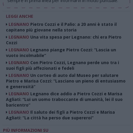
sempre in prima linea per informarvi in modo puntuale.
LEGGI ANCHE
LEGNANO
Pietro Cozzi e il Palio: a 20 anni è stato il
capitano più giovane nella storia
LEGNANO
Una vita spesa per Legnano: chi era Pietro
Cozzi
LEGNANO
Legnano piange Pietro Cozzi: “Lascia un
vuoto incolmabile”
LEGNANO
Con Pietro Cozzi, Legnano perde uno tra i
suoi figli più affezionati e fedeli
LEGNANO
Un corteo di auto dal Museo per salutare
Pietro e Marisa Cozzi: “Lasciano un pieno di entusiasmo
e generosità”
LEGNANO
Legnano dice addio a Pietro Cozzi e Marisa
Agliati: “Lui un uomo traboccante di umanità, lei il suo
baricentro”
LEGNANO
Il saluto dei figli a Pietro Cozzi e Marisa
Agliati: “La città ha perso due supereroi”
PIÙ INFORMAZIONI SU