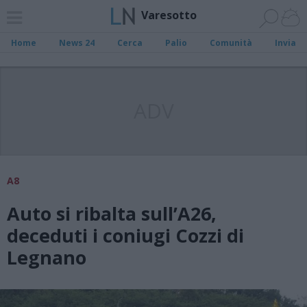
Varesotto
Home
News 24
Cerca
Palio
Comunità
Invia
ADV
A8
Auto si ribalta sull’A26,
deceduti i coniugi Cozzi di
Legnano