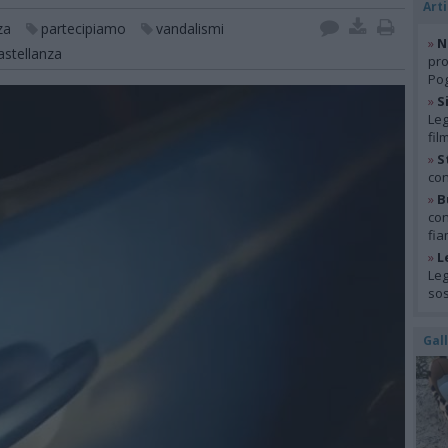
Arti
za
partecipiamo
vandalismi
»
N
astellanza
pro
Pog
»
S
Leg
fil
»
S
con
»
B
con
fia
»
L
Leg
so
Gal