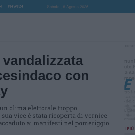
N
News24
Sabato , 8 Agosto 2026
S
 vandalizzata
icesindaco con
ay
 un clima elettorale troppo
 sua vice è stata ricoperta di vernice
 accaduto ai manifesti nel pomeriggio
I PIÙ