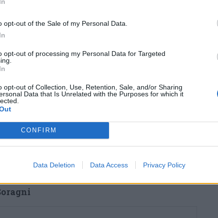
In
o opt-out of the Sale of my Personal Data.
In
to opt-out of processing my Personal Data for Targeted
ing.
In
o opt-out of Collection, Use, Retention, Sale, and/or Sharing
ersonal Data that Is Unrelated with the Purposes for which it
lected.
Out
CONFIRM
Data Deletion
Data Access
Privacy Policy
stati subito stigmatizzati dal
candidato del
Soragni