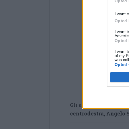
Opted 
I want t
Opted 
I want 
Advertis
Opted 
I want t
of my P
was col
Opted 
Gli atti vandalici sono 
centrodestra, Angelo 