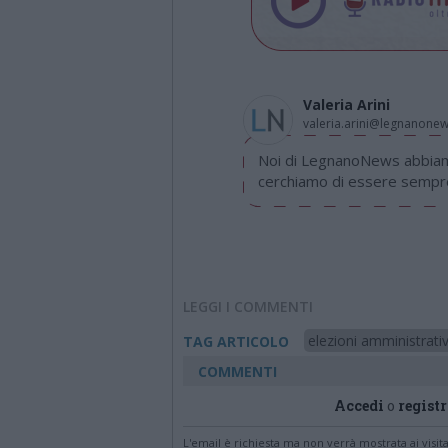
Valeria Arini
valeria.arini@legnanone
Noi di LegnanoNews abbiamo
cerchiamo di essere sempre 
LEGGI I COMMENTI
elezioni amministrati
TAG ARTICOLO
COMMENTI
Accedi
o
registr
L'email è richiesta ma non verrà mostrata ai visi