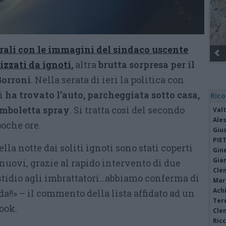
orali con le immagini del sindaco uscente
izzati da ignoti,
altra
brutta sorpresa per il
Borroni
. Nella serata di ieri la politica con
li
ha trovato l’auto, parcheggiata sotto casa,
Rico
omboletta spray
. Si tratta così del secondo
Valt
Ale
poche ore.
Giu
PIE
lla notte dai soliti ignoti sono stati coperti
Gine
Gia
nuovi, grazie al rapido intervento di due
Cle
astidio agli imbrattatori…abbiamo conferma di
Mar
Achi
da!!» – il commento della lista affidato ad un
Tere
ook.
Cle
Ric