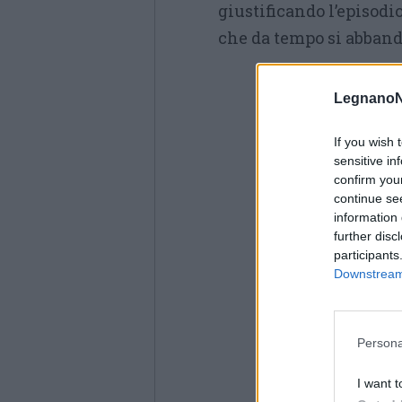
giustificando l’episodi
che da tempo si abband
LegnanoN
If you wish 
sensitive in
confirm you
continue se
information 
further disc
participants
Downstream 
Persona
I want t