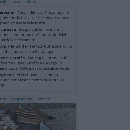
coli
Foto
Video
erviano
- Casa affittata all’insaputa del
prietario: la Polizia Locale di Nerviano e
liano smaschera la truffa
icurezza
- Scippo sul Sempione a
nano: denunciato un 21enne, decisivi i
mati delle telecamere
top alle truffe
- Tentata truffa telefonica
 finto maresciallo a Parabiago
usto Garolfo - Dairago
- Incendio al
fine tra Busto Garolfo e Dairago: in
mme quasi 4.000 metri quadrati di verde
egnano
- Al via i lavori in centro a
nano per il tracciamento degli stalli di
sta
lerie Fotografiche
WebTV