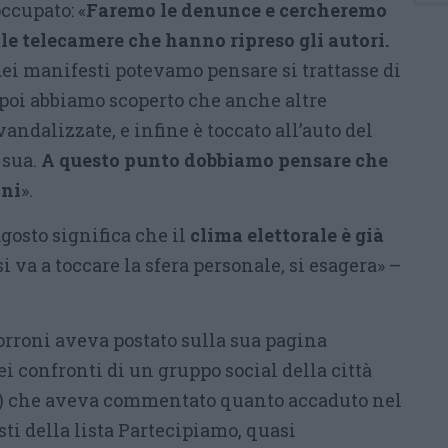
occupato: «
Faremo le denunce e cercheremo
lle telecamere che hanno ripreso gli autori.
ei manifesti potevamo pensare si trattasse di
poi abbiamo scoperto che anche altre
andalizzate, e infine è toccato all’auto del
 sua.
A questo punto dobbiamo pensare che
ini
».
 agosto significa che il
clima elettorale è già
si va a toccare la sfera personale, si esagera» –
orroni aveva postato sulla sua pagina
i confronti di un gruppo social della città
a) che aveva commentato quanto accaduto nel
ti della lista Partecipiamo, quasi