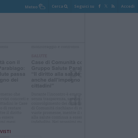
Cerca
Seguici su
Accedi
Meteo
elezioniamo per te
Il meglio di
 VISTI