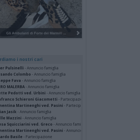
Pulizia del bosco del Rugareto a ...
rdiamo i nostri cari
er Pulsinelli
- Annuncio famiglia
ssando Colombo
- Annuncio famiglia
seppe Fava
- Annuncio famiglia
TRO MALERBA
- Annuncio famiglia
tte Pedotti ved. Urbini
- Annuncio famiglia
nfranco Schieroni Giacometti
- Partecipazione
mentina Martinenghi ved. Pasini
- Partecipazione
ian Jasik
- Annuncio famiglia
lle Mazzini
- Annuncio famiglia
sa Squicciarini ved. Greco
- Annuncio famiglia
mentina Martinenghi ved. Pasini
- Annuncio famiglia
cardo Basile
- Partecipazione