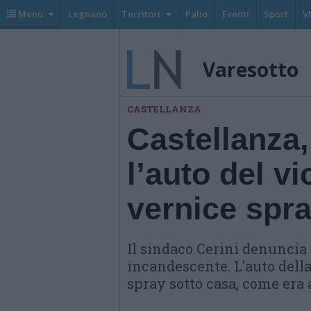
Menù
Legnano
Territori
Palio
Eventi
Sport
V
Varesotto
CASTELLANZA
Castellanza,
l’auto del v
vernice spr
Il sindaco Cerini denuncia
incandescente. L'auto della
spray sotto casa, come era