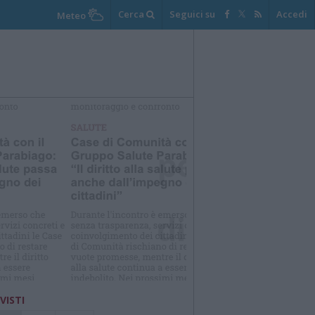
Cerca
Seguici su
Accedi
Meteo
elezioniamo per te
Il meglio di
 VISTI