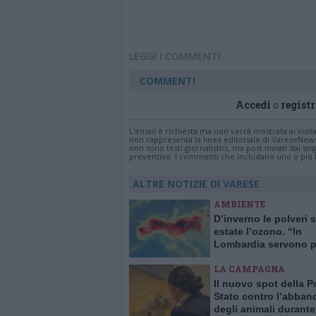
LEGGI I COMMENTI
COMMENTI
Accedi
o
registr
L'email è richiesta ma non verrà mostrata ai visi
non rappresenta la linea editoriale di VareseNew
non sono testi giornalistici, ma post inviati dai s
preventivo. I commenti che includano uno o più li
ALTRE NOTIZIE DI VARESE
AMBIENTE
D’inverno le polveri so
estate l’ozono. “In
Lombardia servono p
centraline, dati acces
LA CAMPAGNA
allerte ai cittadini”
Il nuovo spot della Po
Stato contro l’abba
degli animali durante 