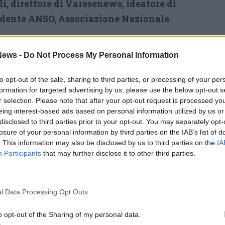
, direttore di Varesenews, ideatore di
sidente ANSO, Associazione Nazionale
nto,
in programma sempre il 14 novembre tra
ews -
Do Not Process My Personal Information
ato “Giornalismo, diritti e copyright”. Un
to opt-out of the sale, sharing to third parties, or processing of your per
ra istituzioni, editori e piattaforme
formation for targeted advertising by us, please use the below opt-out s
i come ripensare le regole del gioco a
r selection. Please note that after your opt-out request is processed y
eing interest-based ads based on personal information utilized by us or
eratori e della libertà di informazione.
disclosed to third parties prior to your opt-out. You may separately opt-
tecipazione di: Andrea Martella,
losure of your personal information by third parties on the IAB’s list of
. This information may also be disclosed by us to third parties on the
IA
o alla Presidenza del Consiglio dei Ministri
Participants
that may further disclose it to other third parties.
ione e all’Editoria: Enrico Bellini,
ublic Policy Manager, Google; Fabrizio
le; Luca Lani, Founder & CEO, Citynews;
l Data Processing Opt Outs
dinet e Vice-presidente Anso. A moderare il
o opt-out of the Sharing of my personal data.
nnelli.