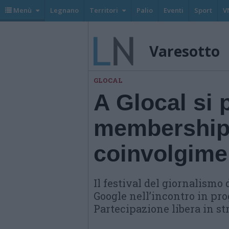
Menù
Legnano
Territori
Palio
Eventi
Sport
V
Varesotto
GLOCAL
A Glocal si p
membership 
coinvolgimen
Il festival del giornalismo
Google nell’incontro in p
Partecipazione libera in s