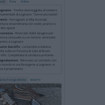
coli
Foto
Video
egnano
- Tomba danneggiata al cimitero
umentale di Legnano: “Serve più tutela”
venti
- Ferragosto a Villa Arconati,
rtura straordinaria con visite, pranzo e
rdini aperti
icurezza
- Ricercato dalla Spagna per
lenza sessuale su un minore: arrestato
centro a Legnano
usto Garolfo
- La bandiera italiana
tta sulla ex Pessina & Sala di Busto
olfo. Completata la struttura portante
egnalazioni
- Ritrovato un ciondolo con
o ricordo in via Resegone a Legnano: si
ca il proprietario
lerie Fotografiche
WebTV