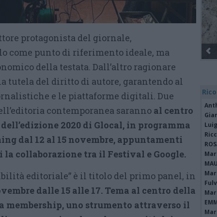
ttore protagonista del giornale,
o come punto di riferimento ideale, ma
omico della testata. Dall’altro ragionare
la tutela del diritto di autore, garantendo al
Rico
rnalistiche e le piattaforme digitali. Due
Ant
 dell’editoria contemporanea saranno
al centro
Gia
i dell’edizione 2020 di Glocal, in programma
Luig
Ric
ing dal 12 al 15 novembre, appuntamenti
ROS
la collaborazione tra il Festival e Google.
Mari
MAU
Mari
bilità editoriale” è il titolo del primo panel, in
Fulv
vembre dalle 15 alle 17. Tema al centro della
Mari
EMM
a membership, uno strumento attraverso il
Mari