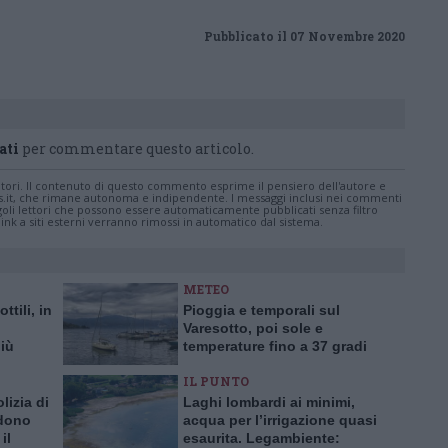
Pubblicato il 07 Novembre 2020
ati
per commentare questo articolo.
tatori. Il contenuto di questo commento esprime il pensiero dell'autore e
s.it, che rimane autonoma e indipendente. I messaggi inclusi nei commenti
ingoli lettori che possono essere automaticamente pubblicati senza filtro
nk a siti esterni verranno rimossi in automatico dal sistema.
METEO
ttili, in
Pioggia e temporali sul
Varesotto, poi sole e
iù
temperature fino a 37 gradi
sibili e
IL PUNTO
lizia di
Laghi lombardi ai minimi,
ndono
acqua per l’irrigazione quasi
il
esaurita. Legambiente: