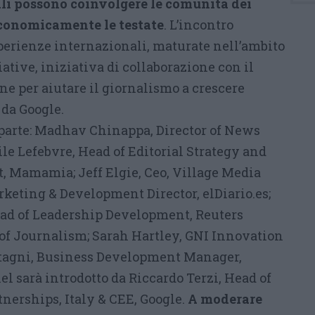
tali possono coinvolgere le comunità dei
 economicamente le testate
. L’incontro
perienze internazionali, maturate nell’ambito
ative, iniziativa di collaborazione con il
e per aiutare il giornalismo a crescere
 da Google.
parte: Madhav Chinappa, Director of News
le Lefebvre, Head of Editorial Strategy and
 Mamamia; Jeff Elgie, Ceo, Village Media
rketing & Development Director, elDiario.es;
ead of Leadership Development, Reuters
y of Journalism; Sarah Hartley, GNI Innovation
Stagni, Business Development Manager,
el sarà introdotto da Riccardo Terzi, Head of
nerships, Italy & CEE, Google.
A moderare