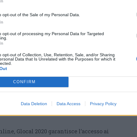
In
durante i due panel sono in realtà le due facce
o opt-out of the Sale of my Personal Data.
I giornali devono gestire i rapporti con le
In
he da un lato competono per la pubblicità, ma
to opt-out of processing my Personal Data for Targeted
ing.
il traffico che rende appetibili le testate per
In
citari – osserva Giovannelli, ideatore di
o opt-out of Collection, Use, Retention, Sale, and/or Sharing
 membership, una sorta di abbonamento
ersonal Data that Is Unrelated with the Purposes for which it
lected.
tare una soluzione per garantire la
Out
dei giornali, un’industria il cui stato di
CONFIRM
la qualità della democrazia di un Paese».
Festival possono essere seguiti in diretta
Data Deletion
Data Access
Privacy Policy
na
Facebook di Glocal
e sul canale
Youtube di
ine, Glocal 2020 garantisce l’accesso ai