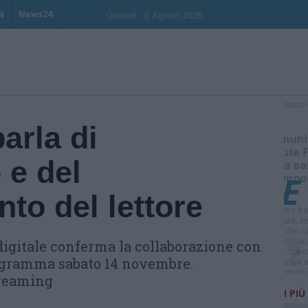
N
News24
Giovedi , 6 Agosto 2026
S
arla di
e del
to del lettore
 digitale conferma la collaborazione con
rogramma sabato 14 novembre.
treaming
I PIÙ