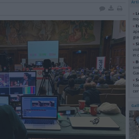
Arti
»
L
mon
»
E
ape
gia
»
S
vio
in 
»
B
sve
Gar
»
S
fot
cer
Gal