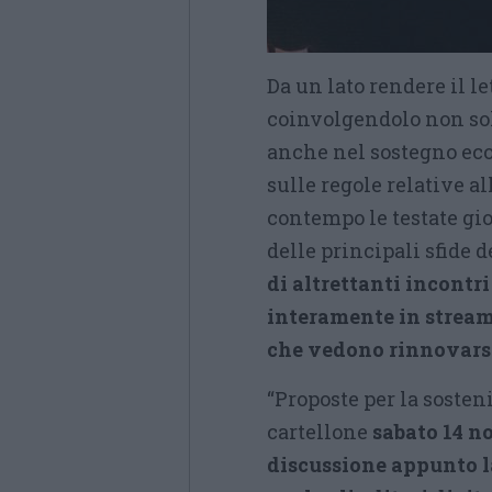
Da un lato rendere il le
coinvolgendolo non sol
anche nel sostegno econ
sulle regole relative al
contempo le testate gio
delle principali sfide
di altrettanti incontr
interamente in stream
che vedono rinnovarsi 
“Proposte per la sosteni
cartellone
sabato 14 no
discussione appunto l