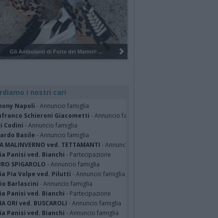
Pulizia del bosco del Rugareto a ...
rdiamo i nostri cari
hony Napoli
- Annuncio famiglia
nfranco Schieroni Giacometti
- Annuncio famiglia
i Codini
- Annuncio famiglia
cardo Basile
- Annuncio famiglia
A MALINVERNO ved. TETTAMANTI
- Annuncio famiglia
a Panisi ved. Bianchi
- Partecipazione
RO SPIGAROLO
- Annuncio famiglia
a Pia Volpe ved. Pilutti
- Annuncio famiglia
io Barlascini
- Annuncio famiglia
a Panisi ved. Bianchi
- Partecipazione
A ORI ved. BUSCAROLI
- Annuncio famiglia
a Panisi ved. Bianchi
- Annuncio famiglia