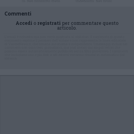
Commenti
Accedi
o
registrati
per commentare questo
articolo.
L'email è richiesta ma non verrà mostrata ai visitatori. Il contenuto di questo
commento esprime il pensiero dell'autore e non rappresenta la linea editoriale
di VareseNews.it, che rimane autonoma e indipendente. I messaggi inclusi nei
commenti non sono testi giornalistici, ma post inviati dai singoli lettori che
possono essere automaticamente pubblicati senza filtro preventivo. I commenti
che includano uno o più link a siti esterni verranno rimossi in automatico dal
sistema.