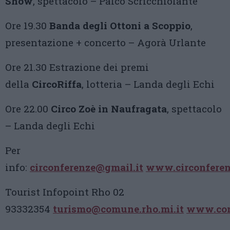
Show
, spettacolo – Palco Scricchiolante
Ore 19.30
Banda degli Ottoni a Scoppio
,
presentazione + concerto – Agorà Urlante
Ore 21.30 Estrazione dei premi
della
CircoRiffa
, lotteria – Landa degli Echi
Ore 22.00
Circo Zoè in Naufragata
, spettacolo
– Landa degli Echi
Per
info:
circonferenze@gmail.it
www.circonferen
Tourist Infopoint Rho 02
93332354
turismo@comune.rho.mi.it
www.com