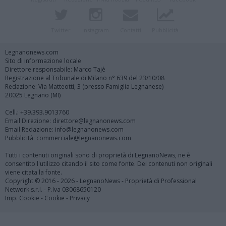
Twitter
Instagram
Contatti
Pubblicità
Legnanonews.com
Sito di informazione locale
Direttore responsabile: Marco Tajè
Registrazione al Tribunale di Milano n° 639 del 23/10/08
Redazione: Via Matteotti, 3 (presso Famiglia Legnanese)
20025 Legnano (MI)
Cell.: +39.393.9013760
Email Direzione: direttore@legnanonews.com
Email Redazione: info@legnanonews.com
Pubblicità: commerciale@legnanonews.com
Tutti i contenuti originali sono di proprietà di LegnanoNews, ne è
consentito l'utilizzo citando il sito come fonte. Dei contenuti non originali
viene citata la fonte.
Copyright © 2016 - 2026 - LegnanoNews - Proprietà di Professional
Network s.r.l. - P.Iva 03068650120
Imp. Cookie
-
Cookie
-
Privacy