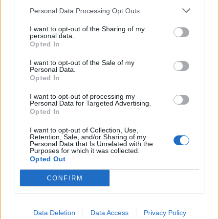
Personal Data Processing Opt Outs
RHO
In via Moscova a Rho sorgerà un
I want to opt-out of the Sharing of my
Data Center: la Giunta Orlandi
personal data.
Opted In
adotta il piano attuativo
I want to opt-out of the Sale of my
Personal Data.
Opted In
I want to opt-out of processing my
Personal Data for Targeted Advertising.
Opted In
I want to opt-out of Collection, Use,
Retention, Sale, and/or Sharing of my
Personal Data that Is Unrelated with the
Purposes for which it was collected.
Opted Out
CONFIRM
Data Deletion
Data Access
Privacy Policy