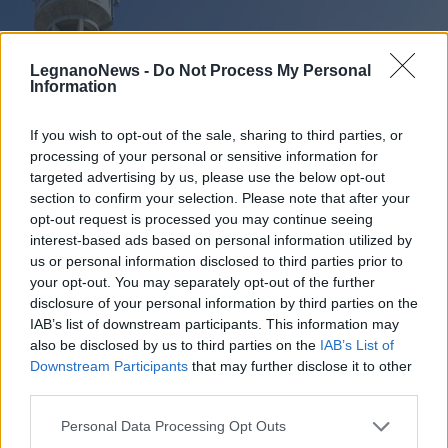
LegnanoNews -
Do Not Process My Personal
Information
If you wish to opt-out of the sale, sharing to third parties, or
processing of your personal or sensitive information for
targeted advertising by us, please use the below opt-out
section to confirm your selection. Please note that after your
opt-out request is processed you may continue seeing
interest-based ads based on personal information utilized by
us or personal information disclosed to third parties prior to
your opt-out. You may separately opt-out of the further
disclosure of your personal information by third parties on the
RHO
IAB’s list of downstream participants. This information may
In via Moscova a Rho sorgerà un
also be disclosed by us to third parties on the
IAB’s List of
Data Center: la Giunta Orlandi
Downstream Participants
that may further disclose it to other
third parties.
adotta il piano attuativo
Personal Data Processing Opt Outs