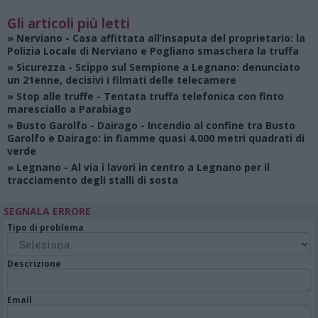
Gli articoli più letti
»
Nerviano
- Casa affittata all’insaputa del proprietario: la
Polizia Locale di Nerviano e Pogliano smaschera la truffa
»
Sicurezza
- Scippo sul Sempione a Legnano: denunciato
un 21enne, decisivi i filmati delle telecamere
»
Stop alle truffe
- Tentata truffa telefonica con finto
maresciallo a Parabiago
»
Busto Garolfo - Dairago
- Incendio al confine tra Busto
Garolfo e Dairago: in fiamme quasi 4.000 metri quadrati di
verde
»
Legnano
- Al via i lavori in centro a Legnano per il
tracciamento degli stalli di sosta
SEGNALA ERRORE
Tipo di problema
Descrizione
Email