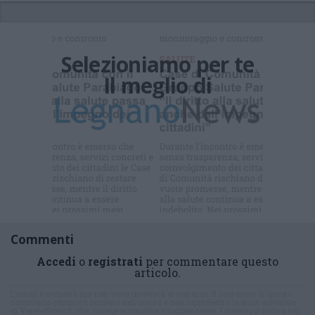
Selezioniamo per te
Il meglio di
Commenti
Accedi
o
registrati
per commentare questo
articolo.
L'email è richiesta ma non verrà mostrata ai visitatori. Il contenuto di questo
commento esprime il pensiero dell'autore e non rappresenta la linea editoriale
di VareseNews.it, che rimane autonoma e indipendente. I messaggi inclusi nei