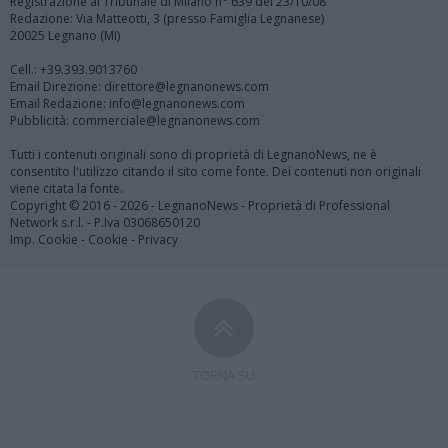
Registrazione al Tribunale di Milano n° 639 del 23/10/08
Redazione: Via Matteotti, 3 (presso Famiglia Legnanese)
20025 Legnano (MI)
Cell.: +39.393.9013760
Email Direzione: direttore@legnanonews.com
Email Redazione: info@legnanonews.com
Pubblicità: commerciale@legnanonews.com
Tutti i contenuti originali sono di proprietà di LegnanoNews, ne è
consentito l'utilizzo citando il sito come fonte. Dei contenuti non originali
viene citata la fonte.
Copyright © 2016 - 2026 - LegnanoNews - Proprietà di Professional
Network s.r.l. - P.Iva 03068650120
Imp. Cookie
-
Cookie
-
Privacy
TORNA SU