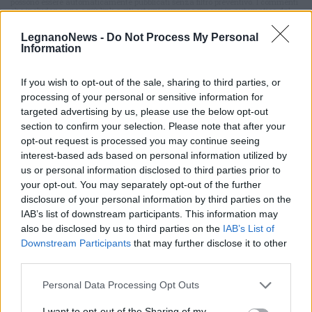
possono essere automaticamente pubblicati senza filtro preventivo. I commenti
che includano uno o più link a siti esterni verranno rimossi in automatico dal
sistema.
LegnanoNews -
Do Not Process My Personal
Information
If you wish to opt-out of the sale, sharing to third parties, or
processing of your personal or sensitive information for
targeted advertising by us, please use the below opt-out
section to confirm your selection. Please note that after your
opt-out request is processed you may continue seeing
interest-based ads based on personal information utilized by
us or personal information disclosed to third parties prior to
your opt-out. You may separately opt-out of the further
disclosure of your personal information by third parties on the
IAB’s list of downstream participants. This information may
also be disclosed by us to third parties on the
IAB’s List of
Downstream Participants
that may further disclose it to other
third parties.
ALTRE NOTIZIE DI VARESE
Personal Data Processing Opt Outs
I want to opt-out of the Sharing of my