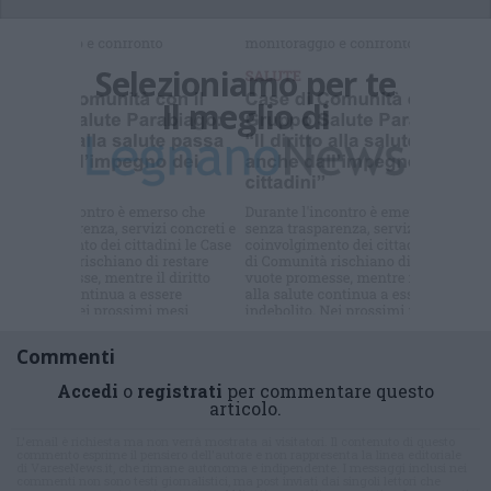
Selezioniamo per te
Il meglio di
Commenti
Accedi
o
registrati
per commentare questo
articolo.
L'email è richiesta ma non verrà mostrata ai visitatori. Il contenuto di questo
commento esprime il pensiero dell'autore e non rappresenta la linea editoriale
di VareseNews.it, che rimane autonoma e indipendente. I messaggi inclusi nei
commenti non sono testi giornalistici, ma post inviati dai singoli lettori che