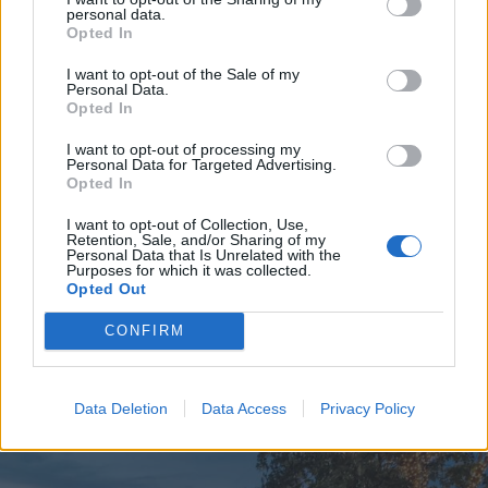
personal data.
Opted In
I want to opt-out of the Sale of my
Personal Data.
Opted In
I want to opt-out of processing my
Personal Data for Targeted Advertising.
Opted In
I want to opt-out of Collection, Use,
Retention, Sale, and/or Sharing of my
Personal Data that Is Unrelated with the
Purposes for which it was collected.
Opted Out
CONFIRM
Rifugi climatici, cosa sono e perché
diventano indispensabili nelle città
sempre più calde
Data Deletion
Data Access
Privacy Policy