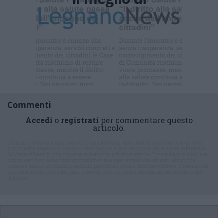
Iscriviti alla
newsletter
Commenti
Accedi
o
registrati
per commentare questo
articolo.
L'email è richiesta ma non verrà mostrata ai visitatori. Il contenuto di questo
commento esprime il pensiero dell'autore e non rappresenta la linea editoriale
di VareseNews.it, che rimane autonoma e indipendente. I messaggi inclusi nei
commenti non sono testi giornalistici, ma post inviati dai singoli lettori che
possono essere automaticamente pubblicati senza filtro preventivo. I commenti
che includano uno o più link a siti esterni verranno rimossi in automatico dal
sistema.