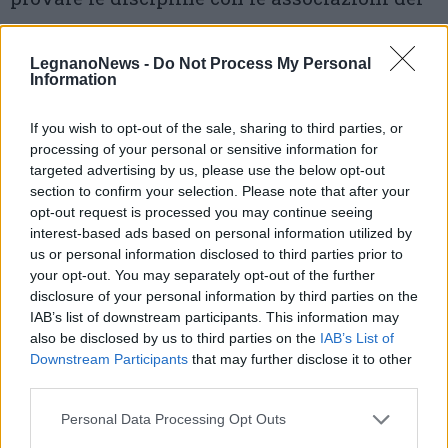
territorio –
Tutte le informazioni
LegnanoNews -
Do Not Process My Personal
CASTIGLIONE OLONA:
torna sabato
Information
pomeriggio la Biciclettata Avis. La partenza è
If you wish to opt-out of the sale, sharing to third parties, or
in Via Manzoni alle ore 15 con merenda e
processing of your personal or sensitive information for
targeted advertising by us, please use the below opt-out
omaggio per tutti i bambini all’arrivo –
section to confirm your selection. Please note that after your
L’iniziativa
opt-out request is processed you may continue seeing
interest-based ads based on personal information utilized by
us or personal information disclosed to third parties prior to
SARONNO
– Il campionato nazionale di
your opt-out. You may separately opt-out of the further
minigolf approda a Saronno domenica 12
disclosure of your personal information by third parties on the
IAB’s list of downstream participants. This information may
giugno. La competizione èvalida per il
also be disclosed by us to third parties on the
IAB’s List of
campionato nazionale –
Scopri di più
Downstream Participants
that may further disclose it to other
third parties.
PASSEGGIATE
Personal Data Processing Opt Outs
Fagnano Olona
: per il ciclo “
L’acqua siAMO