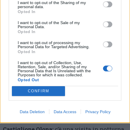
I want to opt-out of the Sharing of my
noi!
” promosso da Alfa, sabato si parte
personal data.
Opted In
dall’approdo dei Calimali alle 15 per una
I want to opt-out of the Sale of my
breve escursione
per famiglie, che si
Personal Data.
Opted In
concluderà alle 18 con lo spettacolo
“Pedalando sull’Olona” e i riciclattoli
di
I want to opt-out of processing my
Personal Data for Targeted Advertising.
Opted In
Legambiente –
Tutte le informazioni
I want to opt-out of Collection, Use,
CASTANO PRIMO;
“
Abbracciamo la
Retention, Sale, and/or Sharing of my
Personal Data that Is Unrelated with the
Purposes for which it was collected.
brughiera
” è la biciclettata di 8km adatta a
Opted Out
tutti tra i Comuni del Castanese per andare a
CONFIRM
scoprire la brughiera del Gaggio, minacciata
dall’espansione dell’aeroporto. Partenza da
Data Deletion
Data Access
Privacy Policy
Castano Primo –
La manifestazione
Castiglione Olona:
c’è una visita in notturna