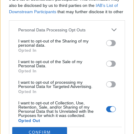
l'informazione del nostro territorio e cerchiamo di essere
also be disclosed by us to third parties on the
IAB’s List of
sempre in prima linea per informarvi in modo puntuale.
Downstream Participants
that may further disclose it to other
third parties.
PIÙ INFORMAZIONI SU
Personal Data Processing Opt Outs
villa necchi campiglio
weekend
milano
I want to opt-out of the Sharing of my
personal data.
Opted In
LEGGI GLI ALTRI ARTICOLI DI
I want to opt-out of the Sale of my
EVENTI
Personal Data.
Opted In
I want to opt-out of processing my
Personal Data for Targeted Advertising.
Opted In
Selezioniamo per te
I want to opt-out of Collection, Use,
Il meglio di
Retention, Sale, and/or Sharing of my
Personal Data that Is Unrelated with the
Purposes for which it was collected.
Opted Out
CONFIRM