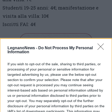
Studenti 19-25 anni: 4€; manifestazione e
visita alla villa: 10€
Iscritti FAI: 4€
LegnanoNews -
Do Not Process My Personal
Information
If you wish to opt-out of the sale, sharing to third parties, or
Tutti gli eventi
processing of your personal or sensitive information for
di
agosto
targeted advertising by us, please use the below opt-out
Via Confalonieri, 5
section to confirm your selection. Please note that after your
Castronno
opt-out request is processed you may continue seeing
interest-based ads based on personal information utilized by
us or personal information disclosed to third parties prior to
Redazione
info@legnanonews.com
your opt-out. You may separately opt-out of the further
disclosure of your personal information by third parties on the
Noi della redazione di LegnanoNews abbiamo a cuore
IAB’s list of downstream participants. This information may