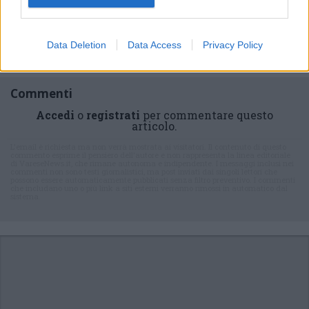
Iscriviti alla
newsletter
Data Deletion
Data Access
Privacy Policy
Commenti
Accedi
o
registrati
per commentare questo
articolo.
L'email è richiesta ma non verrà mostrata ai visitatori. Il contenuto di questo
commento esprime il pensiero dell'autore e non rappresenta la linea editoriale
di VareseNews.it, che rimane autonoma e indipendente. I messaggi inclusi nei
commenti non sono testi giornalistici, ma post inviati dai singoli lettori che
possono essere automaticamente pubblicati senza filtro preventivo. I commenti
che includano uno o più link a siti esterni verranno rimossi in automatico dal
sistema.