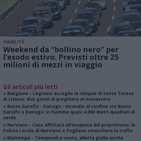
VIABILITÀ
Weekend da “bollino nero” per
l’esodo estivo. Previsti oltre 25
milioni di mezzi in viaggio
Gli articoli più letti
»
Religione
- Legnano accoglie le reliquie di Santa Teresa
di Lisieux: due giorni di preghiera al monastero
»
Busto Garolfo - Dairago
- Incendio al confine tra Busto
Garolfo e Dairago: in fiamme quasi 4.000 metri quadrati di
verde
»
Nerviano
- Casa affittata all’insaputa del proprietario: la
Polizia Locale di Nerviano e Pogliano smaschera la truffa
»
Maltempo
- Temporali e vento, allerta gialla anche