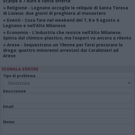
scarpe a 7 euro e tante offerte
»
Religione
- Legnano accoglie le reliquie di Santa Teresa
di Lisieux: due giorni di preghiera al monastero
»
Eventi
- Cosa fare nel weekend del 7, 8 e 9 agosto a
Legnano e nell’Alto Milanese
»
Economia
- L’industria che resiste nell’Alto Milanese.
Spinta dal chimico-plastico, ma l’export va ancora a rilento
»
Arese
- Sequestrano un 19enne per farsi procurare la
droga: quattro minorenni arrestati dai Carabinieri ad
Arese
SEGNALA ERRORE
Tipo di problema
Descrizione
Email
Nome