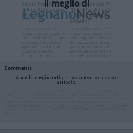
Il meglio di
Iscriviti alla
newsletter
Commenti
Accedi
o
registrati
per commentare questo
articolo.
L'email è richiesta ma non verrà mostrata ai visitatori. Il contenuto di questo
commento esprime il pensiero dell'autore e non rappresenta la linea editoriale
di VareseNews.it, che rimane autonoma e indipendente. I messaggi inclusi nei
commenti non sono testi giornalistici, ma post inviati dai singoli lettori che
possono essere automaticamente pubblicati senza filtro preventivo. I commenti
che includano uno o più link a siti esterni verranno rimossi in automatico dal
sistema.