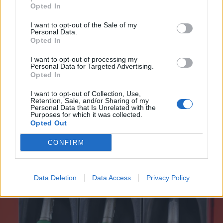
Opted In
I want to opt-out of the Sale of my
Personal Data.
Opted In
I want to opt-out of processing my
Personal Data for Targeted Advertising.
Opted In
I want to opt-out of Collection, Use,
MILANO
Retention, Sale, and/or Sharing of my
Personal Data that Is Unrelated with the
Fibromialgia, la Lombardia avvia
Purposes for which it was collected.
un progetto pilota per la presa in
Opted Out
carico integrata dei pazienti
CONFIRM
Data Deletion
Data Access
Privacy Policy