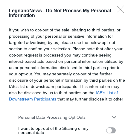
LegnanoNews -
Do Not Process My Personal
Information
If you wish to opt-out of the sale, sharing to third parties, or
processing of your personal or sensitive information for
targeted advertising by us, please use the below opt-out
section to confirm your selection. Please note that after your
opt-out request is processed you may continue seeing
interest-based ads based on personal information utilized by
AUTOSTRADE
us or personal information disclosed to third parties prior to
A4 Milano-Brescia, martedì notte
your opt-out. You may separately opt-out of the further
doppio cantiere: uscita obbligata a
disclosure of your personal information by third parties on the
Certosa e ingresso chiuso a Sesto
IAB’s list of downstream participants. This information may
also be disclosed by us to third parties on the
IAB’s List of
Downstream Participants
that may further disclose it to other
third parties.
Personal Data Processing Opt Outs
I want to opt-out of the Sharing of my
personal data.